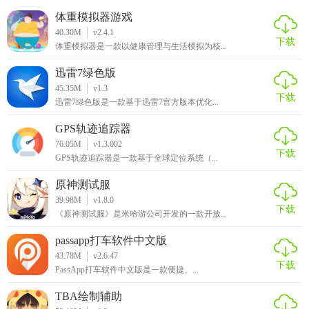
体重模拟器游戏
40.30M
v2.4.1
下载
体重模拟器是一款以健康管理与生活模拟为核...
迅雷7绿色版
45.35M
v1.3
下载
迅雷7绿色版是一款基于迅雷7官方版本优化...
GPS轨迹追踪器
76.05M
v1.3.002
下载
GPS轨迹追踪器是一款基于全球定位系统（...
原神测试服
39.98M
v1.8.0
下载
《原神测试服》是米哈游公司开发的一款开放...
passapp打车软件中文版
43.78M
v2.6.47
下载
PassApp打车软件中文版是一款便捷、...
TBA绘制辅助