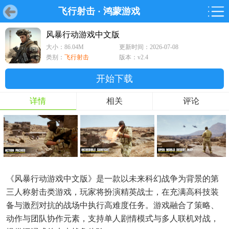
飞行射击
·
鸿蒙游戏
首页
首页
游戏
软件
游戏
鸿蒙
鸿蒙
软件
专题
鸿蒙游戏
鸿蒙软件
专题
风暴行动游戏中文版
大小：86.04M
更新时间：2026-07-08
游戏
软件
类别：
飞行射击
版本：v2.4
开始下载
详情
相关
评论
《风暴行动游戏中文版》是一款以未来科幻战争为背景的第
三人称射击类游戏，玩家将扮演精英战士，在充满高科技装
备与激烈对抗的战场中执行高难度任务。游戏融合了策略、
动作与团队协作元素，支持单人剧情模式与多人联机对战，