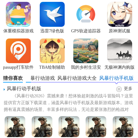
体重模拟器游戏
迅雷7绿色版
GPS轨迹追踪器
原神测试服
【风暴行动游戏中文版技巧】
- 根据任务类型选择武器组合（如远程狙击枪+近战能量
剑），应对不同战场环境。
passapp打车软件
TBA绘制辅助
我的乡村生活安
无极神渊内购版
- 保留关键技能（如护盾、瞬移）应对BOSS战或突发危机，
中文版
卓版
猜你喜欢
新版风暴行动游戏
风暴行动游戏大全
风暴行动手机版
避免过早消耗。
风暴行动手机版
更多
- 多人模式中分工明确（如火力压制、医疗支援），利用语音
《风暴行动2026》震撼来袭！想体验超刺激的战斗冒险吗？这里
沟通提升胜率。
提供官方正版下载渠道，涵盖风暴行动手机版及最新游戏版本。游戏
拥有逼真震撼的场景、丰富多样的玩法，无论是紧张激烈的枪战对
【风暴行动游戏中文版亮点】
决，还是策略满满的团队...
- 原创剧情与场景设计，呈现外星文明与人类科技的碰撞。