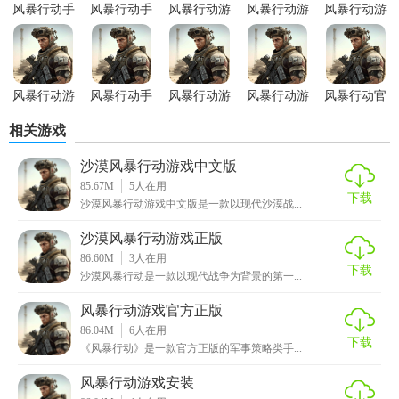
- 数百种武器、机甲部件可自由改装，打造专属战斗风格。
风暴行动手
风暴行动手
风暴行动游
风暴行动游
风暴行动游
游绿色版
游正式版
戏手机版
戏安卓版
戏完整版
- 运用虚幻引擎打造逼真光影效果与爆炸特效，提升沉浸感。
- 战场环境实时变化（如沙尘暴、电磁风暴），增加战术随机
风暴行动游
风暴行动手
风暴行动游
风暴行动游
风暴行动官
性。
戏内置菜单
游官网版
戏安装
戏免费版
网手游
相关游戏
版
【风暴行动游戏中文版优势】
沙漠风暴行动游戏中文版
- 全文本汉化+专业配音，降低语言门槛，提升代入感。
85.67M
5
人在用
下载
沙漠风暴行动游戏中文版是一款以现代沙漠战...
- 兼容中低端设备，流畅运行不卡顿。
沙漠风暴行动游戏正版
- 定期推出新地图、武器与活动模式，保持游戏新鲜感。
86.60M
3
人在用
下载
沙漠风暴行动是一款以现代战争为背景的第一...
- 采用多重检测技术，保障公平竞技环境。
风暴行动游戏官方正版
- PC与主机玩家可同服匹配（需确认实际支持情况），扩大社
86.04M
6
人在用
下载
交圈。
《风暴行动》是一款官方正版的军事策略类手...
风暴行动游戏安装
【风暴行动游戏中文版点评】