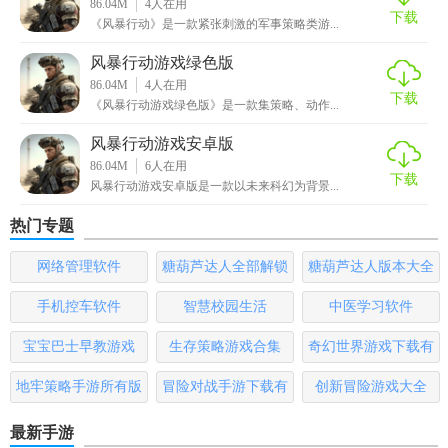
86.04M
4
人在用
下载
《风暴行动》是一款紧张刺激的军事策略类游...
《风暴行动游戏中文版》凭借其硬核的射击手感、丰富的自
定义内容与深度的策略玩法，成为科幻射击领域的标杆之
风暴行动游戏绿色版
作。中文本地化的精准度与低配置优化进一步降低了玩家门
86.04M
4
人在用
下载
《风暴行动游戏绿色版》是一款集策略、动作...
槛，而持续更新的内容与严格的反作弊系统则展现了运营团
队的诚意。无论是单人剧情党还是多人竞技爱好者，都能在
风暴行动游戏安卓版
这款游戏中找到属于自己的乐趣。推荐给所有热爱未来战争
86.04M
6
人在用
下载
题材的玩家！
风暴行动游戏安卓版是一款以未来科幻为背景...
热门专题
网络管理软件
糖葫芦达人全部解锁
糖葫芦达人版本大全
版
手机控车软件
智慧校园生活
中医学习软件
宝宝巴士早教游戏
生存策略游戏合集
奇幻世界游戏下载有
哪些
地牢策略手游所有版
冒险对战手游下载有
创新冒险游戏大全
本
哪些
最新手游