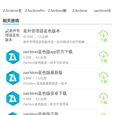
1. 下载与安装：用户可以在各大应用商店或官方网站下载
ZArchiver老
ZArchiverPro
ZArchiver解
ZArchiver
zarchiver绿
版本
压缩工具
色老版本
ZArchiver蓝色版本，并按照提示进行安装。
相关游戏
2. 浏览文件：进入软件后，用户可以看到手机中的所有文
老外管理器蓝色版本
件。通过路径查找或搜索功能，用户可以轻松找到需要解压
80.95M
7
人在用
或压缩的文件。
下载
老外管理器蓝色版本是一款功能强大的手机解...
3. 压缩文件：点击加号按钮可以创建文件夹和压缩文件。在
zarchiver蓝色版app官方下载
压缩过程中，用户可以设置密码、压缩格式和压缩方式等选
4.50M
6
人在用
下载
Zarchiver蓝色版是一款专为安卓设...
项。
zarchiver蓝色版最新版
4. 解压文件：点击压缩文件即可进行解压操作。长按压缩文
4.50M
7
人在用
件还可以调出更多功能选项，如在此提取、删除等。
下载
ZArchiver 蓝色版最新版是一款专...
5. 文件管理：用户可以对文件进行复制、剪切、粘贴、删除
zarchiver蓝色版安卓下载
和重命名等操作。同时，软件还支持多选文件操作，方便用
4.50M
8
人在用
下载
Zarchiver蓝色版是一款文件管理器...
户批量处理文件。
zarchiver蓝色版正版