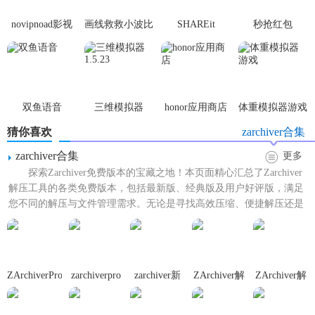
novipnoad影视
画线救救小波比
SHAREit
秒抢红包
4. 加密保护：软件提供了压缩文件加密功能，用户可以在压
平台手机版
最新版
app2.7.3
缩文件时为每个文件添加密码，保护个人隐私和文件安全。
【zarchiver蓝色版本内容】
1. 压缩与解压：软件支持将文件压缩为zip、egg和alz等格
双鱼语音
三维模拟器
honor应用商店
体重模拟器游戏
式，同时支持解压zip、rar、7z等多种格式的压缩文件。
1.5.23
猜你喜欢
zarchiver合集
2. 文件管理器：提供方便的文件浏览器界面，用户可以轻松
zarchiver合集
更多
地查找和浏览本地文件。
探索Zarchiver免费版本的宝藏之地！本页面精心汇总了Zarchiver
解压工具的各类免费版本，包括最新版、经典版及用户好评版，满足
3. 存档图像查看器：无需提取即可查看存档中的图像文件，
您不同的解压与文件管理需求。无论是寻找高效压缩、便捷解压还是
方便用户快速预览图片内容。
安全...
4. 搜索功能：支持搜索文件或文件夹，包括子文件夹中的文
件或文件夹，搜索后可以使用文件管理器功能进行进一步操
ZArchiverPro
zarchiverpro
zarchiver新
ZArchiver解
ZArchiver解
作。
蓝色版
老版本
版本
压缩工具安
压缩
卓免费版
【zarchiver蓝色版本用法】