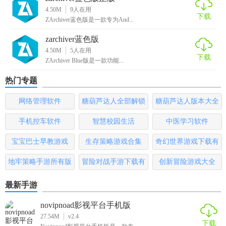
【zarchiver蓝色版本推荐】
4.50M
9
人在用
下载
ZArchiver蓝色版是一款专为And...
ZArchiver蓝色版本以其强大的功能、简洁的界面和便捷的操
作方式赢得了众多用户的喜爱。无论是需要解压压缩文件还
zarchiver蓝色版
是管理手机中的文件内容，这款软件都能提供出色的表现。
4.50M
5
人在用
下载
ZArchiver Blue版是一款功能...
对于经常需要处理压缩文件的用户来说，ZArchiver蓝色版本
无疑是一个值得推荐的选择。
热门专题
网络管理软件
糖葫芦达人全部解锁
糖葫芦达人版本大全
版
手机控车软件
智慧校园生活
中医学习软件
宝宝巴士早教游戏
生存策略游戏合集
奇幻世界游戏下载有
哪些
地牢策略手游所有版
冒险对战手游下载有
创新冒险游戏大全
本
哪些
最新手游
novipnoad影视平台手机版
27.54M
v2.4
下载