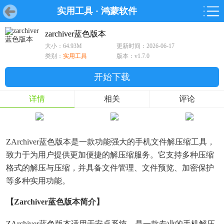
实用工具
·
鸿蒙软件
首页
首页
游戏
软件
游戏
鸿蒙
鸿蒙
软件
专题
鸿蒙游戏
鸿蒙软件
专题
zarchiver蓝色版本
大小：64.93M
更新时间：2026-06-17
游戏
软件
类别：
实用工具
版本：v1.7.0
开始下载
详情
相关
评论
ZArchiver蓝色版本是一款功能强大的手机文件解压缩工具，
致力于为用户提供更加便捷的解压缩服务。它支持多种压缩
格式的解压与压缩，并具备文件管理、文件预览、加密保护
等多种实用功能。
【zarchiver蓝色版本简介】
ZArchiver蓝色版本适用于安卓系统，是一款专业的手机解压