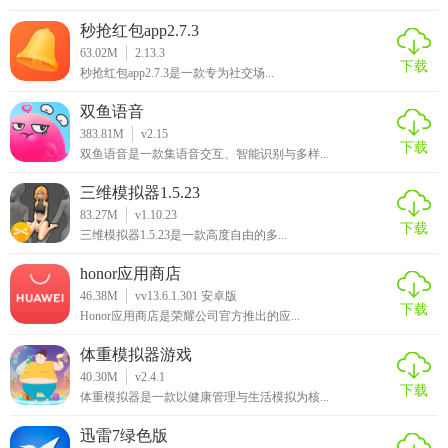
秒抢红包app2.7.3
63.02M
2.13.3
下载
秒抢红包app2.7.3是一款专为社交场...
双鱼语音
383.81M
v2.15
下载
双鱼语音是一款集语音交互、智能识别与多样...
三维模拟器1.5.23
83.27M
v1.10.23
下载
三维模拟器1.5.23是一款高度自由的多...
honor应用商店
46.38M
vv13.6.1.301 安卓版
下载
Honor应用商店是荣耀公司官方推出的应...
体重模拟器游戏
40.30M
v2.4.1
下载
体重模拟器是一款以健康管理与生活模拟为核...
迅雷7绿色版