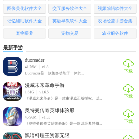
图像美化软件大全
交互服务软件大全
视频编辑软件大全
记忆辅助软件大全
英语早教软件大全
农场经营手游合集
宠物喂养
宠物交易
农业服务软件
最新手游
duoreader
41.76M
v1.8
下载
Duoreader是一款集多功能于一体的...
漫威未来革命手游
1.61G
v1.6.5
下载
《漫威未来革命》是一款由漫威正版授权、以...
奥特曼传奇英雄体验服
46.96M
v1.33
下载
《奥特曼传奇英雄体验服》是一款以经典特摄...
黑暗料理王资源无限