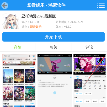
影音娱乐
·
鸿蒙软件
首页
首页
游戏
软件
游戏
鸿蒙
鸿蒙
软件
专题
鸿蒙游戏
鸿蒙软件
专题
亚托动漫2026最新版
大小：65.07M
更新时间：2026-05-24
游戏
软件
类别：
影音娱乐
版本：v1.1.2
开始下载
详情
相关
评论