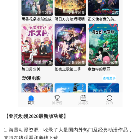
【亚托动漫2026最新版功能】
1. 海量动漫资源：收录了大量国内外热门及经典动漫作品，
支持在线观看和离线下载。