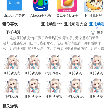
cimoc无广告纯
Afreeca手机版
黄瓜短剧app手
闪闪喵厨房
净版
机版
猜你喜欢
亚托动漫app
亚托动漫大全
亚托动漫
亚托动漫
更多
这款亚托动漫app汇聚了海量热门动漫资源，无论是热门新番、
经典老番还是冷门佳作，应有尽有。它提供高清画质、流畅播放体
验，让你随时随地畅享动漫世界。更有实时更新提醒功能，让你不错
过任何一集精彩内容。此外...
亚托动漫官
亚托动漫最
亚托动漫app
亚托动漫
亚托动漫
方版
新版本
官方免费下
2026最新版
载
亚托动漫
亚托动漫免
亚托动漫官
亚托动漫app
亚托动漫
费版
网app
官方免费下
2026最新版
相关游戏
载