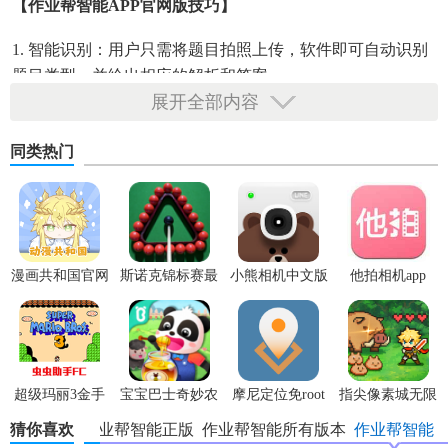
【作业帮智能APP官网版技巧】
1. 智能识别：用户只需将题目拍照上传，软件即可自动识别
题目类型，并给出相应的解析和答案。
展开全部内容
2. 个性化推荐：根据用户的学习情况和成绩，软件会智能推
荐适合用户的学习资源和题目。
同类热门
3. 错题本功能：用户可以将做错的题目添加到错题本中，方
便日后复习和巩固。
【作业帮智能APP官网版亮点】
漫画共和国官网
斯诺克锦标赛最
小熊相机中文版
他拍相机app
1. 精准解析：提供详尽的解题步骤和知识点解析，帮助用户
正版
新版
彻底掌握题目背后的知识点。
2. 丰富资源：涵盖多个学科的学习资源，包括视频讲解、图
文解析、练习题等。
超级玛丽3金手
宝宝巴士奇妙农
摩尼定位免root
指尖像素城无限
指版
场最新版
代金券版
猜你喜欢
作业帮智能正版
作业帮智能所有版本
作业帮智能
3. 互动社区：用户可以在社区中与其他学生交流学习经验，