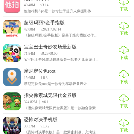
40.48M
v3.14
下载
他拍相机App是一款专注于提升人像摄影体...
超级玛丽3金手指版
42.88M
v2021.7.02.14
下载
《超级玛丽3金手指版》是基于经典横版动作...
宝宝巴士奇妙农场最新版
71.84M
v9.29.00.00
下载
宝宝巴士奇妙农场最新版是一款专为儿童设计...
摩尼定位免root
15.60M
1.8.3
下载
摩尼定位免root是一款专为移动设备设计...
指尖像素城无限代金券版
324.82M
v6.1
下载
《指尖像素城无限代金券版》是一款融合像素...
恐怖对决手机版
38.37M
v1.3.2
下载
《恐怖对决手机版》是一款紧张刺激、充满惊...