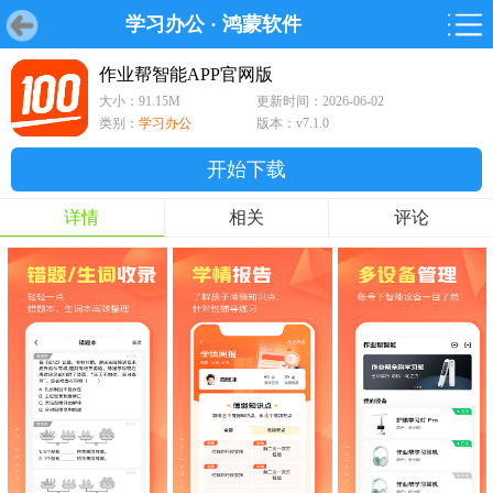
学习办公
·
鸿蒙软件
首页
首页
游戏
软件
游戏
鸿蒙
鸿蒙
软件
专题
鸿蒙游戏
鸿蒙软件
专题
作业帮智能APP官网版
大小：91.15M
更新时间：2026-06-02
游戏
软件
类别：
学习办公
版本：v7.1.0
开始下载
详情
相关
评论