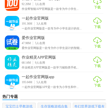
92.20M
3
人在用
识别技术和个性化推荐功能，帮助用户解决作业难题，提升
下载
作业帮智能APP官网版是一款专为中小学生...
学习效率。软件的界面简洁明了，操作方便易懂，适合各个
一起作业官网版
年龄段的学生使用。此外，软件的互动社区功能也为学生提
191.36M
3
人在用
供了一个良好的交流平台，有助于提升学习效果。总体来
下载
一起作业官网版是一款专为中小学生设计的在...
说，作业帮智能APP官网版是一款值得推荐的学习应用。
爱作业官网版
47.98M
5
人在用
下载
爱作业官网版是一款专为中小学生设计的智能...
作业精灵APP官网版
68.14M
9
人在用
下载
作业精灵APP官网版是一款学习辅助类手机...
一起作业官网版app
195.04M
5
人在用
下载
一起作业官网版APP是一款专为小学生和中...
热门专题
宝宝巴士早教游戏
生存策略游戏合集
奇幻世界游戏下载有