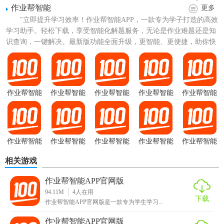
分享学习心得。
作业帮智能
更多
"立即提升学习效率！作业帮智能APP，一款专为学子打造的高效
4. 实时更新：定期更新题库和知识点，确保用户获取最新的
学习助手。轻松下载，享受智能化解题服务，无论是作业难题还是知
学习资料。
识查询，一键解决。最新版功能全面升级，更智能、更便捷，助你快
速掌握学习技巧，提升...
【作业帮智能APP官网版用法】
1. 下载与安装：在作业帮官网或应用商店下载并安装作业帮
作业帮智能
作业帮智能
作业帮智能
作业帮智能
作业帮智能
智能APP。
APP官网版
2026最新版
旧版本
app免费版
2. 注册与登录：使用手机号或邮箱注册账号并登录。
3. 使用功能：根据需求选择相应的功能，如题目解答、知识
作业帮智能
作业帮智能
作业帮智能
作业帮智能
作业帮智能
点讲解等。通过拍照或输入题目获取解析和答案。
旧版本
app最新版
APP官网版
相关游戏
4. 互动交流：在互动社区中与其他用户交流学习经验，分享
学习资料。
作业帮智能APP官网版
94.11M
4
人在用
下载
【作业帮智能APP官网版点评】
作业帮智能APP官网版是一款专为学生学习...
作业帮智能APP官网版
作业帮智能APP官网版是一款非常实用的学习工具，通过智能