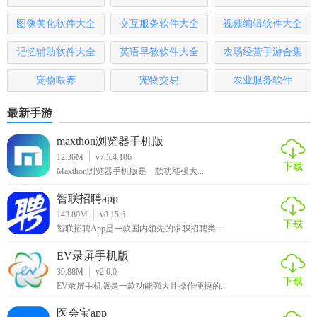
平台分享给好友。
图像美化软件大全
交互服务软件大全
视频编辑软件大全
5. 更新提醒：关注动漫后，可接收更新通知，不错过任何一
记忆辅助软件大全
英语早教软件大全
农场经营手游合集
集。
宠物喂养
宠物交易
农业服务软件
【亚托动漫玩法】
最新手游
1. 搜索与筛选：通过关键词搜索或筛选条件找到目标动漫。
maxthon浏览器手机版
2. 播放与暂停：点击播放按钮开始观看，长按屏幕可暂停播
12.36M
v7.5.4.106
下载
放。
Maxthon浏览器手机版是一款功能强大...
3. 调整设置：在播放页面调整画质、亮度等参数。
智联招聘app
143.80M
v8.15.6
下载
4. 参与讨论：在相应动漫页面发表评论，参与社区讨论。
智联招聘App是一款国内领先的求职招聘类...
EV录屏手机版
5. 离线管理：在“我的”页面管理已下载和收藏的动漫。
39.88M
v2.0.0
下载
【亚托动漫点评】
EV录屏手机版是一款功能强大且操作便捷的...
医会宝app