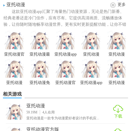
亚托动漫
更多
这款亚托动漫app汇聚了海量热门动漫资源，无论是热门新番、
经典老番还是冷门佳作，应有尽有。它提供高清画质、流畅播放体
验，让你随时随地畅享动漫世界。更有实时更新提醒功能，让你不错
过任何一集精彩内容。此外...
亚托动漫官
亚托动漫最
亚托动漫app
亚托动漫
亚托动漫
方版
新版本
官方免费下
2026最新版
载
亚托动漫
亚托动漫免
亚托动漫官
亚托动漫app
亚托动漫
【亚托动漫特色】
费版
网app
官方免费下
2026最新版
相关游戏
载
1. 丰富资源库：涵盖各类题材、类型的动漫，满足用户多样
化的观看需求。
亚托动漫
59.19M
4
人在用
下载
2. 智能推荐：根据用户观看历史和偏好，智能推送相似或可
亚托动漫是一款专为动漫爱好者设计的手机应...
能感兴趣的动漫。
亚托动漫官方版