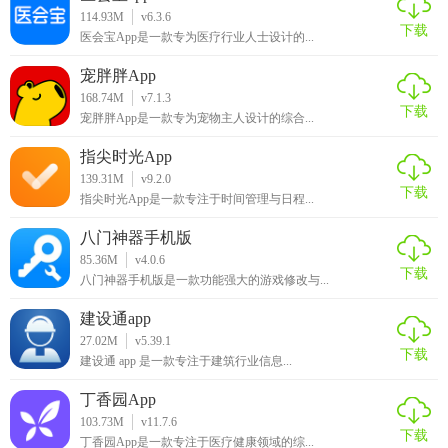
亚托动漫凭借其丰富的资源库、流畅的播放体验以及活跃的
114.93M
v6.3.6
社区氛围，成为了众多动漫迷的首选应用。它不仅满足了用
下载
医会宝App是一款专为医疗行业人士设计的...
户对高质量动漫内容的需求，还通过互动社区增强了用户的
宠胖胖App
参与感和归属感。无论是寻找经典还是追踪新番，亚托动漫
168.74M
v7.1.3
都能提供便捷、舒适的观看体验。
下载
宠胖胖App是一款专为宠物主人设计的综合...
指尖时光App
139.31M
v9.2.0
下载
指尖时光App是一款专注于时间管理与日程...
八门神器手机版
85.36M
v4.0.6
下载
八门神器手机版是一款功能强大的游戏修改与...
建设通app
27.02M
v5.39.1
下载
建设通 app 是一款专注于建筑行业信息...
丁香园App
103.73M
v11.7.6
下载
丁香园App是一款专注于医疗健康领域的综...