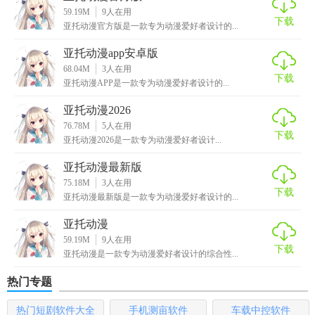
59.19M
9
人在用
3. 离线下载：支持对部分内容进行离线下载，方便用户随时
下载
亚托动漫官方版是一款专为动漫爱好者设计的...
随地观看。
亚托动漫app安卓版
4. 弹幕互动：提供实时弹幕功能，与全球观众同步分享观
68.04M
3
人在用
下载
感。
亚托动漫APP是一款专为动漫爱好者设计的...
5. 个性化设置：支持自定义播放速度、屏幕亮度等，优化观
亚托动漫2026
看体验。
76.78M
5
人在用
下载
亚托动漫2026是一款专为动漫爱好者设计...
【亚托动漫内容】
亚托动漫最新版
75.18M
3
人在用
1. 高清画质：提供流畅的1080p及以上高清画质播放。
下载
亚托动漫最新版是一款专为动漫爱好者设计的...
2. 热门榜单：每日更新全球热门动漫排行榜，快速掌握最新
亚托动漫
流行趋势。
59.19M
9
人在用
下载
亚托动漫是一款专为动漫爱好者设计的综合性...
3. 详细分类：按类型（如热血、恋爱、冒险等）、地区（日
本、中国等）分类浏览。
热门专题
4. 收藏与分享：用户可以收藏喜欢的动漫，并支持通过社交
热门短剧软件大全
手机测亩软件
车载中控软件