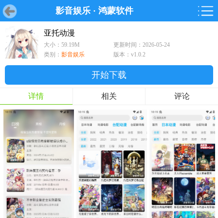
影音娱乐
·
鸿蒙软件
首页
首页
游戏
软件
游戏
鸿蒙
鸿蒙
软件
专题
鸿蒙游戏
鸿蒙软件
专题
亚托动漫
大小：59.19M
更新时间：2026-05-24
游戏
软件
类别：
影音娱乐
版本：v1.0.2
开始下载
详情
相关
评论