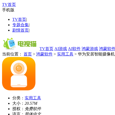
TV首页
手机版
TV首页
|
专题合集
|
剧情首页
|
TV首页
AI游戏
AI软件
鸿蒙游戏
鸿蒙软
当前位置：
首页
>
鸿蒙软件
>
实用工具
> 华为安居智能摄像机
分类：
实用工具
大小：
20.57M
授权：
免费软件
语言：
简体中文