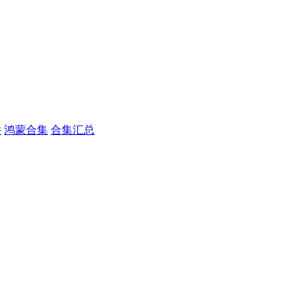
件
鸿蒙合集
合集汇总