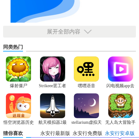
展开全部内容
同类热门
爆射僵尸
Strikeee罢工者
嘿嘿语音
闪电视频app去
广告版
悟空浏览器历史
航天模拟器2最
stellarium虚拟天
无人岛大冒险手
版本
新版
文台
机版
猜你喜欢
永安行最新版
永安行免费版
永安行安卓版