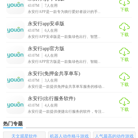
4. 票务服务：支持公交、地铁电子票务购买，减少现金交
43.07M
7
人在用
下载
永安行APP是一款专为骑行爱好者设计的手...
易，更加安全便捷。
永安行app安卓版
【永安行2026版内容】
43.07M
6
人在用
下载
永安行APP安卓版是一款集绿色出行、智慧...
1. 交通信息查询：提供公交、地铁线路查询，站点信息一目
了然。
永安行app官方版
43.07M
4
人在用
下载
2. 个人中心：记录出行历史，支持行程分享、多账户管理等
永安行APP官方版是一款集绿色出行、智能...
功能。
永安行(免押金共享单车)
43.07M
3
人在用
3. 出行建议：根据天气、交通状况提供个性化出行建议，提
下载
永安行是一款提供免押金共享单车服务的移动...
升出行效率。
永安行(出行服务软件)
【永安行2026版优势】
43.07M
4
人在用
下载
永安行是一款提供便捷出行服务的软件，专注...
1. 全面覆盖：支持全国多个城市的公共交通信息查询，适用
范围广。
热门专题
2. 高效便捷：通过智能算法优化路线，减少换乘次数，节省
天文观星软件
机器人动作格斗游戏
人气最高的动作游戏