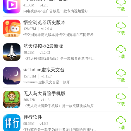
41.30M
v4.2.3
下载
闪电视频app去广告版是一款专为视频爱好...
悟空浏览器历史版本
128.07M
v12.9.4
下载
悟空浏览器历史版本是悟空浏览器在不同开发...
航天模拟器2最新版
49.22M
v1.2.63
下载
《航天模拟器2最新版》是一款极具创意与挑...
stellarium虚拟天文台
157.51M
v1.15.7
下载
Stellarium 虚拟天文台是一款开...
无人岛大冒险手机版
566.72K
v1.1.3
下载
《无人岛大冒险手机版》是一款充满挑战与探...
伴行软件
90.62M
v4.6.2
下载
伴行软件是一款专为旅行者设计的综合性旅行...