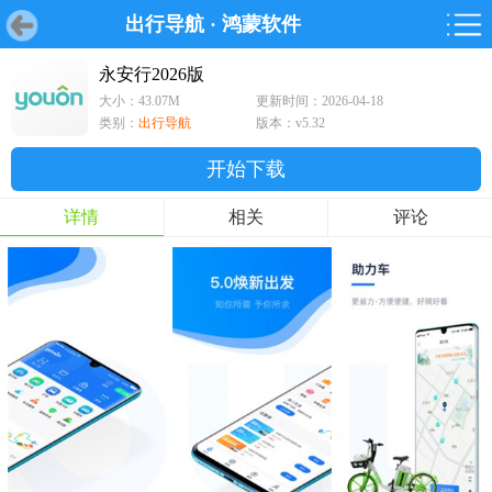
出行导航
·
鸿蒙软件
首页
首页
游戏
软件
游戏
鸿蒙
鸿蒙
软件
专题
鸿蒙游戏
鸿蒙软件
专题
永安行2026版
大小：43.07M
更新时间：2026-04-18
游戏
软件
类别：
出行导航
版本：v5.32
开始下载
详情
相关
评论