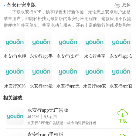
永安行安卓版
更多
下载永安行APP，畅享绿色出行新体验！无论您是安卓用户还是
苹果用户，都能轻松找到最新版的永安行应用程序。这款应用不仅提
供便捷的共享单车、共享电动车服务，还有丰富的骑行路线规划和智
能导航功能，让您的每一...
永安行(免押
永安行app手
永安行(出行
永安行共享
永安行app安
金共享单车)
机版
服务软件)
单车app
装
【永安行2026版特色】
1. 智能路线规划：根据当前位置与目的地，自动选择最优出
永安行2026
永安行app最
永安行app无
永安行app安
永安行app官
行方案，支持多种交通工具组合。
版
新版
广告版
卓版
方正版
相关游戏
2. 实时公交追踪：精准显示公交车辆到站时间，有效避免长
时间等待。
永安行app无广告版
46.23M
9
人在用
3. 一键扫码骑行：支持共享单车无缝对接，快速解锁骑行，
下载
永安行APP无广告版是一款专为骑行爱好者...
解决“最后一公里”难题。
永安行app手机版