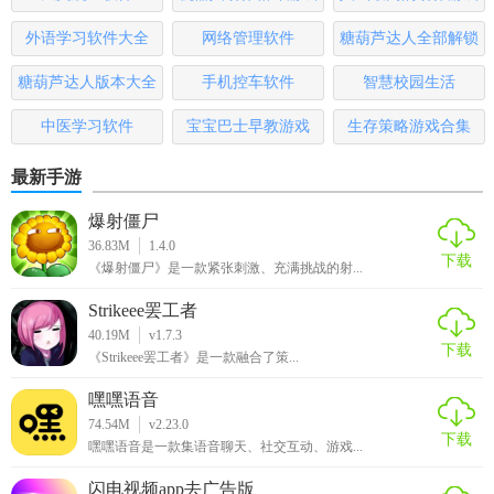
时间成本。
大全
排行榜
外语学习软件大全
网络管理软件
糖葫芦达人全部解锁
3. 安全可靠：采用加密技术保障用户信息安全，支付过程安
版
糖葫芦达人版本大全
手机控车软件
智慧校园生活
全无忧。
中医学习软件
宝宝巴士早教游戏
生存策略游戏合集
4. 环保出行：鼓励使用公共交通和共享单车，减少碳排放，
助力绿色出行。
最新手游
5. 用户友好：界面简洁明了，操作流畅，适合各年龄段用户
爆射僵尸
操作。
36.83M
1.4.0
下载
《爆射僵尸》是一款紧张刺激、充满挑战的射...
【永安行2026版测评】
Strikeee罢工者
40.19M
v1.7.3
永安行2026版凭借其全面的功能覆盖、精准的实时信息更新
下载
《Strikeee罢工者》是一款融合了策...
以及便捷的支付方式，在众多出行APP中脱颖而出。其智能推
荐系统有效提升了用户的出行效率，而丰富的个性化服务则
嘿嘿语音
进一步增强了用户体验。无论是日常通勤还是短途旅行，永
74.54M
v2.23.0
下载
嘿嘿语音是一款集语音聊天、社交互动、游戏...
安行2026版都是一款值得推荐的优秀出行工具。
闪电视频app去广告版