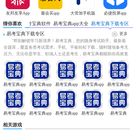
友邦友享App
最会买app
大管加手机版
必捷投屏app
猜你喜欢
新版易考宝典软件
易考宝典app大全
易考宝典下载专区
易考宝典下载专区
更多
"即刻解锁学习新境界！易考宝典，您的随身考试助手。最新最
全题库，覆盖各类考试需求。手机、平板轻松下载，随时随地备考无
压力。无论你是学生、职场人士还是考生，易考宝典都能助你高效复
习，提升成绩。一键下载，...
易考宝典app
易考宝典app
易考宝典app
易考宝典app
易考宝典app
客户端
经典版
官方版
免费版
官网版
易考宝典app
易考宝典app
易考宝典app
易考宝典app
易考宝典
最新版
官方正版
手机版
安卓版
6.8.16版本
相关游戏