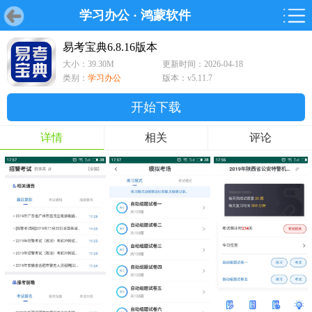
学习办公
·
鸿蒙软件
首页
首页
游戏
软件
游戏
鸿蒙
鸿蒙
软件
专题
鸿蒙游戏
鸿蒙软件
专题
易考宝典6.8.16版本
大小：39.30M
更新时间：2026-04-18
游戏
软件
类别：
学习办公
版本：v5.11.7
开始下载
详情
相关
评论