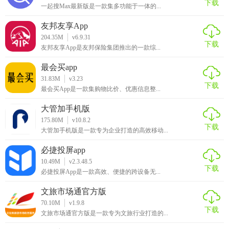
下载
一起搜Max最新版是一款集多功能于一体的...
友邦友享App
204.35M
v6.9.31
下载
友邦友享App是友邦保险集团推出的一款综...
最会买app
31.83M
v3.23
下载
最会买App是一款集购物比价、优惠信息整...
大管加手机版
175.80M
v10.8.2
下载
大管加手机版是一款专为企业打造的高效移动...
必捷投屏app
10.49M
v2.3.48.5
下载
必捷投屏App是一款高效、便捷的跨设备无...
文旅市场通官方版
70.10M
v1.9.8
下载
文旅市场通官方版是一款专为文旅行业打造的...