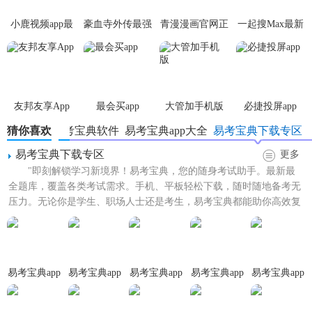
5. 学习报告：定期生成学习报告，展示用户的学习进度、正
小鹿视频app最
豪血寺外传最强
青漫漫画官网正
一起搜Max最新
确率等数据，便于用户调整学习策略。
新版
传说无限血版
版
版
【易考宝典app最新版内容】
1. 涵盖多个考试科目的题库，包括但不限于公务员考试、司
友邦友享App
最会买app
大管加手机版
必捷投屏app
法考试、注册会计师等。
猜你喜欢
新版易考宝典软件
易考宝典app大全
易考宝典下载专区
2. 提供丰富的知识点讲解资源，包括视频课程、图文解析
易考宝典下载专区
更多
等。
"即刻解锁学习新境界！易考宝典，您的随身考试助手。最新最
全题库，覆盖各类考试需求。手机、平板轻松下载，随时随地备考无
3. 支持多种练习模式，如顺序练习、章节练习、随机练习
压力。无论你是学生、职场人士还是考生，易考宝典都能助你高效复
等。
习，提升成绩。一键下载，...
4. 提供模拟考试环境，包括计时、评分等功能。
5. 支持用户个性化设置，如字体大小、答题卡样式等。
易考宝典app
易考宝典app
易考宝典app
易考宝典app
易考宝典app
客户端
经典版
官方版
免费版
官网版
【易考宝典app最新版用法】