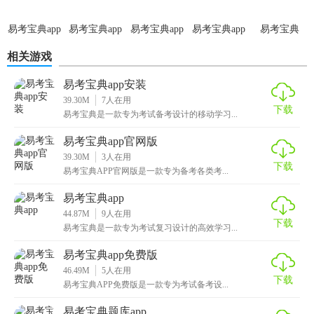
1. 下载并安装易考宝典APP，注册并登录账号。
易考宝典app
易考宝典app
易考宝典app
易考宝典app
易考宝典
2. 选择或搜索需要备考的考试科目，进入对应题库开始学
最新版
官方正版
手机版
安卓版
6.8.16版本
相关游戏
习。
易考宝典app安装
3. 通过不同练习模式进行题目练习，掌握知识点。
39.30M
7
人在用
下载
易考宝典是一款专为考试备考设计的移动学习...
4. 参加模拟考试，评估备考效果。
易考宝典app官网版
5. 查看学习报告，调整学习策略。
39.30M
3
人在用
下载
易考宝典APP官网版是一款专为备考各类考...
【易考宝典app最新版点评】
易考宝典app
易考宝典APP最新版凭借其丰富的题库资源、多样的学习功能
44.87M
9
人在用
和实用的模拟考试功能，成为众多备考者的首选工具。其界
下载
易考宝典是一款专为考试复习设计的高效学习...
面简洁明了，操作便捷，适合各种年龄段的用户。无论是对
易考宝典app免费版
于初次备考的用户还是需要复习巩固的老考生，都能在此找
46.49M
5
人在用
到适合自己的学习资源。
下载
易考宝典APP免费版是一款专为考试备考设...
易考宝典题库app