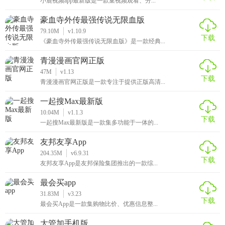
小鹿视频app最新版是一款集视频观看、分...
豪血寺外传最强传说无限血版
79.10M
v1.10.9
下载
《豪血寺外传最强传说无限血版》是一款经典...
青漫漫画官网正版
47M
v1.13
下载
青漫漫画官网正版是一款专注于提供正版高清...
一起搜Max最新版
10.04M
v1.1.3
下载
一起搜Max最新版是一款集多功能于一体的...
友邦友享App
204.35M
v6.9.31
下载
友邦友享App是友邦保险集团推出的一款综...
最会买app
31.83M
v3.23
下载
最会买App是一款集购物比价、优惠信息整...
大管加手机版