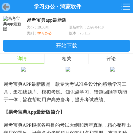
学习办公
·
鸿蒙软件
首页
首页
游戏
软件
游戏
鸿蒙
鸿蒙
软件
专题
鸿蒙游戏
鸿蒙软件
专题
易考宝典app最新版
大小：39.30M
更新时间：2026-04-18
游戏
软件
类别：
学习办公
版本：v5.11.7
开始下载
详情
相关
评论
易考宝典APP最新版是一款专为考试准备设计的移动学习工
具，集在线题库、模拟考试、知识点学习、错题回顾等功能
于一体，旨在帮助用户高效备考，提升考试成绩。
【易考宝典app最新版简介】
易考宝典APP根据各科目的考试大纲和历年真题，精心整理出
详尽的题库，涵盖各个考试科目的知识点和题型，支持多种