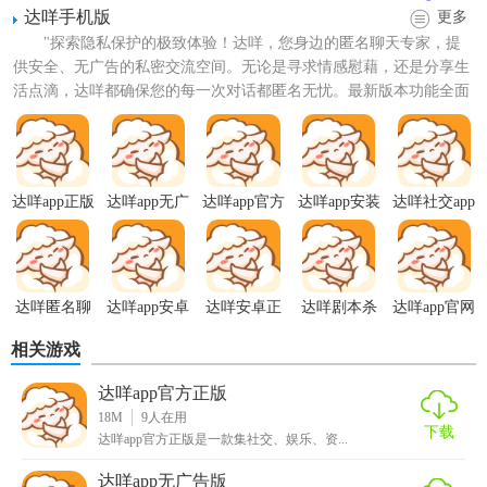
达咩手机版
更多
"探索隐私保护的极致体验！达咩，您身边的匿名聊天专家，提
供安全、无广告的私密交流空间。无论是寻求情感慰藉，还是分享生
活点滴，达咩都确保您的每一次对话都匿名无忧。最新版本功能全面
升级，手机下载即刻享受：...
【达咩app官方版技巧】
1. 快速匹配：利用智能算法，根据用户的兴趣与需求，快速
达咩app正版
达咩app无广
达咩app官方
达咩app安装
达咩社交app
告版
正版
为用户推荐合适的内容或朋友。
2. 高清视频通话：支持高清视频通话功能，让远距离的沟通
也能如同面对面一般亲切。
达咩匿名聊
达咩app安卓
达咩安卓正
达咩剧本杀
达咩app官网
天app
版
版
app
版
3. 个性化主页：用户可自定义个人主页，展示个人风采，吸
相关游戏
引更多志同道合的朋友。
达咩app官方正版
18M
9
人在用
4. 一键分享：支持将精彩内容一键分享至各大社交平台，扩
下载
达咩app官方正版是一款集社交、娱乐、资...
大影响力。
达咩app无广告版