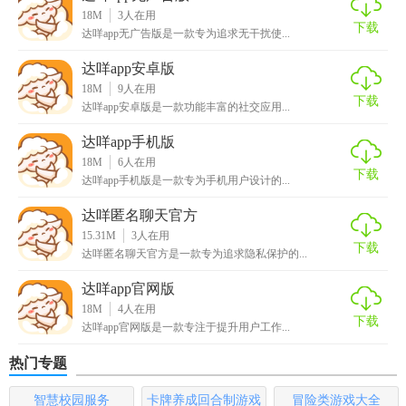
【达咩app官方版内容】
18M
3
人在用
下载
达咩app无广告版是一款专为追求无干扰使...
1. 社交圈子：包含多个兴趣小组和话题讨论区，用户可根据
达咩app安卓版
兴趣加入，参与讨论。
18M
9
人在用
下载
2. 生活服务：涵盖购物、餐饮、出行、票务等多个领域，提
达咩app安卓版是一款功能丰富的社交应用...
供便捷的生活服务。
达咩app手机版
18M
6
人在用
3. 娱乐互动：设有小游戏、挑战赛等娱乐功能，增加用户粘
下载
达咩app手机版是一款专为手机用户设计的...
性。
达咩匿名聊天官方
4. 个人成长：提供知识分享、技能培训等栏目，助力用户个
15.31M
3
人在用
下载
人成长。
达咩匿名聊天官方是一款专为追求隐私保护的...
达咩app官网版
【达咩app官方版优势】
18M
4
人在用
下载
达咩app官网版是一款专注于提升用户工作...
1. 内容丰富：集社交、娱乐、生活服务于一体，满足用户多
元化需求。
热门专题
2. 操作简便：界面简洁明了，操作流畅，易于上手。
智慧校园服务
卡牌养成回合制游戏
冒险类游戏大全