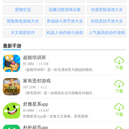
3. 安全保障：采用多重加密技术，确保用户数据安全与隐私
宠物交流
温馨治愈游戏合集
动漫冒险游戏大全
保护。
冒险角色游戏大全
养成战斗类手游大全
在线竞技手游大全
4. 社区氛围：构建积极向上的社区环境，鼓励用户分享、交
天文观星软件
机器人动作格斗游戏
人气最高的动作游戏
流、互助。
大全
排行榜
5. 持续更新：定期更新功能与内容，保持应用活力与吸引
最新手游
力。
超能培训班
93.38M
v1.318
【达咩app官方版点评】
下载
《超能培训班》是一款充满创意与挑战的模拟...
达咩app官方版以其多元化的功能与良好的用户体验赢得了用
家有恶邻游戏
户的青睐。它不仅为用户提供了一个广阔的社交平台，还通
107.21M
v1.2
下载
过丰富的娱乐内容和便捷的生活服务提升了用户的满意度。
《家有恶邻》是一款模拟生活与策略应对相结...
无论是寻找朋友、分享生活还是享受服务，达咩app都是一个
舒雅星系app
值得推荐的选择。
65.96M
v1.0.67
下载
舒雅星系App是一款集天文探索、星系观测...
朴朴超市app