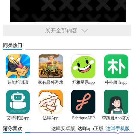
展开全部内容
同类热门
超能培训班
家有恶邻游戏
舒雅星系app
朴朴超市app
艾特律宝app
达咩App
FabriqueAPP
李跳跳App官方
正版
猜你喜欢
达咩安卓版
达咩app正版
达咩手机版