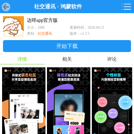
社交通讯
·
鸿蒙软件
首页
首页
游戏
软件
游戏
鸿蒙
鸿蒙
软件
专题
鸿蒙游戏
鸿蒙软件
专题
达咩app官方版
大小：18M
更新时间：2026-04-21
游戏
软件
类别：
社交通讯
版本：v2.3.5
开始下载
详情
相关
评论