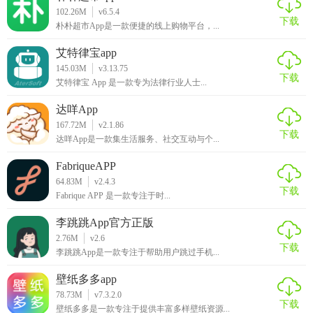
102.26M
v6.5.4
下载
朴朴超市App是一款便捷的线上购物平台，...
艾特律宝app
145.03M
v3.13.75
下载
艾特律宝 App 是一款专为法律行业人士...
达咩App
167.72M
v2.1.86
下载
达咩App是一款集生活服务、社交互动与个...
FabriqueAPP
64.83M
v2.4.3
下载
Fabrique APP 是一款专注于时...
李跳跳App官方正版
2.76M
v2.6
下载
李跳跳App是一款专注于帮助用户跳过手机...
壁纸多多app
78.73M
v7.3.2.0
下载
壁纸多多是一款专注于提供丰富多样壁纸资源...