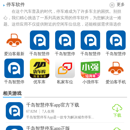
停车软件
更多
在这个汽车普及的时代，停车难成为了许多车主的困扰。别担
心，我们精心挑选了一系列高效实用的停车软件，为您解决这一难
题。这些应用不仅提供附近的空闲车位信息，还能根据需求筛选价
格、安全性等条件，甚至支持在线...
千岛智慧停车app官方功能
1. 实时车位查询：通过地图显示周边停车场及空闲车位数
爱泊客最新
千岛智慧停
千岛智慧停
千岛智慧停
千岛智慧停
版
车
车app官方
车安卓版
车最新版
量，支持按距离、价格、评价等条件筛选。
2. 在线预约与导航：用户可提前预约停车位，并获取详细的
导航路线至目标停车场。
千岛智慧停
优车库
私家车位
小强停车
爱泊客手机
车app免费版
版
3. 电子支付与票据：支持微信、支付宝等多种支付方式，完
相关游戏
成停车费用结算，并自动生成电子票据，方便用户保存和报
千岛智慧停车app官方下载
销。
67.82M
7
人在用
下载
千岛智慧停车App是一款专为解决城市停车...
4. 智能推荐：根据用户停车习惯和偏好，智能推荐合适的停
车场和车位。
千岛智慧停车app正版