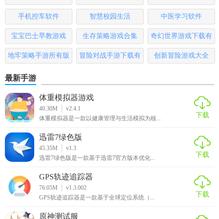
千岛智慧停车app官方优势
版
手机控车软件
智慧校园生活
中医学习软件
1. 高效便捷：通过智能化手段简化停车流程，节省用户时
宝宝巴士早教游戏
生存策略游戏合集
奇幻世界游戏下载有
间。
哪些
地牢策略手游所有版
冒险对战手游下载有
创新冒险游戏大全
2. 信息全面：提供丰富的停车场信息和用户评价，帮助用户
做出更明智的选择。
本
哪些
最新手游
3. 安全可靠：采用多重加密技术保障用户支付和信息安全。
体重模拟器游戏
40.30M
v2.4.1
4. 用户体验优良：界面简洁友好，操作流畅，易于上手。
下载
体重模拟器是一款以健康管理与生活模拟为核...
5. 持续更新：定期更新数据和功能，提升用户体验和满意
迅雷7绿色版
度。
45.35M
v1.3
下载
迅雷7绿色版是一款基于迅雷7官方版本优化...
千岛智慧停车app官方测评
GPS轨迹追踪器
千岛智慧停车APP在解决城市停车难问题上表现出色，其功能
76.05M
v1.3.002
下载
全面且实用，能够显著提升用户的停车体验。其精准的车位
GPS轨迹追踪器是一款基于全球定位系统（...
查询和导航功能大大减少了用户的寻找车位时间；电子支付
原神测试服