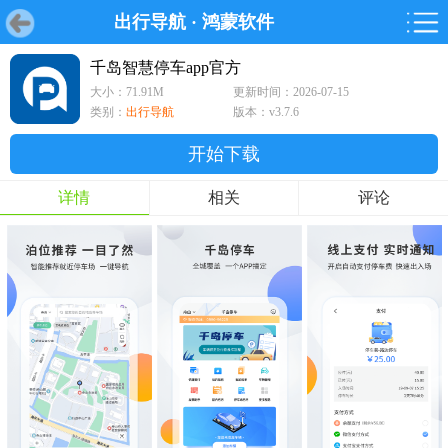
出行导航
·
鸿蒙软件
首页
首页
游戏
软件
游戏
鸿蒙
鸿蒙
软件
专题
鸿蒙游戏
鸿蒙软件
专题
千岛智慧停车app官方
大小：71.91M
更新时间：2026-07-15
游戏
软件
类别：
出行导航
版本：v3.7.6
开始下载
详情
相关
评论