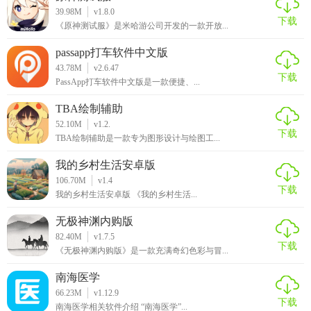
和票据功能则让用户更加省心省力；丰富的用户评价和社区
39.98M
v1.8.0
下载
互动也为用户提供了宝贵的参考信息。总体来说，千岛智慧
《原神测试服》是米哈游公司开发的一款开放...
停车APP是一款值得推荐的智能停车管理工具。
passapp打车软件中文版
43.78M
v2.6.47
下载
PassApp打车软件中文版是一款便捷、...
TBA绘制辅助
52.10M
v1.2.
下载
TBA绘制辅助是一款专为图形设计与绘图工...
我的乡村生活安卓版
106.70M
v1.4
下载
我的乡村生活安卓版 《我的乡村生活...
无极神渊内购版
82.40M
v1.7.5
下载
《无极神渊内购版》是一款充满奇幻色彩与冒...
南海医学
66.23M
v1.12.9
下载
南海医学相关软件介绍 “南海医学”...