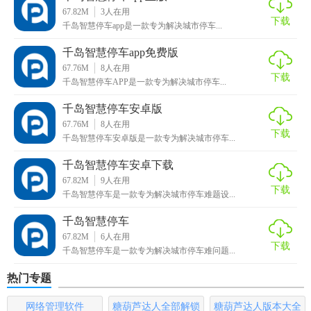
67.82M
3
人在用
5. 用户评价与反馈：用户可对停车场进行评价和留言，为其
下载
千岛智慧停车app是一款专为解决城市停车...
他用户提供参考。
千岛智慧停车app免费版
千岛智慧停车app官方内容
67.76M
8
人在用
下载
千岛智慧停车APP是一款专为解决城市停车...
1. 城市停车场数据库：收录城市内外各类停车场信息，包括
千岛智慧停车安卓版
公共停车场、商业停车场、小区停车场等。
67.76M
8
人在用
下载
千岛智慧停车安卓版是一款专为解决城市停车...
2. 用户个人中心：记录停车记录、支付记录，支持账户充值
和余额查询。
千岛智慧停车安卓下载
67.82M
9
人在用
下载
3. 优惠券与活动：定期推出停车优惠券和积分兑换活动，降
千岛智慧停车是一款专为解决城市停车难题设...
低用户停车成本。
千岛智慧停车
67.82M
6
人在用
4. 在线客服：提供24小时在线客服支持，解答用户疑问和投
下载
千岛智慧停车是一款专为解决城市停车难问题...
诉。
热门专题
5. 社区互动：建立用户社区，分享停车经验、攻略和技巧。
网络管理软件
糖葫芦达人全部解锁
糖葫芦达人版本大全