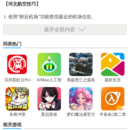
【河北航空技巧】
1. 使用“附近机场”功能查找最近的机场信息。
2. 利用“行李规定”功能了解航班行李政策。
展开全部内容
3. 通过“在线客服”解决使用中遇到的问题。
同类热门
4. 设置“推送通知”，及时获取航班变动信息。
5. 利用“分享功能”，将优惠信息分享给亲友。
【河北航空内容】
汉邦彩虹云Pro
AlMuse人工智
海盗死亡之瘟疫
嘉好生活
能助手APP最新
1. 航班信息查询：实时查询国内外航班信息。
版
2. 在线购票：支持各种票种和促销活动。
3. 会员服务：积分兑换、会员权益查询等。
名将冲突
票启英雄
梦幻魔法屋官方
半条命2第二章
版
相关游戏
【河北航空优势】