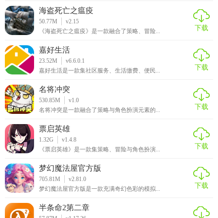
海盗死亡之瘟疫
50.77M
v2.15
下载
《海盗死亡之瘟疫》是一款融合了策略、冒险...
嘉好生活
23.52M
v6.6.0.1
下载
嘉好生活是一款集社区服务、生活缴费、便民...
名将冲突
530.85M
v1.0
下载
名将冲突是一款融合了策略与角色扮演元素的...
票启英雄
1.32G
v1.4.8
下载
《票启英雄》是一款集策略、冒险与角色扮演...
梦幻魔法屋官方版
705.81M
v2.81.0
下载
梦幻魔法屋官方版是一款充满奇幻色彩的模拟...
半条命2第二章