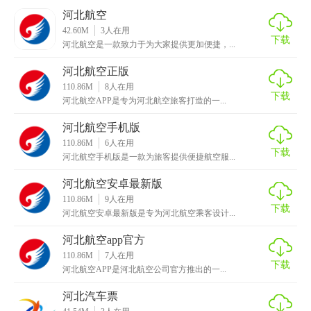
河北航空
1. 界面简洁明了，操作便捷。
42.60M
3
人在用
下载
河北航空是一款致力于为大家提供更加便捷，...
2. 功能全面，满足旅客各种需求。
河北航空正版
3. 与航空公司官方同步，信息准确可靠。
110.86M
8
人在用
下载
河北航空APP是专为河北航空旅客打造的一...
4. 提供多种支付方式，保障交易安全。
河北航空手机版
5. 定期更新，增加新功能，提升用户体验。
110.86M
6
人在用
下载
河北航空手机版是一款为旅客提供便捷航空服...
【河北航空点评】
河北航空安卓最新版
河北航空APP是一款功能全面、操作简便的航空服务应用，无
110.86M
9
人在用
下载
论是查询航班信息、购票还是办理值机手续，都能在短时间
河北航空安卓最新版是专为河北航空乘客设计...
内完成，大大提升了旅客的出行效率。同时，其会员服务和
河北航空app官方
优惠活动也为旅客提供了更多额外的价值。整体而言，这是
110.86M
7
人在用
一款值得推荐的航空服务应用。
下载
河北航空APP是河北航空公司官方推出的一...
河北汽车票