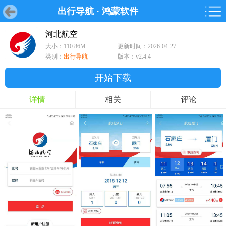
出行导航
·
鸿蒙软件
首页
首页
游戏
软件
游戏
鸿蒙
鸿蒙
软件
专题
鸿蒙游戏
鸿蒙软件
专题
河北航空
大小：110.86M
更新时间：2026-04-27
游戏
软件
类别：
出行导航
版本：v2.4.4
开始下载
详情
相关
评论