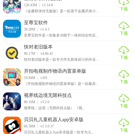
126.43M
v1.14.8
下载
《金庸群侠传无敌版》是一款基于金庸武侠小...
至尊宝软件
30.28M
v1.4.3
下载
至尊宝软件是一款集多功能于一体的综合性应...
快对老旧版本
80.17M
v4.66.42
下载
快对老旧版本是一款专为学生群体设计的作业...
开拍电视制作物语内置菜单版
10.84M
v101
下载
《开拍电视制作物语内置菜单版》是一款极具...
视界线边境无限科技点
80.16M
v3.2.0
下载
视界线：边境（无限科技点版） 《视...
贝贝礼儿童机器人app安卓版
66.58M
v1.3.0.37
下载
贝贝礼儿童机器人App安卓版是一款专为儿...