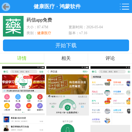
健康医疗
·
鸿蒙软件
首页
首页
游戏
软件
游戏
鸿蒙
鸿蒙
软件
专题
鸿蒙游戏
鸿蒙软件
专题
药信app免费
大小：87.47M
更新时间：2026-05-04
游戏
软件
类别：
健康医疗
版本：v7.16
开始下载
详情
相关
评论