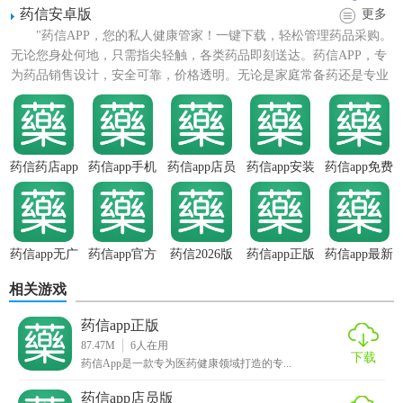
药信安卓版
更多
"药信APP，您的私人健康管家！一键下载，轻松管理药品采购。
无论您身处何地，只需指尖轻触，各类药品即刻送达。药信APP，专
为药品销售设计，安全可靠，价格透明。无论是家庭常备药还是专业
药品，我们一应俱全...
药信药店app
药信app手机
药信app店员
药信app安装
药信app免费
【药信app免费技巧】
版
版
1. 高效查询：通过关键词、药品名称或批准文号快速定位所
需药品信息。
药信app无广
药信app官方
药信2026版
药信app正版
药信app最新
告版
正版
版
2. 收藏与分享：对感兴趣或常用的药品信息进行收藏，并可
相关游戏
一键分享给同事或朋友。
药信app正版
3. 个性化订阅：根据兴趣或工作需求，定制感兴趣的资讯类
87.47M
6
人在用
别，获取个性化推送。
下载
药信App是一款专为医药健康领域打造的专...
【药信app免费亮点】
药信app店员版