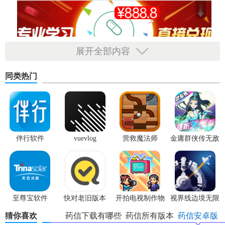
展开全部内容
同类热门
伴行软件
vuevlog
营救魔法师
金庸群侠传无敌
版
至尊宝软件
快对老旧版本
开拍电视制作物
视界线边境无限
语内置菜单版
科技点
猜你喜欢
药信下载有哪些
药信所有版本
药信安卓版