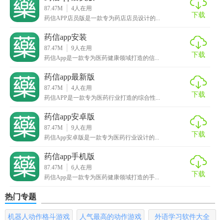
87.47M
4
人在用
下载
1. 全面药品数据库：涵盖广泛，信息更新及时，确保用户获
药信APP店员版是一款专为药店店员设计的...
取到的数据准确无误。
药信app安装
87.47M
9
人在用
2. 智能推荐系统：根据用户查询习惯，智能推荐相关药品及
下载
药信App是一款专为医药健康领域打造的信...
资讯，提升使用体验。
药信app最新版
3. 安全隐私保护：严格保护用户数据安全，确保个人及企业
87.47M
4
人在用
下载
信息安全无忧。
药信APP是一款专为医药行业打造的综合性...
4. 多平台同步：支持手机、平板及电脑端同步登录，实现数
药信app安卓版
87.47M
9
人在用
据无缝衔接。
下载
药信App安卓版是一款专为医药行业设计的...
【药信app免费玩法】
药信app手机版
87.47M
6
人在用
1. 信息查询：输入药品名称或特征码，快速获取详细药品信
下载
药信App是一款专为医药健康领域打造的手...
息。
热门专题
2. 资讯浏览：浏览最新行业资讯，参与话题讨论，拓展人脉
网络。
机器人动作格斗游戏
人气最高的动作游戏
外语学习软件大全