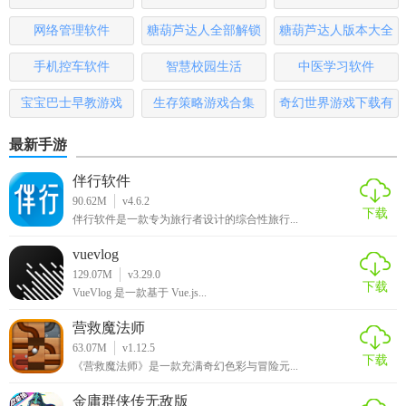
大全
排行榜
3. 工作台管理：创建项目任务，分配团队成员，提高工作效
网络管理软件
糖葫芦达人全部解锁
糖葫芦达人版本大全
率。
版
手机控车软件
智慧校园生活
中医学习软件
【药信app免费推荐】
宝宝巴士早教游戏
生存策略游戏合集
奇幻世界游戏下载有
哪些
对于医药行业的从业者而言，药信App是一个不可多得的高效
最新手游
工具，它不仅能帮助快速获取药品信息，还能促进同行间的
交流与合作，是提升个人及团队工作效率的优选。无论是药
伴行软件
90.62M
v4.6.2
店药师、医药代表还是医药管理人员，都能从中受益。
下载
伴行软件是一款专为旅行者设计的综合性旅行...
vuevlog
129.07M
v3.29.0
下载
VueVlog 是一款基于 Vue.js...
营救魔法师
63.07M
v1.12.5
下载
《营救魔法师》是一款充满奇幻色彩与冒险元...
金庸群侠传无敌版