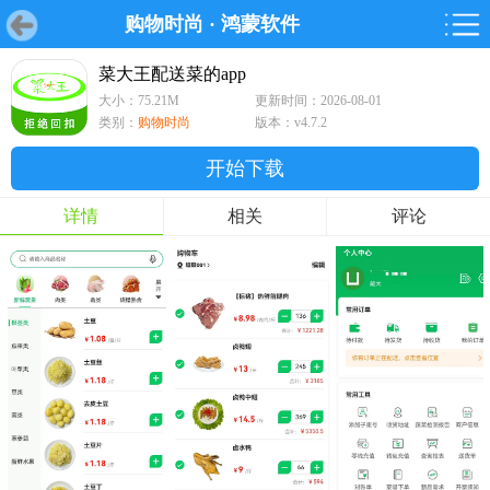
购物时尚
·
鸿蒙软件
首页
首页
游戏
软件
游戏
鸿蒙
鸿蒙
软件
专题
鸿蒙游戏
鸿蒙软件
专题
菜大王配送菜的app
大小：75.21M
更新时间：2026-08-01
游戏
软件
类别：
购物时尚
版本：v4.7.2
开始下载
详情
相关
评论