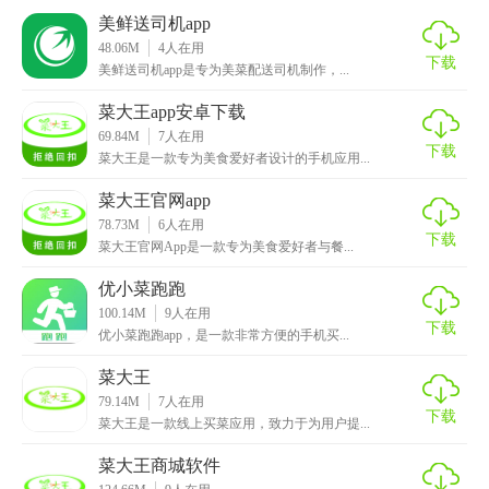
6. 优惠活动：定期推出各种优惠活动和优惠券，让用户享受
美鲜送司机app
更多实惠。
48.06M
4
人在用
下载
美鲜送司机app是专为美菜配送司机制作，...
菜大王配送菜的app亮点
菜大王app安卓下载
1. 新鲜保证：所有商品均来自优质供应商，确保食材新鲜。
69.84M
7
人在用
下载
菜大王是一款专为美食爱好者设计的手机应用...
2. 价格透明：所有商品价格公开透明，无隐藏费用。
菜大王官网app
3. 智能推荐：根据用户的购买历史和偏好，智能推荐相关商
78.73M
6
人在用
下载
菜大王官网App是一款专为美食爱好者与餐...
品。
优小菜跑跑
4. 便捷配送：支持预约送货时间，灵活选择配送时段。
100.14M
9
人在用
下载
优小菜跑跑app，是一款非常方便的手机买...
5. 客户服务：提供全天候在线客服，解答用户疑问。
菜大王
菜大王配送菜的app玩法
79.14M
7
人在用
下载
菜大王是一款线上买菜应用，致力于为用户提...
1. 浏览商品：在首页或分类页面浏览各种商品，查看商品详
情和价格。
菜大王商城软件