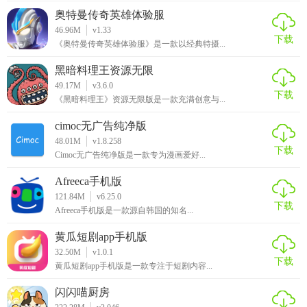
奥特曼传奇英雄体验服
46.96M
v1.33
下载
《奥特曼传奇英雄体验服》是一款以经典特摄...
黑暗料理王资源无限
49.17M
v3.6.0
下载
《黑暗料理王》资源无限版是一款充满创意与...
cimoc无广告纯净版
48.01M
v1.8.258
下载
Cimoc无广告纯净版是一款专为漫画爱好...
Afreeca手机版
121.84M
v6.25.0
下载
Afreeca手机版是一款源自韩国的知名...
黄瓜短剧app手机版
32.50M
v1.0.1
下载
黄瓜短剧app手机版是一款专注于短剧内容...
闪闪喵厨房