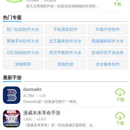
124.66M
9
人在用
2. 加入购物车：将感兴趣的商品加入购物车，方便后续结
下载
菜大王商城软件是一款提供在线购物的应用软...
算。
热门专题
3. 下单支付：在购物车页面确认订单信息后，选择支付方式
热门短剧软件大全
手机测亩软件
车载中控软件
并完成支付。
图像美化软件大全
交互服务软件大全
视频编辑软件大全
4. 查看订单：在订单页面查看已下单的订单状态及物流信
息。
记忆辅助软件大全
英语早教软件大全
农场经营手游合集
5. 联系客服：在“我的”页面找到客服入口，随时联系在线客服
宠物喂养
宠物交易
农业服务软件
解决问题。
最新手游
菜大王配送菜的app推荐
duoreader
如果你经常需要购买新鲜食材但又没有时间或精力去菜市场
41.76M
v1.8
下载
Duoreader是一款集多功能于一体的...
或超市，那么菜大王配送绝对是一个不错的选择。它不仅提
供了丰富的商品选择和便捷的购买方式，还保证了商品的新
漫威未来革命手游
鲜度和安全性。无论你是家庭主妇、上班族还是老年人，都
1.61G
v1.6.5
下载
能通过这款应用轻松解决日常买菜问题。
《漫威未来革命》是一款由漫威正版授权、以...