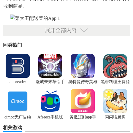
收到商品。
展开全部内容
菜大王配送菜的app功能
1. 商品搜索与筛选：用户可根据关键词、类别、价格等条件
同类热门
搜索和筛选商品。
2. 购物车功能：将选中的商品加入购物车，方便统一管理和
结算。
duoreader
漫威未来革命手
奥特曼传奇英雄
黑暗料理王资源
3. 订单管理：查看订单详情、修改订单、取消订单等。
游
体验服
无限
4. 支付功能：支持多种支付方式，包括微信支付、支付宝
等。
5. 账户管理：注册、登录、个人信息管理、账户余额查看及
cimoc无广告纯
Afreeca手机版
黄瓜短剧app手
闪闪喵厨房
充值。
净版
机版
相关游戏