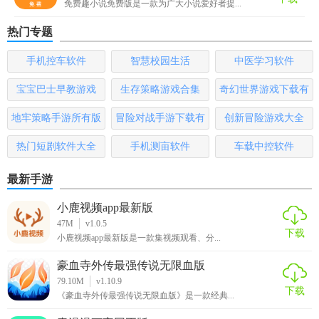
免费趣小说免费版是一款为广大小说爱好者提...
3. 根据应用提供的建议进行日常健康管理和运动锻炼。
热门专题
4. 定期查看健康报告，了解自身健康状况的变化趋势。
手机控车软件
智慧校园生活
中医学习软件
【FOREO免费版推荐】
宝宝巴士早教游戏
生存策略游戏合集
奇幻世界游戏下载有
如果你关注个人健康并希望通过科技手段进行科学管理，那
哪些
地牢策略手游所有版
冒险对战手游下载有
创新冒险游戏大全
么FOREO免费版绝对是一个值得尝试的选择。它不仅提供了
本
哪些
全面的健康监测功能，还通过个性化的健康改善建议帮助你
热门短剧软件大全
手机测亩软件
车载中控软件
形成更好的生活习惯。无论是想要提升睡眠质量、改善运动
最新手游
习惯还是了解自身健康状况，这款应用都能为你提供有力的
支持。
小鹿视频app最新版
47M
v1.0.5
下载
小鹿视频app最新版是一款集视频观看、分...
豪血寺外传最强传说无限血版
79.10M
v1.10.9
下载
《豪血寺外传最强传说无限血版》是一款经典...