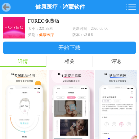
健康医疗
·
鸿蒙软件
首页
首页
游戏
软件
游戏
鸿蒙
鸿蒙
软件
专题
鸿蒙游戏
鸿蒙软件
专题
FOREO免费版
大小：221.38M
更新时间：2026-05-06
游戏
软件
类别：
健康医疗
版本：v3.6.8
开始下载
详情
相关
评论