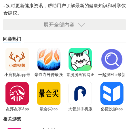
- 实时更新健康资讯，帮助用户了解最新的健康知识和科学饮
食建议。
展开全部内容
【FOREO免费版技巧】
同类热门
1. 使用“健康日记”功能记录每日饮食、运动和感受，以便更全
面地了解自己的健康状况。
2. 通过“睡眠分析”功能，了解每晚的睡眠周期和质量，从而调
小鹿视频app最
豪血寺外传最强
青漫漫画官网正
一起搜Max最新
整作息习惯。
新版
传说无限血版
版
版
3. 利用“运动跟踪”功能，记录每日运动量，并设置运动目标，
激励自己保持活跃。
4. 定期查看“健康报告”，了解近期的健康状况变化，及时调整
友邦友享App
最会买app
大管加手机版
必捷投屏app
健康计划。
相关游戏
【FOREO免费版亮点】