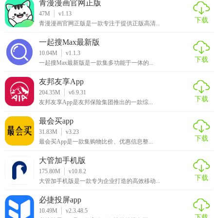
青漫漫画官网正版
47M
v1.13
下载
青漫漫画官网正版是一款专注于提供正版高清...
一起搜Max最新版
10.04M
v1.1.3
下载
一起搜Max最新版是一款集多功能于一体的...
友邦友享App
204.35M
v6.9.31
下载
友邦友享App是友邦保险集团推出的一款综...
最会买app
31.83M
v3.23
下载
最会买App是一款集购物比价、优惠信息整...
大管加手机版
175.80M
v10.8.2
下载
大管加手机版是一款专为企业打造的高效移动...
必捷投屏app
10.49M
v2.3.48.5
下载