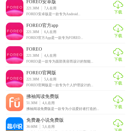
FOREO安卓版
221.38M
7
人在用
1. 提供全面的健康监测功能，满足用户多样化的健康需求。
下载
FOREO安卓版是一款专为Android...
2. 界面简洁明了，操作便捷，适合各年龄段用户使用。
FOREO官方app
221.38M
6
人在用
3. 强大的数据分析功能，帮助用户深入了解自身健康状况。
下载
FOREO官方App是一款专为FOREO...
4. 提供个性化的健康改善建议，引导用户形成良好的生活习
FOREO
惯。
221.38M
4
人在用
下载
FOREO是一款专为面部美容而设计的智能...
5. 定期更新健康资讯，帮助用户保持对最新健康知识的了
FOREO官网版
解。
221.38M
5
人在用
下载
FOREO官网版是一款专为个人护理设计的...
【FOREO免费版玩法】
拂袖阅读免费版
1. 注册并登录账号后，进行基本健康信息录入，以便应用更
51.30M
4
人在用
好地为用户提供服务。
下载
拂袖阅读免费版是一款专为小说爱好者打造的...
2. 在首页选择需要监测的健康指标，如心率、睡眠等，并开
免费趣小说免费版
启监测功能。
36.60M
5
人在用
下载