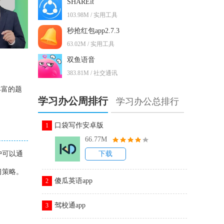
SHAREit
103.98M / 实用工具
秒抢红包app2.7.3
63.02M / 实用工具
双鱼语音
383.81M / 社交通讯
丰富的题
学习办公周排行
学习办公总排行
口袋写作安卓版
1
66.77M
户可以通
下载
习策略。
傻瓜英语app
2
驾校通app
3