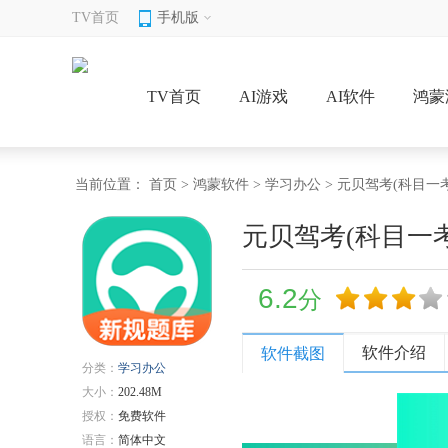
TV首页
手机版
TV首页
AI游戏
AI软件
鸿蒙
当前位置：
首页
>
鸿蒙软件
>
学习办公
> 元贝驾考(科目一考
元贝驾考(科目一考
6.2
分
软件介绍
软件截图
分类：
学习办公
大小：
202.48M
授权：
免费软件
语言：
简体中文