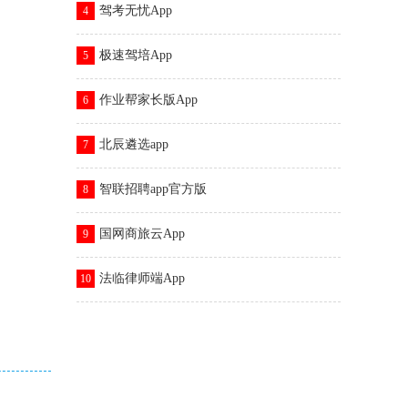
驾考无忧App
4
极速驾培App
5
作业帮家长版App
6
北辰遴选app
7
智联招聘app官方版
8
国网商旅云App
9
法临律师端App
10