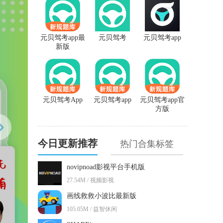
元贝驾考app最
元贝驾考
元贝驾考app
新版
元贝驾考App
元贝驾考app
元贝驾考app官
方版
今日更新推荐
热门合集标签
novipnoad影视平台手机版
27.54M / 视频影视
画线救救小波比最新版
105.05M / 益智休闲