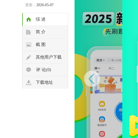
更新：
2026-05-07
综 述
简 介
截 图
其他用户下载
评 论(0)
下载地址