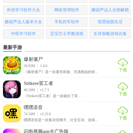
1. 用户体验：界面简洁直观，操作流畅，适合各年龄段用户
大全
排行榜
外语学习软件大全
网络管理软件
糖葫芦达人全部解锁
使用。
版
糖葫芦达人版本大全
手机控车软件
智慧校园生活
2. 内容丰富：涵盖搞笑、美食、旅行、知识分享等多个领
域，满足多样化需求。
中医学习软件
宝宝巴士早教游戏
生存策略游戏合集
3. 快速成长：为创作者提供成长路径和工具支持，助力实现
最新手游
从新手到网红的转变。
爆射僵尸
4. 安全隐私：严格遵守数据保护法规，确保用户数据安全。
36.83M
1.4.0
下载
《爆射僵尸》是一款紧张刺激、充满挑战的射...
【闪小白app最新版点评】
Strikeee罢工者
闪小白app最新版凭借其强大的创作工具、个性化的推荐系统
40.19M
v1.7.3
下载
《Strikeee罢工者》是一款融合了策...
以及活跃的社区氛围，成为了年轻人展示自我、交流互动的
理想平台。无论是短视频爱好者还是专业创作者，都能在这
嘿嘿语音
里找到属于自己的舞台，享受创作的乐趣和成就感。其不断
74.54M
v2.23.0
下载
优化的功能和良好的用户体验，使得它成为短视频领域的一
嘿嘿语音是一款集语音聊天、社交互动、游戏...
匹黑马，值得一试。
闪电视频app去广告版