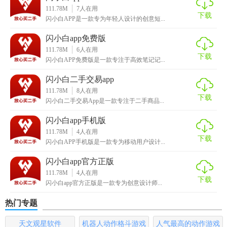
111.78M
7
人在用
台分享。
下载
闪小白APP是一款专为年轻人设计的创意短...
5. 隐私设置：灵活调整账户隐私，保护个人信息安全。
闪小白app免费版
111.78M
6
人在用
【闪小白app最新版亮点】
下载
闪小白APP免费版是一款专注于高效笔记记...
1. AI智能编辑：引入AI技术，自动调整视频节奏、配乐，提
闪小白二手交易app
升创作效率。
111.78M
8
人在用
下载
闪小白二手交易App是一款专注于二手商品...
2. 个性化主页：用户可自定义主页布局，展示个人风格，吸
闪小白app手机版
引更多关注。
111.78M
4
人在用
下载
闪小白APP手机版是一款专为移动用户设计...
3. 挑战赛活动：定期举办创意挑战赛，激发用户创作灵感，
赢取奖励。
闪小白app官方正版
111.78M
4
人在用
4. 发现页优化：优化发现页算法，更精准推送用户喜爱内
下载
闪小白app官方正版是一款专为创意设计师...
容。
热门专题
【闪小白app最新版优势】
天文观星软件
机器人动作格斗游戏
人气最高的动作游戏