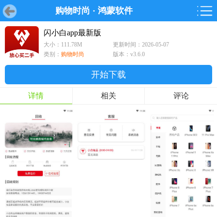
购物时尚
·
鸿蒙软件
首页
首页
游戏
软件
游戏
鸿蒙
鸿蒙
软件
专题
鸿蒙游戏
鸿蒙软件
专题
闪小白app最新版
大小：111.78M
更新时间：2026-05-07
游戏
软件
类别：
购物时尚
版本：v3.6.0
开始下载
详情
相关
评论