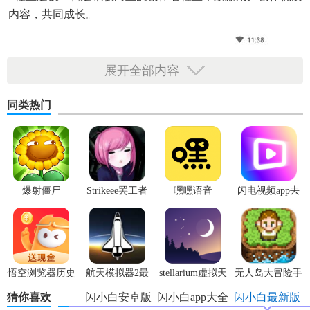
内容，共同成长。
展开全部内容
同类热门
爆射僵尸
Strikeee罢工者
嘿嘿语音
闪电视频app去
广告版
悟空浏览器历史
航天模拟器2最
stellarium虚拟天
无人岛大冒险手
版本
新版
文台
机版
猜你喜欢
闪小白安卓版
闪小白app大全
闪小白最新版