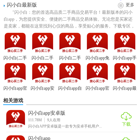
闪小白最新版
更多
"闪小白：您的首选高品质二手商品交易平台！最新版本的闪小
白app，为您提供安全、便捷的二手商品交易体验。无论您是买家还
是卖家，都能在这里找到心仪的商品，享受贴心的服务。下载专区，
让您轻松获取最新应用，...
闪小白(二手
闪小白二手
闪小白二手
闪小白app免
闪小白app手
【闪小白app最新版技巧】
自营商城)
机回收app
交易app
费版
机版
1. 高效剪辑：利用快速剪辑功能，快速截取视频精彩片段，
节省创作时间。
闪小白app官
闪小白app安
闪小白app自
闪小白app官
闪小白app最
方版
装
定义版
网版
新版
2. 创意配乐：内置海量音乐库，轻松匹配视频情绪，让作品
相关游戏
更加生动。
闪小白app安卓版
3. 模板应用：提供多种视频模板，适用于不同场景，一键套
111.78M
9
人在用
下载
用，快速生成精美视频。
闪小白APP安卓版是一款专为安卓手机用户...
闪小白app
4. 高清导出：支持高清视频导出，保证作品质量，适合多平