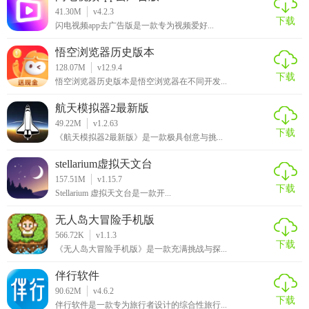
41.30M
v4.2.3
下载
闪电视频app去广告版是一款专为视频爱好...
悟空浏览器历史版本
128.07M
v12.9.4
下载
悟空浏览器历史版本是悟空浏览器在不同开发...
航天模拟器2最新版
49.22M
v1.2.63
下载
《航天模拟器2最新版》是一款极具创意与挑...
stellarium虚拟天文台
157.51M
v1.15.7
下载
Stellarium 虚拟天文台是一款开...
无人岛大冒险手机版
566.72K
v1.1.3
下载
《无人岛大冒险手机版》是一款充满挑战与探...
伴行软件
90.62M
v4.6.2
下载
伴行软件是一款专为旅行者设计的综合性旅行...