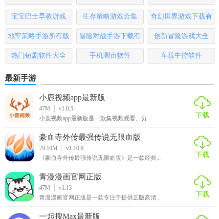
【慧学星优势】
宝宝巴士早教游戏
生存策略游戏合集
奇幻世界游戏下载有
哪些
地牢策略手游所有版
冒险对战手游下载有
创新冒险游戏大全
1. 高效便捷：简化教学流程，提升教学效率，减少纸质作业
负担。
本
哪些
热门短剧软件大全
手机测亩软件
车载中控软件
2. 个性化教学：实现因材施教，满足每个学生的独特学习需
最新手游
求。
小鹿视频app最新版
3. 全面成长记录：记录学生成长轨迹，为升学、求职提供有
47M
v1.0.5
力支持。
下载
小鹿视频app最新版是一款集视频观看、分...
4. 家校共育：加强家校沟通，形成教育合力，共同促进孩子
豪血寺外传最强传说无限血版
成长。
79.10M
v1.10.9
下载
《豪血寺外传最强传说无限血版》是一款经典...
5. 持续升级：定期更新功能，引入最新教育技术，保持软件
青漫漫画官网正版
竞争力。
47M
v1.13
下载
青漫漫画官网正版是一款专注于提供正版高清...
【慧学星测评】
一起搜Max最新版