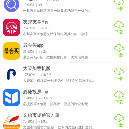
慧学星凭借其强大的功能性和创新性设计，在提升教学质
10.04M
v1.1.3
下载
量、促进学生个性化学习方面表现出色。其智能化、个性化
一起搜Max最新版是一款集多功能于一体的...
的学习方案深受广大师生及家长的欢迎，成为当前教育领域
友邦友享App
的一股革新力量。
204.35M
v6.9.31
下载
友邦友享App是友邦保险集团推出的一款综...
最会买app
31.83M
v3.23
下载
最会买App是一款集购物比价、优惠信息整...
大管加手机版
175.80M
v10.8.2
下载
大管加手机版是一款专为企业打造的高效移动...
必捷投屏app
10.49M
v2.3.48.5
下载
必捷投屏App是一款高效、便捷的跨设备无...
文旅市场通官方版
70.10M
v1.9.8
下载
文旅市场通官方版是一款专为文旅行业打造的...