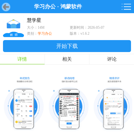
学习办公
·
鸿蒙软件
首页
首页
游戏
软件
游戏
鸿蒙
鸿蒙
软件
专题
鸿蒙游戏
鸿蒙软件
专题
慧学星
大小：14M
更新时间：2026-05-07
游戏
软件
类别：
学习办公
版本：v1.6.2
开始下载
详情
相关
评论