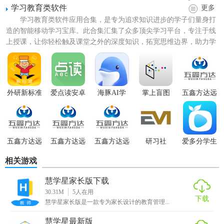
学习教育类软件
更多
学习教育类软件应用合集，是专为追求知识进步的学子们量身打
造的智能移动学习宝库。此合集汇集了众多顶尖学习平台，专注于线
上授课，让你轻松触及课堂之外的深度知识，拓宽思维边界，助力学
业稳步提升。无论是小学生...
【慧学星功能】
外研新标准
爱点读安卓
海豚AI学
掌上盲图
五鑫方达远
版
程教育
1. 个性化学习路径：根据学生的学习情况和兴趣，智能推荐
学习资源。
2. 在线作业与测验：支持教师发布作业、学生在线提交作
五鑫方达远
五鑫方达远
五鑫方达远
研习社
爱多分学生
程教育官网
程教育软件
程教育官方
端
业，并自动批改部分题目，减轻教师负担。
相关游戏
版
3. 学习数据分析：提供学生学习进度、成绩变化等详细报
慧学星家长版下载
告，帮助师生了解学习成效。
30.31M
5
人在用
下载
慧学星家长版是一款专为家长设计的教育管理...
4. 家校互动平台：支持家长与教师实时沟通，共享学生在校
表现及学习进展。
慧学星最新版