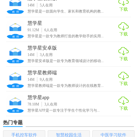
14M
5
人在用
下载
5. 互动课堂工具：包含在线讨论、投票、问卷等功能，增强
慧学星是一款面向学生、家长和教育机构的教...
课堂互动性与趣味性。
慧学星
91.12M
6
人在用
【慧学星亮点】
下载
慧学星是一款专为教师打造的教学助手的实用...
1. 智能诊断报告：定期生成学习诊断报告，精准定位学习问
慧学星安卓版
题。
14M
3
人在用
下载
慧学星安卓版是一款专为教育领域设计的移动...
2. AI辅导助手：内置AI辅导系统，即时解答学生疑问，提供
解题思路和资源链接。
慧学星教师端
14M
9
人在用
下载
3. 多维度学习评估：除了成绩，还关注学生的思维能力、学
慧学星教师端是一款专为教师设计的在线教育...
习态度等全面评价。
慧学星app
78.10M
3
人在用
4. 丰富的教育资源库：整合国内外优质教育资源，满足不同
下载
慧学星APP是一款专注于学生个性化学习与...
层次学生的学习需求。
热门专题
5. 安全隐私保护：严格的数据加密与隐私保护措施，确保学
生信息安全。
手机控车软件
智慧校园生活
中医学习软件