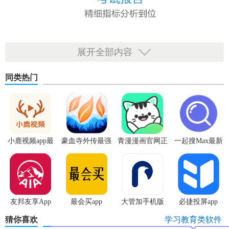
展开全部内容
同类热门
小鹿视频app最
豪血寺外传最强
青漫漫画官网正
一起搜Max最新
新版
传说无限血版
版
版
友邦友享App
最会买app
大管加手机版
必捷投屏app
猜你喜欢
学习教育类软件