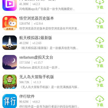
41.30M
v4.2.3
下载
闪电视频app去广告版是一款专为视频爱好...
悟空浏览器历史版本
128.07M
v12.9.4
下载
悟空浏览器历史版本是悟空浏览器在不同开发...
航天模拟器2最新版
49.22M
v1.2.63
下载
《航天模拟器2最新版》是一款极具创意与挑...
stellarium虚拟天文台
157.51M
v1.15.7
下载
Stellarium 虚拟天文台是一款开...
无人岛大冒险手机版
566.72K
v1.1.3
下载
《无人岛大冒险手机版》是一款充满挑战与探...
伴行软件
90.62M
v4.6.2
下载
伴行软件是一款专为旅行者设计的综合性旅行...