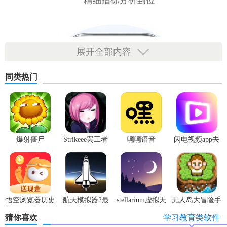
展开全部内容
同类热门
爆射僵尸
Strikeee罢工者
嘿嘿语音
闪电视频app去
广告版
悟空浏览器历史
航天模拟器2最
stellarium虚拟天
无人岛大冒险手
版本
新版
文台
机版
猜你喜欢
学习教育类软件