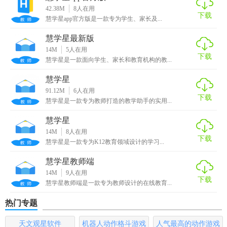
【慧学星安卓版内容】
42.38M
8
人在用
下载
慧学星app官方版是一款专为学生、家长及...
1. 丰富课程资源：包含各科教材解析、经典例题、扩展知识
慧学星最新版
等。
14M
5
人在用
下载
2. 学习报告：定期生成学习进度报告，帮助学生及家长了解
慧学星是一款面向学生、家长和教育机构的教...
学习成效。
慧学星
91.12M
6
人在用
3. 家长监控：家长可查看孩子的学习记录，了解学习情况，
下载
慧学星是一款专为教师打造的教学助手的实用...
参与孩子的学习规划。
慧学星
4. 教师管理：为教师提供班级管理、成绩管理、通知发布等
14M
8
人在用
下载
教学管理工具。
慧学星是一款专为K12教育领域设计的学习...
慧学星教师端
【慧学星安卓版优势】
14M
9
人在用
下载
慧学星教师端是一款专为教师设计的在线教育...
1. 个性化学习：根据用户学习数据提供定制化学习路径，提
升学习效率。
热门专题
2. 互动性强：支持多种形式的师生互动，增强学习趣味性和
天文观星软件
机器人动作格斗游戏
人气最高的动作游戏