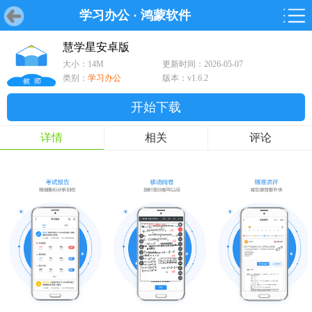
学习办公
·
鸿蒙软件
首页
首页
游戏
软件
游戏
鸿蒙
鸿蒙
软件
专题
鸿蒙游戏
鸿蒙软件
专题
慧学星安卓版
大小：14M
更新时间：2026-05-07
游戏
软件
类别：
学习办公
版本：v1.6.2
开始下载
详情
相关
评论