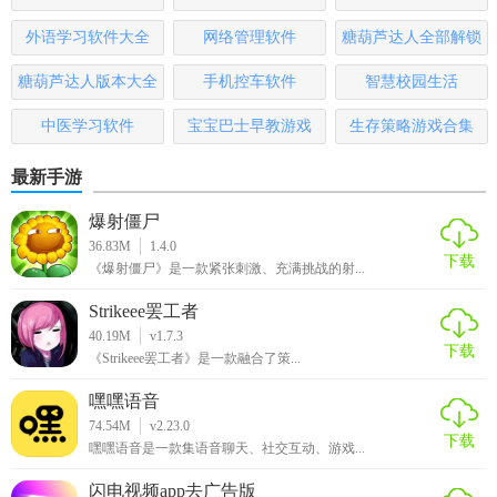
有效性。
大全
排行榜
外语学习软件大全
网络管理软件
糖葫芦达人全部解锁
3. 资源丰富：涵盖广泛的学习资源，满足不同年龄段和学科
版
糖葫芦达人版本大全
手机控车软件
智慧校园生活
需求。
中医学习软件
宝宝巴士早教游戏
生存策略游戏合集
4. 便捷操作：界面简洁友好，操作流畅，适合各年龄段用
户。
最新手游
【慧学星安卓版点评】
爆射僵尸
36.83M
1.4.0
慧学星安卓版以其全面的功能、丰富的资源和智能化的辅导
下载
《爆射僵尸》是一款紧张刺激、充满挑战的射...
系统，为学习者提供了一个高效、便捷的学习平台。无论是
学生、教师还是家长，都能从中受益，实现知识的积累与能
Strikeee罢工者
40.19M
v1.7.3
力的提升。其注重用户体验和个性化服务的特点，使得慧学
下载
《Strikeee罢工者》是一款融合了策...
星成为教育领域的佼佼者。
嘿嘿语音
74.54M
v2.23.0
下载
嘿嘿语音是一款集语音聊天、社交互动、游戏...
闪电视频app去广告版