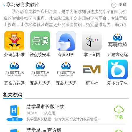
学习教育类软件
更多
学习教育类软件应用合集，是专为追求知识进步的学子们量身打
造的智能移动学习宝库。此合集汇集了众多顶尖学习平台，专注于线
上授课，让你轻松触及课堂之外的深度知识，拓宽思维边界，助力学
业稳步提升。无论是小学生...
【慧学星安卓版功能】
1. 在线课程学习：提供海量视频课程，涵盖中小学至高等教
外研新标准
爱点读安卓
海豚AI学
掌上盲图
五鑫方达远
版
程教育
育各阶段，支持离线下载，便于随时随地学习。
2. 智能辅导：利用AI技术提供个性化学习建议，根据学生掌
握情况推荐适合的练习和课程。
五鑫方达远
五鑫方达远
五鑫方达远
研习社
爱多分学生
程教育官网
程教育软件
程教育官方
端
3. 作业提交与批改：支持图片、文档等多种格式的作业提
相关游戏
版
交，教师可在平台上进行在线批改和反馈。
慧学星家长版下载
30.31M
5
人在用
4. 互动问答：内置问答社区，学生可随时提问，教师及同学
下载
慧学星家长版是一款专为家长设计的教育管理...
可快速解答，促进知识交流。
慧学星app官方版