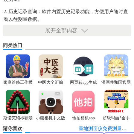
2. 历史记录查询：软件内置历史记录功能，方便用户随时查
看以往测量数据。
展开全部内容
3. 多语言支持：支持多种语言界面，满足不同国家和地区用
户需求。
同类热门
【测亩王亮点】
1. 高效便捷：支持一键测量，快速获取土地面积信息。
2. 数据同步：支持云同步功能，数据跨设备访问，随时随地
家庭维修工作模
中医大全汇编
网页转app生成
漫画共和国官网
查看测量结果。
拟器
app
器
正版
(fusionapp)v2.0.0
3. 多场景适用：无论是农田、林地还是建筑工地，都能轻松
应对。
【测亩王优势】
斯诺克锦标赛最
小熊相机中文版
他拍相机app
超级玛丽3金手
新版
指版
猜你喜欢
量地测亩仪免费测量土地
1. 高精度：采用先进算法，确保测量结果的准确性。