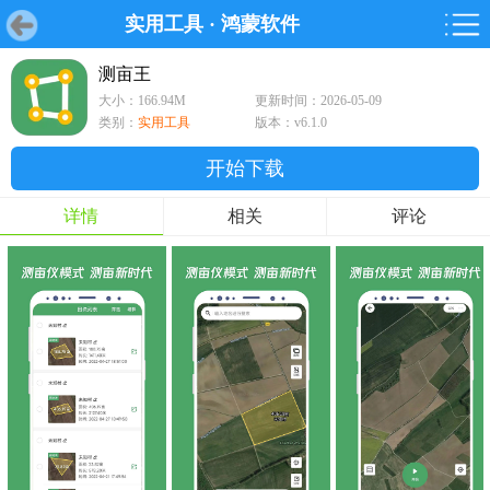
实用工具
·
鸿蒙软件
首页
首页
游戏
软件
游戏
鸿蒙
鸿蒙
软件
专题
鸿蒙游戏
鸿蒙软件
专题
测亩王
大小：166.94M
更新时间：2026-05-09
游戏
软件
类别：
实用工具
版本：v6.1.0
开始下载
详情
相关
评论