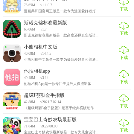
75.65M
v1.1.0.7
下载
漫画共和国官网正版是一款专为漫画爱好者打...
斯诺克锦标赛最新版
65.06M
v1.7
下载
斯诺克锦标赛最新版是一款高度还原真实斯诺...
小熊相机中文版
46.08M
v14.4.5
下载
小熊相机中文版是一款专为摄影爱好者和普通...
他拍相机app
40.48M
v3.14
下载
他拍相机App是一款专注于提升人像摄影体...
超级玛丽3金手指版
42.88M
v2021.7.02.14
下载
《超级玛丽3金手指版》是基于经典横版动作...
宝宝巴士奇妙农场最新版
71.84M
v9.29.00.00
下载
宝宝巴士奇妙农场最新版是一款专为儿童设计...