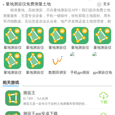
量地测亩仪免费测量土地
更多
2. 稳定性强：即使在复杂环境下也能保持稳定的测量性能。
精准量地，高效测亩，尽在量地测亩仪APP！我们提供免费土地
测量服务，无需专业设备，手机一键操作，轻松获取土地面积、周长
3. 成本效益：相比传统测量工具，成本更低，且便于携带和
等详细数据。无论您是农业从业者、地产开发商还是土地管理者，都
操作。
能通过我们的移动客户端...
【测亩王推荐】
对于需要频繁进行土地测量的专业人士（如农民、林业工作
量地测亩仪
量地测亩仪
量地测亩仪
量地测亩仪
量地测亩仪
安卓版
最新版
官方版
免费测量土
手机版
者、建筑师、土地调查员等），测亩王是一款不可多得的高
地
效工具。其强大的功能、便捷的操作以及准确的结果，将极
大提升工作效率和准确性。无论是日常的土地管理还是项目
量地测亩仪
量地测亩仪
数图田调安
手机gps测亩
gps测亩仪免
规划，测亩王都能提供可靠的支持。
app
卓版
仪
费下载
相关游戏
测亩王
82.74M
8
人在用
下载
测亩王是一款专注于农村土地测量和管理的软...
测亩王app安卓下载