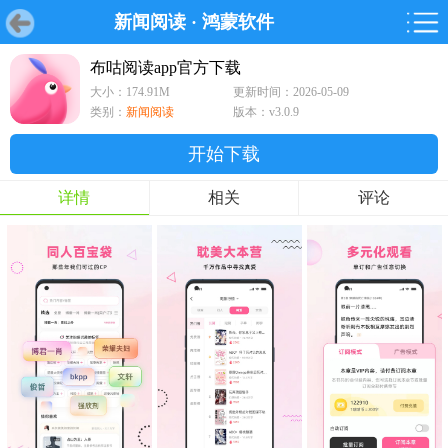
新闻阅读
·
鸿蒙软件
首页
首页
游戏
软件
游戏
鸿蒙
鸿蒙
软件
专题
鸿蒙游戏
鸿蒙软件
专题
布咕阅读app官方下载
大小：174.91M
更新时间：2026-05-09
游戏
软件
类别：
新闻阅读
版本：v3.0.9
开始下载
详情
相关
评论