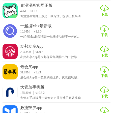
经典、小众书籍。
青漫漫画官网正版
47M
v1.13
2. 界面友好：界面设计简洁直观，操作便捷，适合各年龄段
下载
青漫漫画官网正版是一款专注于提供正版高清...
用户。
一起搜Max最新版
3. 更新迅速：与作者和出版社紧密合作，确保书籍内容及时
10.04M
v1.1.3
下载
更新。
一起搜Max最新版是一款集多功能于一体的...
友邦友享App
4. 安全稳定：采用先进加密技术，保障用户数据安全，阅读
204.35M
v6.9.31
过程流畅无广告干扰。
下载
友邦友享App是友邦保险集团推出的一款综...
5. 跨平台支持：支持iOS、Android等多种操作系统，随时随
最会买app
地享受阅读乐趣。
31.83M
v3.23
下载
最会买App是一款集购物比价、优惠信息整...
【布咕阅读app官方下载推荐】
大管加手机版
如果你是一位热爱阅读的书籍爱好者，渴望在繁忙的生活中
175.80M
v10.8.2
下载
找到一片属于自己的宁静之地，那么布咕阅读无疑是你的最
大管加手机版是一款专为企业打造的高效移动...
佳选择。它不仅能满足你的阅读需求，更能通过个性化的服
必捷投屏app
务和丰富的资源，让你的每一次点击都充满惊喜。赶快下载