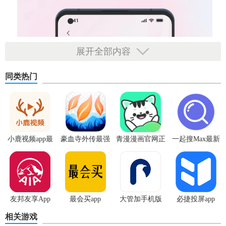
展开全部内容
同类热门
小鹿视频app最
豪血寺外传最强
青漫漫画官网正
一起搜Max最新
新版
传说无限血版
版
版
友邦友享App
最会买app
大管加手机版
必捷投屏app
相关游戏