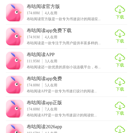
布咕阅读官方版
174.69M
4
人在用
下载
布咕阅读官方版是一款专为书迷设计的阅读应...
布咕阅读app免费下载
174.91M
4
人在用
下载
【布咕阅读app官方下载特色】
布咕阅读是一款专注于为用户提供丰富多样的...
布咕阅读APP
1. 个性化推荐：根据用户的阅读习惯和喜好，智能推荐相关
111.95M
3
人在用
书籍，让阅读更加贴心。
下载
布咕阅读还一款优质的原创小说连载平台，布...
2. 沉浸式阅读：提供多种主题皮肤和字体选择，用户可根据
布咕阅读app免费
个人喜好进行定制，打造专属的阅读环境。
174.69M
5
人在用
下载
布咕阅读APP是一款专为书迷们设计的阅读...
3. 离线下载：支持书籍离线下载，无网络环境下也能畅享阅
布咕阅读app正版
读。
174.69M
7
人在用
下载
4. 社区互动：内置书迷社区，用户可分享书评、交流心得，
布咕阅读APP是一款专为书迷设计的阅读软...
与书友共同探讨精彩情节。
布咕阅读2026app