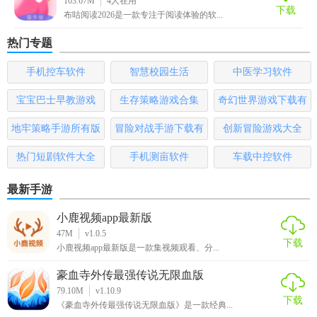
103.67M
4
人在用
5. 更新提醒：关注书籍更新动态，实时推送最新章节，不错
下载
布咕阅读2026是一款专注于阅读体验的软...
过任何精彩内容。
热门专题
【布咕阅读app官方下载亮点】
手机控车软件
智慧校园生活
中医学习软件
1. 海量资源：与多家出版社合作，提供丰富的电子书资源，
宝宝巴士早教游戏
生存策略游戏合集
奇幻世界游戏下载有
满足各种阅读需求。
哪些
地牢策略手游所有版
冒险对战手游下载有
创新冒险游戏大全
2. 智能搜索：支持关键词搜索，快速定位目标书籍，提升阅
读效率。
本
哪些
热门短剧软件大全
手机测亩软件
车载中控软件
3. 夜间模式：贴心的夜间阅读模式，保护用户视力，享受舒
最新手游
适的阅读体验。
小鹿视频app最新版
4. 书签功能：支持添加书签、笔记功能，方便用户记录阅读
47M
v1.0.5
下载
进度和灵感。
小鹿视频app最新版是一款集视频观看、分...
【布咕阅读app官方下载优势】
豪血寺外传最强传说无限血版
79.10M
v1.10.9
下载
1. 资源丰富：布咕阅读拥有庞大的书籍库，涵盖各类热门、
《豪血寺外传最强传说无限血版》是一款经典...