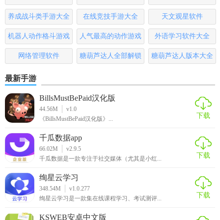
容。
养成战斗类手游大全
在线竞技手游大全
天文观星软件
2. 阅读体验：选择喜欢的书籍，调整字体、背景等，享受舒
机器人动作格斗游戏
人气最高的动作游戏
外语学习软件大全
适的阅读时光。
大全
排行榜
网络管理软件
糖葫芦达人全部解锁
糖葫芦达人版本大全
3. 互动分享：在读书社区分享自己的书评、感想，与其他读
版
者互动。
最新手游
4. 离线缓存：将喜欢的书籍缓存到本地，随时离线阅读。
BillsMustBePaid汉化版
44.56M
v1.0
布咕阅读app免费下载测评
下载
《BillsMustBePaid汉化版》...
布咕阅读凭借其丰富的资源、个性化的推荐系统以及优质的
千瓜数据app
阅读体验，成为众多读者的首选。其简洁的界面设计和强大
66.02M
v2.9.5
下载
千瓜数据是一款专注于社交媒体（尤其是小红...
的功能使得用户在享受阅读的同时，也能感受到便捷与舒
适。无论是小说爱好者还是漫画迷，布咕阅读都能提供丰富
绚星云学习
的选择，满足不同用户的需求。然而，需要注意的是，尽管
348.54M
v1.0.277
下载
绚星云学习是一款集在线课程学习、考试测评...
布咕阅读提供大量免费内容，但部分资源可能需要付费或需
要用户完成特定任务才能获得访问权限。总体来说，布咕阅
KSWEB安卓中文版