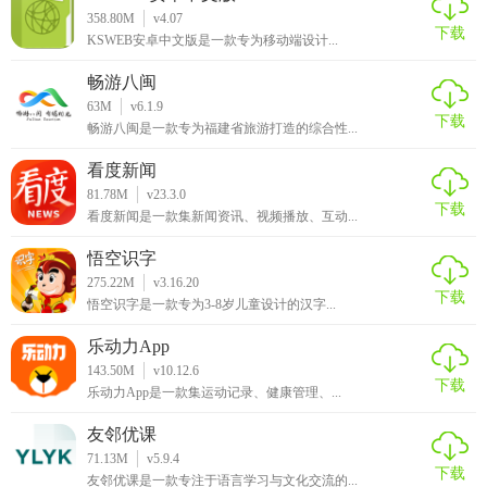
读是一款值得推荐的阅读应用。
358.80M
v4.07
下载
KSWEB安卓中文版是一款专为移动端设计...
畅游八闽
63M
v6.1.9
下载
畅游八闽是一款专为福建省旅游打造的综合性...
看度新闻
81.78M
v23.3.0
下载
看度新闻是一款集新闻资讯、视频播放、互动...
悟空识字
275.22M
v3.16.20
下载
悟空识字是一款专为3-8岁儿童设计的汉字...
乐动力App
143.50M
v10.12.6
下载
乐动力App是一款集运动记录、健康管理、...
友邻优课
71.13M
v5.9.4
下载
友邻优课是一款专注于语言学习与文化交流的...