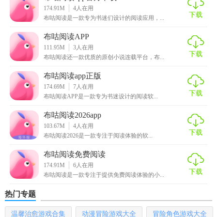
174.91M
4
人在用
下载
3. 进度同步：登录后，阅读进度自动同步，跨设备无缝衔
布咕阅读是一款专为书迷们设计的阅读应用，...
接。
布咕阅读APP
111.95M
3
人在用
4. 分享功能：支持将书籍分享给好友。
下载
布咕阅读还一款优质的原创小说连载平台，布...
5. 背景设置：自定义阅读背景，提升阅读体验。
布咕阅读app正版
174.69M
7
人在用
布咕阅读app免费下载内容
下载
布咕阅读APP是一款专为书迷设计的阅读软...
1. 海量资源：包含大量热门小说、经典名著、最新漫画等。
布咕阅读2026app
103.67M
4
人在用
2. 每日更新：每日更新大量新书和连载内容。
下载
布咕阅读2026是一款专注于阅读体验的软...
3. 分类清晰：按类别、作者、热门榜单等分类展示。
布咕阅读免费阅读
174.91M
6
人在用
4. 互动社区：用户可以在社区内交流读书心得，参与讨论。
下载
布咕阅读是一款专注于提供免费阅读体验的小...
布咕阅读app免费下载玩法
热门专题
1. 探索发现：通过分类、榜单、搜索等方式发现感兴趣的内
温馨治愈游戏合集
动漫冒险游戏大全
冒险角色游戏大全