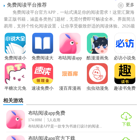
免费阅读平台推荐
更多
免费阅读平台官方APP，一站式满足你的阅读需求！这里汇聚海
量正版书籍，涵盖各类热门题材，无需付费即可畅读全本。界面简洁
易用，支持个性化阅读设置，让你享受极致舒适的阅读体验。2026最
新版本全面优化，下...
免费阅读小
免费阅读大
布咕阅读app
酷漫漫画免
必访小说免
说大全最新
师
免费下载
费漫画平台
费阅读
版
半糖次元免
速读免费小
漫百库漫画
虫虫动漫免
趣读书免费
费阅读
说
免费阅读
费阅读
阅读
相关游戏
布咕阅读app免费下载技巧
布咕阅读app免费
174.69M
5
人在用
下载
1. 智能搜索：通过关键词快速找到想要阅读的书籍或章节。
布咕阅读APP是一款专为书迷们设计的阅读...
2. 书签功能：支持添加书签，方便用户下次继续阅读。
布咕阅读app官方下载