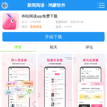
新闻阅读
·
鸿蒙软件
首页
首页
游戏
软件
游戏
鸿蒙
鸿蒙
软件
专题
鸿蒙游戏
鸿蒙软件
专题
布咕阅读app免费下载
大小：174.91M
更新时间：2026-05-09
游戏
软件
类别：
新闻阅读
版本：v3.0.9
开始下载
详情
相关
评论