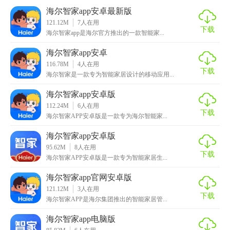
1. 高效连接：快速与家中智能设备建立连接，实现高效管
海尔智家app安卓最新版
理。
121.12M
7
人在用
下载
海尔智家app是海尔官方推出的一款智能家...
2. 安全稳定：采用先进的加密技术，保障用户数据安全，确
保设备稳定运行。
海尔智家app安卓
116.78M
4
人在用
下载
3. 易用性强：简洁明了的用户界面设计，操作简便易懂。
海尔智家是一款专为智能家居设计的移动应用...
4. 丰富功能：提供丰富的智能家居功能和场景设置选项，满
海尔智家app安卓版
112.24M
6
人在用
足用户多样化需求。
下载
海尔智家APP安卓版是一款专为海尔智能家...
【海尔智家安卓最新版玩法】
海尔智家app安卓版
95.62M
8
人在用
1. 添加设备：通过扫描设备二维码或手动添加方式将智能设
下载
海尔智家APP安卓版是一款专为智能家居生...
备添加到软件中。
海尔智家app官网安卓版
2. 控制操作：在软件界面上直接对设备进行远程控制操作，
121.12M
3
人在用
下载
如开关机、调节温度等。
海尔智家APP是海尔集团推出的智能家居管...
海尔智家app电脑版
3. 场景设置：根据需求设置智能家居场景，如离家模式、回