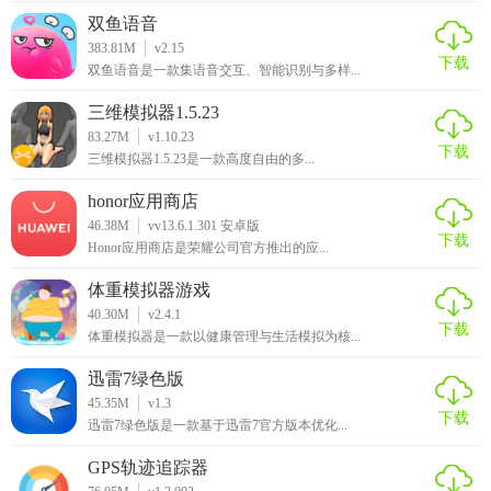
双鱼语音
383.81M
v2.15
下载
双鱼语音是一款集语音交互、智能识别与多样...
三维模拟器1.5.23
83.27M
v1.10.23
下载
三维模拟器1.5.23是一款高度自由的多...
honor应用商店
46.38M
vv13.6.1.301 安卓版
下载
Honor应用商店是荣耀公司官方推出的应...
体重模拟器游戏
40.30M
v2.4.1
下载
体重模拟器是一款以健康管理与生活模拟为核...
迅雷7绿色版
45.35M
v1.3
下载
迅雷7绿色版是一款基于迅雷7官方版本优化...
GPS轨迹追踪器