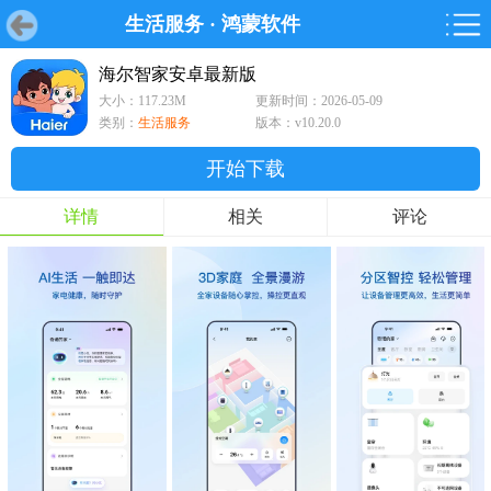
生活服务
·
鸿蒙软件
首页
首页
游戏
软件
游戏
鸿蒙
鸿蒙
软件
专题
鸿蒙游戏
鸿蒙软件
专题
海尔智家安卓最新版
大小：117.23M
更新时间：2026-05-09
游戏
软件
类别：
生活服务
版本：v10.20.0
开始下载
详情
相关
评论