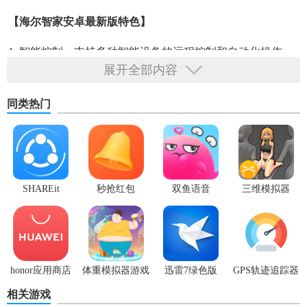
【海尔智家安卓最新版特色】
1. 智能控制：支持多种智能设备的远程控制和自动化操作，
展开全部内容
提高生活便捷性。
2. 实时监控：实时查看设备状态，了解设备运行情况，及时
同类热门
发现问题并处理。
3. 场景设置：提供丰富的智能家居场景设置选项，如智能照
明、智能安防等，满足个性化需求。
SHAREit
秒抢红包
双鱼语音
三维模拟器
4. 智能提醒：根据用户设置，提供设备维护提醒、故障报警
app2.7.3
1.5.23
等智能提醒功能。
5. 语音控制：支持语音控制功能，通过语音指令即可实现设
备控制，提升使用体验。
honor应用商店
体重模拟器游戏
迅雷7绿色版
GPS轨迹追踪器
【海尔智家安卓最新版亮点】
相关游戏