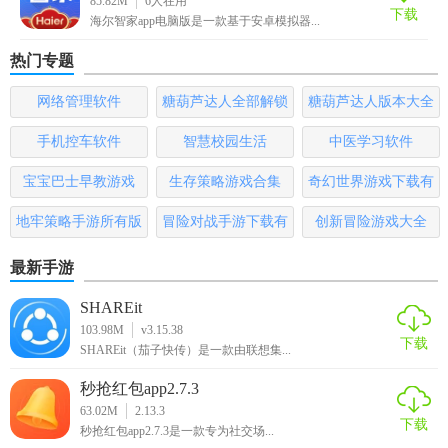
85.82M
6
人在用
家模式等。
下载
海尔智家app电脑版是一款基于安卓模拟器...
4. 定时任务：设置定时任务，实现设备的自动开关和调节。
热门专题
【海尔智家安卓最新版点评】
网络管理软件
糖葫芦达人全部解锁
糖葫芦达人版本大全
版
海尔智家安卓最新版以其强大的功能和易用性成为智能家居
手机控车软件
智慧校园生活
中医学习软件
管理的首选工具。通过该软件，用户可以轻松实现家居设备
宝宝巴士早教游戏
生存策略游戏合集
奇幻世界游戏下载有
的智能化管理，享受科技带来的便捷生活。其丰富的场景设
置选项和高效的设备控制能力满足了不同用户的需求，是智
哪些
地牢策略手游所有版
冒险对战手游下载有
创新冒险游戏大全
能家居领域的佼佼者。
本
哪些
最新手游
SHAREit
103.98M
v3.15.38
下载
SHAREit（茄子快传）是一款由联想集...
秒抢红包app2.7.3
63.02M
2.13.3
下载
秒抢红包app2.7.3是一款专为社交场...