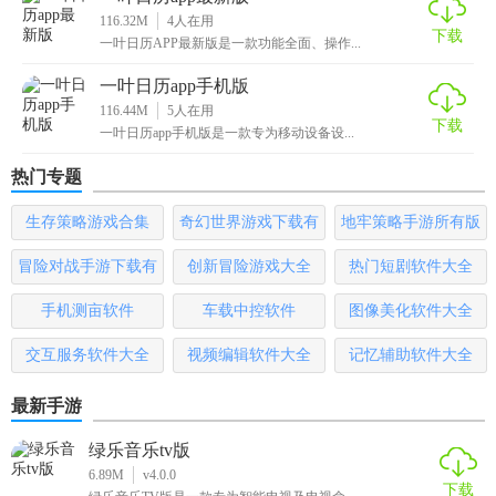
116.32M
4
人在用
5. 个性化设置：在设置界面中调整字体大小、主题颜色等，
下载
一叶日历APP最新版是一款功能全面、操作...
打造个性化日历界面。
一叶日历app手机版
【一叶日历app免费版测评】
116.44M
5
人在用
下载
一叶日历app手机版是一款专为移动设备设...
一叶日历APP免费版以其简洁美观的界面设计、强大的日程管
热门专题
理功能以及便捷的提醒系统，赢得了众多用户的喜爱。无论
是职场人士还是学生群体，都能从中找到适合自己的使用方
生存策略游戏合集
奇幻世界游戏下载有
地牢策略手游所有版
式。其支持的多平台同步功能，更是让日程管理变得更加灵
哪些
本
冒险对战手游下载有
创新冒险游戏大全
热门短剧软件大全
活高效。总体来说，这是一款值得推荐的日历应用，特别适
合追求高效生活节奏的用户使用。
哪些
手机测亩软件
车载中控软件
图像美化软件大全
交互服务软件大全
视频编辑软件大全
记忆辅助软件大全
最新手游
绿乐音乐tv版
6.89M
v4.0.0
下载