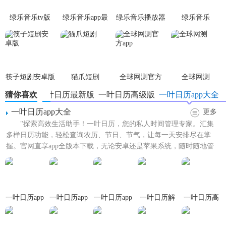
绿乐音乐tv版
绿乐音乐app最
绿乐音乐播放器
绿乐音乐
1. 极简设计：界面简洁而不失功能全面，减少视觉负担，提
新版本
升使用体验。
2. 高效提醒：支持多种提醒方式（如铃声、弹窗、短信
等），确保重要事项不被遗忘。
筷子短剧安卓版
猫爪短剧
全球网测官方
全球网测
3. 隐私保护：严格保护用户数据安全，无需担心隐私泄露。
app
猜你喜欢
一叶日历最新版
一叶日历高级版
一叶日历app大全
4. 节日节气：详细标注节日节气，让传统文化与现代生活完
一叶日历app大全
更多
美融合。
"探索高效生活助手！一叶日历，您的私人时间管理专家。汇集
多样日历功能，轻松查询农历、节日、节气，让每一天安排尽在掌
5. 多端同步：支持iOS、Android、Web等多平台同步，随时随
握。官网直享app全版本下载，无论安卓还是苹果系统，随时随地管
地管理日程。
理日程，高效规划生活。特...
【一叶日历app免费版内容】
一叶日历app
一叶日历app
一叶日历app
一叶日历解
一叶日历高
1. 日程安排：轻松添加、编辑、删除日程，支持设置重复周
安装
官方版
高级版
锁会员版
级尊享版
期和优先级。