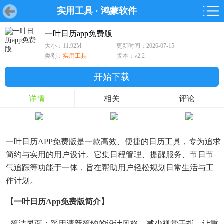
实用工具
·
鸿蒙软件
首页
首页
游戏
软件
游戏
鸿蒙
鸿蒙
软件
专题
鸿蒙游戏
鸿蒙软件
专题
一叶日历app免费版
大小：11.92M
更新时间：2026-07-15
游戏
软件
类别：
实用工具
版本：v2.2
开始下载
详情
相关
评论
一叶日历APP免费版是一款高效、便捷的日历工具，专为追求
简约与实用的用户设计。它集日程管理、提醒服务、节日节
气追踪等功能于一体，旨在帮助用户轻松规划日常生活与工
作计划。
【一叶日历app免费版简介】
- 简洁界面：采用清新简约的设计风格，减少视觉干扰，让重