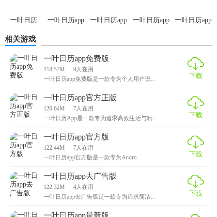
2. 纪念日提醒：自动识别并提醒生日、纪念日等重要日期。
一叶日历
一叶日历app
一叶日历app
一叶日历app
一叶日历app
3. 天气预报：集成实时天气预报功能，方便用户出行准备。
1.21版本
去广告版
官网版
安卓版
最新版
相关游戏
4. 节日放假通知：提前告知国家法定假日及调休信息，方便
一叶日历app免费版
安排假期计划。
118.57M
9
人在用
下载
【一叶日历app免费版玩法】
一叶日历app免费版是一款专为个人用户设...
一叶日历app官方正版
1. 创建日程：点击“+”按钮，选择事件类型（会议、生日
120.64M
7
人在用
等），输入标题、时间、地点等详情，设置提醒方式。
下载
一叶日历App是一款专为追求高效生活与精...
2. 设置提醒：在日程详情中，可选择多种提醒方式（如提前5
一叶日历app官方版
分钟提醒、全天提醒等）。
122.44M
7
人在用
下载
一叶日历app官方版是一款专为Andro...
3. 查看日程：通过日历视图或列表视图查看所有日程安排，
一叶日历app去广告版
支持按颜色分类管理不同类别的事件。
122.32M
4
人在用
下载
4. 同步数据：登录账号后，可在不同设备间同步日程数据，
一叶日历app去广告版是一款专为追求简洁...
实现跨平台管理。
一叶日历app最新版