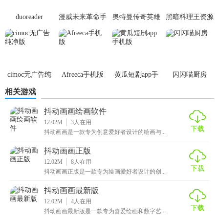
的创作灵感。
duoreader
漫威未来革命手
奥特曼传奇英雄
黑暗料理王资源
【抖动画画绘画中文版亮点】
游
体验服
无限
1. 中文界面：全中文操作界面，无需翻译即可轻松上手。
2. 云端同步：支持作品云备份，方便用户在不同设备间同步
cimoc无广告纯
Afreeca手机版
黄瓜短剧app手
闪闪喵厨房
创作进度。
净版
机版
相关游戏
3. 社区互动：内置作品分享平台，用户可以展示作品、交流
抖动画画绘画软件
心得。
12.02M
3
人在用
下载
4. 学习资源：提供丰富的教程和案例，帮助用户快速提升绘
抖动画画是一款专为创意爱好者设计的绘画与...
画和动画制作技能。
抖动画画正版
12.02M
8
人在用
【抖动画画绘画中文版玩法】
下载
抖动画画正版是一款专为绘画爱好者设计的创...
1. 绘画创作：选择画笔工具，在画布上自由绘制，利用图层
抖动画画最新版
功能进行细节调整。
12.02M
4
人在用
下载
抖动画画最新版是一款专为喜爱绘画和数字艺...