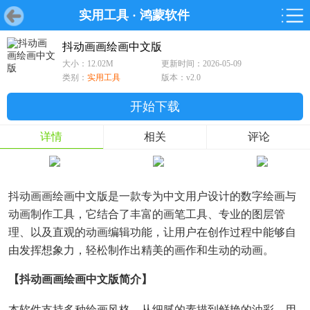
实用工具
·
鸿蒙软件
首页
首页
游戏
软件
游戏
鸿蒙
鸿蒙
软件
专题
鸿蒙游戏
鸿蒙软件
专题
抖动画画绘画中文版
大小：12.02M
更新时间：2026-05-09
游戏
软件
类别：
实用工具
版本：v2.0
开始下载
详情
相关
评论
抖动画画绘画中文版是一款专为中文用户设计的数字绘画与
动画制作工具，它结合了丰富的画笔工具、专业的图层管
理、以及直观的动画编辑功能，让用户在创作过程中能够自
由发挥想象力，轻松制作出精美的画作和生动的动画。
【抖动画画绘画中文版简介】
本软件支持多种绘画风格，从细腻的素描到鲜艳的油彩，用