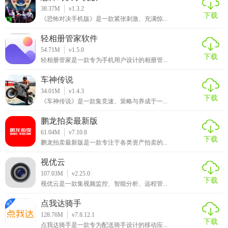
38.37M
v1.3.2
下载
《恐怖对决手机版》是一款紧张刺激、充满惊...
轻相册管家软件
54.71M
v1.5.0
下载
轻相册管家是一款专为手机用户设计的相册管...
车神传说
34.01M
v1.4.3
下载
《车神传说》是一款集竞速、策略与养成于一...
鹏龙拍卖最新版
61.04M
v7.10.8
下载
鹏龙拍卖最新版是一款专注于各类资产拍卖的...
视优云
107.03M
v2.25.0
下载
视优云是一款集视频监控、智能分析、远程管...
点我达骑手
128.76M
v7.8.12.1
下载
点我达骑手是一款专为配送骑手设计的移动应...