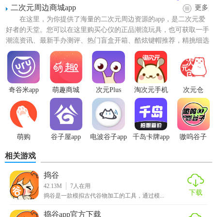
的浏览和管理。
二次元周边商城app
更多
在这里，为你提供了海量的二次元周边资源的app，是二次元爱
2. 应用管理：提供应用列表查看、应用卸载、备份恢复等功
好者的天堂。您可以在这里购买心仪的正品潮流玩具，也可获取一手
能。
潮流资讯、最新手办测评、热门盲盒开箱、酷炫键帽推荐，精挑细选
最值得入手的品质潮玩，...
3. 隐私保护：支持应用隐藏、文件加密等隐私保护功能。
4. 清理优化：提供垃圾清理、内存优化、缓存清理等功能。
奇谷米app
萌趣商城
次元Plus
淘次元手机
次元仓
5. 特色工具：如重复文件检测器、大文件查看器等实用工
版
具。
捣谷安卓版用法
萌购
谷子屋app
电波谷子app
千岛卡牌app
嗷呜谷子
1. 下载与安装：从官方网站或应用商店下载捣谷安卓版安装
相关游戏
包，按照提示进行安装。
捣谷
2. 启动软件：安装完成后，点击图标启动软件，进入主界
42.13M
7
人在用
下载
捣谷是一款模拟古代谷物加工的工具，通过模...
面。
捣谷app官方下载
3. 文件管理：在主界面点击“文件管理”按钮，进入文件浏览界