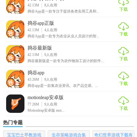
42.13M
8
人在用
面，进行文件操作。
下载
捣谷App是一款专注于提供各类实用工具和...
4. 应用管理：在主界面点击“应用管理”按钮，进入应用列表界
捣谷app正版
面，进行应用卸载、备份等操作。
42.13M
4
人在用
下载
捣谷App是一款专为农业从业人员设计的智...
5. 隐私保护：在主界面点击“隐私保护”按钮，进行应用隐藏、
捣谷最新版
文件加密等操作。
42.13M
9
人在用
下载
6. 清理优化：在主界面点击“清理优化”按钮，进行垃圾清理、
捣谷最新版是一款专为农作物加工设计的软件...
内存优化等操作。
捣谷app
43.26M
9
人在用
捣谷安卓版推荐
下载
捣谷app是一款集农业资讯、农产品交易、...
捣谷安卓版是一款功能全面、操作简便的安卓手机管理工
motionleap安卓版
具，适合各类用户群体使用。无论是需要管理大量文件的商
77.26M
9
人在用
下载
Motionleap安卓版 mot...
务人士，还是需要保护隐私的普通用户，都能从中找到实用
的功能。此外，其特色工具和一键清理功能也使其在众多同
热门专题
类软件中脱颖而出。强烈推荐给需要提升手机使用效率和保
护个人隐私的安卓手机用户。
宝宝巴士早教游戏
生存策略游戏合集
奇幻世界游戏下载有