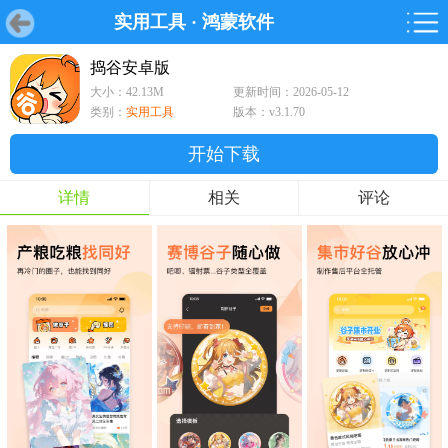
实用工具
·
鸿蒙软件
首页
首页
游戏
软件
游戏
鸿蒙
鸿蒙
软件
专题
鸿蒙游戏
鸿蒙软件
专题
捣谷安卓版
大小：42.13M
更新时间：2026-05-12
游戏
软件
类别：
实用工具
版本：v3.1.70
开始下载
详情
相关
评论