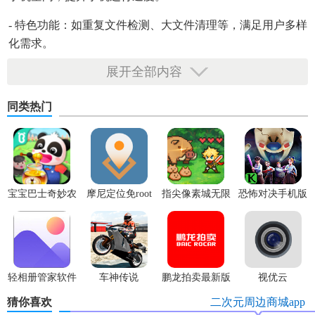
- 特色功能：如重复文件检测、大文件清理等，满足用户多样
化需求。
展开全部内容
捣谷安卓版技巧
同类热门
1. 快速卸载应用：长按应用图标即可进行卸载操作，无需进
入应用管理界面。
2. 一键清理：在软件主界面点击“清理”按钮，即可进行垃圾清
宝宝巴士奇妙农
摩尼定位免root
指尖像素城无限
恐怖对决手机版
理和内存优化。
场最新版
代金券版
3. 批量操作：支持批量移动、复制、删除文件或应用，提高
操作效率。
捣谷安卓版内容
轻相册管家软件
车神传说
鹏龙拍卖最新版
视优云
猜你喜欢
二次元周边商城app
1. 文件管理：支持图片、视频、音频、文档等多种文件类型