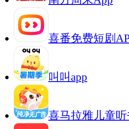
喜番免费短剧AP
叫叫app
喜马拉雅儿童听