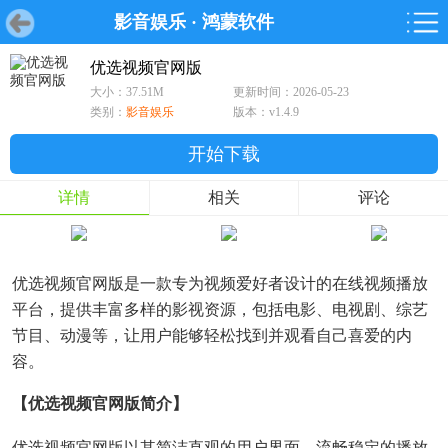
影音娱乐
·
鸿蒙软件
首页
首页
游戏
软件
游戏
鸿蒙
鸿蒙
软件
专题
鸿蒙游戏
鸿蒙软件
专题
优选视频官网版
大小：37.51M
更新时间：2026-05-23
游戏
软件
类别：
影音娱乐
版本：v1.4.9
开始下载
详情
相关
评论
优选视频官网版是一款专为视频爱好者设计的在线视频播放
平台，提供丰富多样的影视资源，包括电影、电视剧、综艺
节目、动漫等，让用户能够轻松找到并观看自己喜爱的内
容。
【优选视频官网版简介】
优选视频官网版以其简洁直观的用户界面、流畅稳定的播放