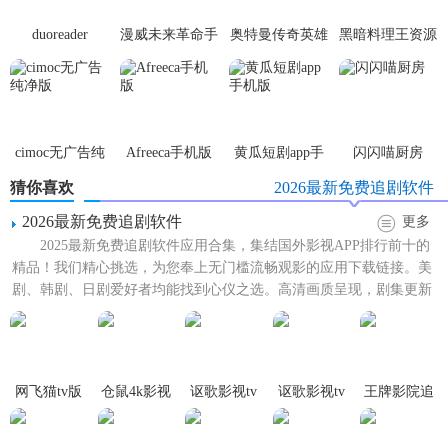
造个性化的观看环境。
duoreader
漫威未来革命手
奥特曼传奇英雄
黑暗料理王资源
【优选视频官网版内容】
游
体验服
无限
1. 最新电影：实时更新国内外最新上映的电影，包括好莱坞
大片、国产佳作等。
cimoc无广告纯
Afreeca手机版
黄瓜短剧app手
闪闪喵厨房
2. 热门电视剧：收录各大卫视及网络平台热播的电视剧，支
净版
机版
猜你喜欢
2026最新免费追剧软件
持追剧功能。
2026最新免费追剧软件
更多
3. 综艺节目：提供各类热门综艺节目，包括娱乐、访谈、旅
2025最新免费追剧软件应用合集，集结国外影视APP排行前十的
游等。
精品！我们精心挑选，为您奉上无门槛流畅观影的应用下载链接。美
剧、韩剧、日剧爱好者均能找到心仪之选。高清画质呈现，剧集更新
4. 动漫新番：及时更新国内外热门动漫，满足动漫爱好者的
神速，更享无广告纯...
需求。
【优选视频官网版优势】
网飞猫tv版
仓鼠4k影视
讴歌影视tv
讴歌影视tv
王牌影院追
1. 无广告干扰：提供无广告的观看环境，让用户能够专注于
免登陆
最新版
版最新版
版
剧app
视频内容本身。