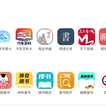
浪书屋小
汽车百科大
阅达书城
阅读记录
天下泉城
阅
说
全
app
app
app
团搜书
神奇搜书
搜书精灵
搜书助手
猫咪搜书
APP