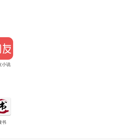
友小说
app
搜书