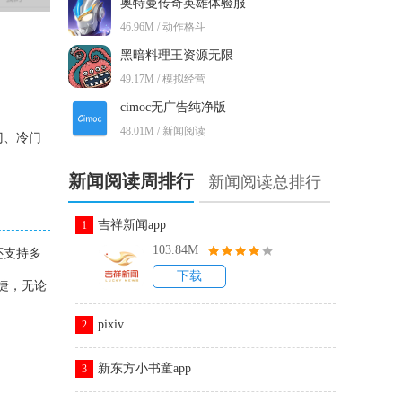
奥特曼传奇英雄体验服
46.96M / 动作格斗
黑暗料理王资源无限
49.17M / 模拟经营
cimoc无广告纯净版
48.01M / 新闻阅读
门、冷门
新闻阅读周排行
新闻阅读总排行
吉祥新闻app
1
103.84M
还支持多
下载
捷，无论
pixiv
2
新东方小书童app
3