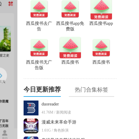
西瓜搜书去广
西瓜搜书app免
西瓜搜书app
告
费版
西瓜搜书无广
西瓜搜书
西瓜搜书
告版
今日更新推荐
热门合集标签
duoreader
41.76M / 新闻阅读
漫威未来革命手游
1.61G / 角色扮演