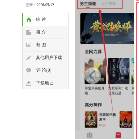
更新：
2026-05-12
综 述
简 介
截 图
其他用户下载
评 论(0)
下载地址