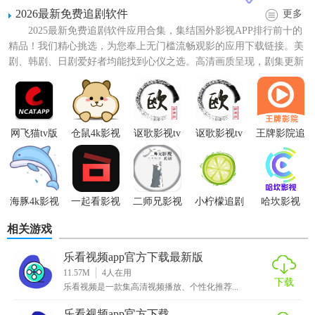
2026最新免费追剧软件
更多
【乐看视频app官方最新版亮点】
2025最新免费追剧软件应用合集，集结国外影视APP排行前十的
精品！我们精心挑选，为您奉上无门槛流畅观影的应用下载链接。美
1. 个性化主页：用户可以根据自己的喜好设置主页背景，打
剧、韩剧、日剧爱好者均能找到心仪之选。高清画质呈现，剧集更新
神速，更享无广告纯...
造个性化的观影环境。
2. 多屏互动：支持手机、平板、电视等多屏互动，实现跨设
备观看。
网飞猫tv版
仓鼠4k影视
讴歌影视tv
讴歌影视tv
王牌影院追
免登陆
最新版
版最新版
版
剧app
3. 互动社区：内置影迷社区，用户可以分享观影感受，交流
影视资讯。
【乐看视频app官方最新版用法】
海豚4k影视
一起看影视
二师兄影视
小柠檬追剧
哈坎影视
最新版
大全免费版
官方免费下
相关游戏
载最新版本
1. 下载安装：在官方网站或应用商店下载乐看视频app并安
装。
乐看视频app官方下载最新版
11.57M
4
人在用
2. 注册登录：通过手机号或第三方账号注册并登录。
下载
乐看视频是一款集高清视频播放、个性化推荐...
3. 搜索影片：在搜索框中输入关键词，快速找到想要观看的
乐看视频app官方下载