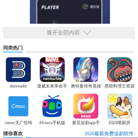
展开全部内容
【乐看视频app官方最新版特色】
1. 高清画质：支持高清、超清视频播放，让观影更加清晰流
同类热门
畅。
2. 智能推荐：根据用户的观看历史和偏好，智能推荐相似或
相关的影视内容。
duoreader
漫威未来革命手
奥特曼传奇英雄
黑暗料理王资源
3. 丰富资源：涵盖国内外热门电影、电视剧、综艺节目等，
游
体验服
无限
满足用户多样化的观影需求。
4. 离线下载：支持视频离线下载，随时随地观看，无需担心
流量问题。
cimoc无广告纯
Afreeca手机版
黄瓜短剧app手
闪闪喵厨房
5. 更新迅速：及时同步各大视频平台更新，让用户第一时间
净版
机版
猜你喜欢
2026最新免费追剧软件
观看最新内容。