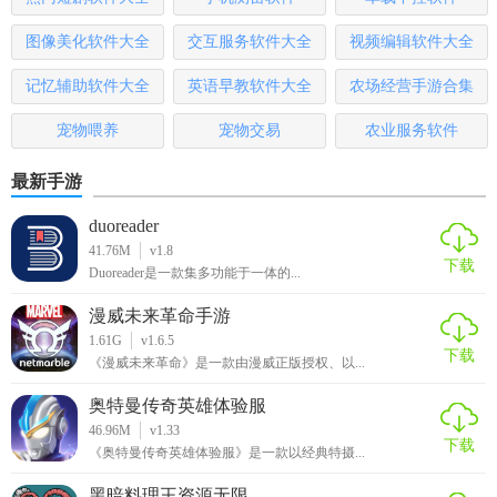
图像美化软件大全
交互服务软件大全
视频编辑软件大全
记忆辅助软件大全
英语早教软件大全
农场经营手游合集
宠物喂养
宠物交易
农业服务软件
最新手游
duoreader
41.76M
v1.8
下载
Duoreader是一款集多功能于一体的...
漫威未来革命手游
1.61G
v1.6.5
下载
《漫威未来革命》是一款由漫威正版授权、以...
奥特曼传奇英雄体验服
46.96M
v1.33
下载
《奥特曼传奇英雄体验服》是一款以经典特摄...
黑暗料理王资源无限