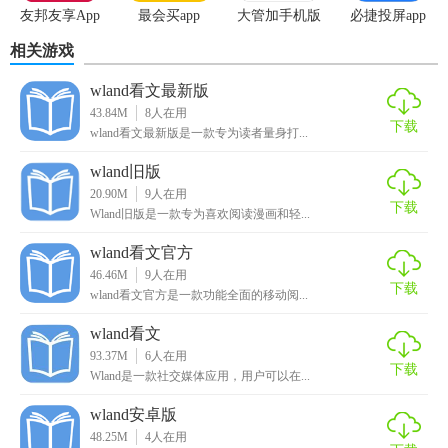
友邦友享App
最会买app
大管加手机版
必捷投屏app
相关游戏
wland看文最新版
43.84M
8
人在用
下载
wland看文最新版是一款专为读者量身打...
wland旧版
20.90M
9
人在用
下载
Wland旧版是一款专为喜欢阅读漫画和轻...
wland看文官方
46.46M
9
人在用
下载
wland看文官方是一款功能全面的移动阅...
wland看文
93.37M
6
人在用
下载
Wland是一款社交媒体应用，用户可以在...
wland安卓版
48.25M
4
人在用