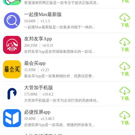
下载
青漫漫画官网正版是一款专注于提供正版高清...
一起搜Max最新版
10.04M
v1.1.3
下载
一起搜Max最新版是一款集多功能于一体的...
友邦友享App
204.35M
v6.9.31
下载
友邦友享App是友邦保险集团推出的一款综...
最会买app
31.83M
v3.23
下载
最会买App是一款集购物比价、优惠信息整...
大管加手机版
175.80M
v10.8.2
下载
大管加手机版是一款专为企业打造的高效移动...
必捷投屏app
10.49M
v2.3.48.5
下载
必捷投屏App是一款高效、便捷的跨设备无...