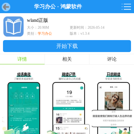
学习办公
·
鸿蒙软件
首页
首页
游戏
软件
游戏
鸿蒙
鸿蒙
软件
专题
鸿蒙游戏
鸿蒙软件
专题
wland正版
大小：20.90M
更新时间：2026-05-14
游戏
软件
类别：
学习办公
版本：v1.3.4
开始下载
详情
相关
评论