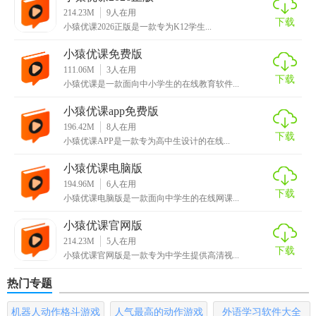
【小猿优课正版免费版内容】
214.23M
9
人在用
下载
小猿优课2026正版是一款专为K12学生...
1. 视频资源：涵盖小学、初中、高中各年级的学科知识，由
小猿优课免费版
专业老师录制。
111.06M
3
人在用
下载
2. 题库资源：包含海量练习题，支持按章节、难度筛选，并
小猿优课是一款面向中小学生的在线教育软件...
提供答案解析。
小猿优课app免费版
196.42M
8
人在用
3. 直播课程：每周定期更新，涵盖多个学科和年级，学生可
下载
小猿优课APP是一款专为高中生设计的在线...
根据兴趣选择参加。
小猿优课电脑版
4. 学习报告：定期生成学习报告，展示学习进度、成绩变化
194.96M
6
人在用
下载
等，帮助学生了解学习效果。
小猿优课电脑版是一款面向中学生的在线网课...
小猿优课官网版
【小猿优课正版免费版优势】
214.23M
5
人在用
下载
小猿优课官网版是一款专为中学生提供高清视...
1. 免费使用：提供大量免费的学习资源，无需额外付费即可
享受高质量的教育服务。
热门专题
2. 内容丰富：涵盖多个学科和年级，满足不同学生的学习需
机器人动作格斗游戏
人气最高的动作游戏
外语学习软件大全