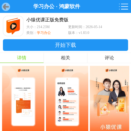
学习办公
·
鸿蒙软件
首页
首页
游戏
软件
游戏
鸿蒙
鸿蒙
软件
专题
鸿蒙游戏
鸿蒙软件
专题
小猿优课正版免费版
大小：214.23M
更新时间：2026-05-14
游戏
软件
类别：
学习办公
版本：v1.83.0
开始下载
详情
相关
评论