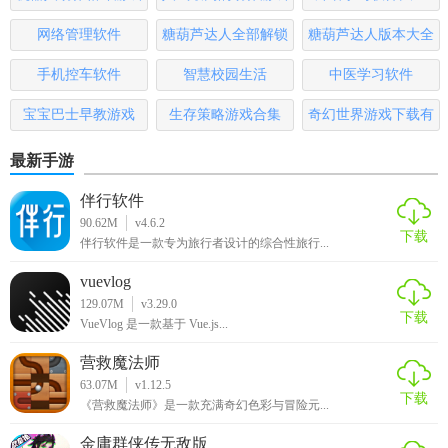
求。
大全
排行榜
网络管理软件
糖葫芦达人全部解锁
糖葫芦达人版本大全
3. 互动性强：支持在线提问、评论互动等功能，增强学习趣
版
手机控车软件
智慧校园生活
中医学习软件
味性和互动性。
宝宝巴士早教游戏
生存策略游戏合集
奇幻世界游戏下载有
4. 个性化推荐：根据学生的学习情况提供个性化学习方案，
提高学习效率。
哪些
最新手游
【小猿优课正版免费版推荐】
伴行软件
90.62M
v4.6.2
如果你正在寻找一款能够帮助孩子提升学习成绩、提供丰富
下载
伴行软件是一款专为旅行者设计的综合性旅行...
学习资源的软件，那么小猿优课正版免费版绝对是一个值得
vuevlog
推荐的选择。它不仅能够提供高质量的学习资源，还能帮助
129.07M
v3.29.0
学生制定个性化的学习计划，让学习变得更加高效和有趣。
下载
VueVlog 是一款基于 Vue.js...
营救魔法师
63.07M
v1.12.5
下载
《营救魔法师》是一款充满奇幻色彩与冒险元...
金庸群侠传无敌版