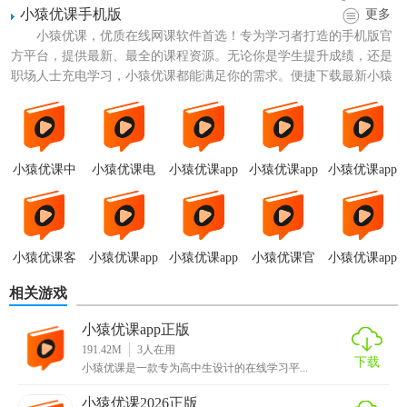
小猿优课手机版
更多
小猿优课，优质在线网课软件首选！专为学习者打造的手机版官
方平台，提供最新、最全的课程资源。无论你是学生提升成绩，还是
职场人士充电学习，小猿优课都能满足你的需求。便捷下载最新小猿
优课app，随时随地开启...
【小猿优课正版免费版功能】
小猿优课中
小猿优课电
小猿优课app
小猿优课app
小猿优课app
1. 视频讲解：提供各科目的视频讲解，包括数学、英语、物
小学网课app
脑版
安装
正版
免费版
理、化学等，帮助学生深入理解知识点。
2. 练习题库：包含大量练习题，覆盖各个年级和科目，支持
在线练习和离线下载，方便随时随地进行学习。
小猿优课客
小猿优课app
小猿优课app
小猿优课官
小猿优课app
户端
安卓版
最新版
网app
手机版
3. 名师直播课：定期邀请名师进行直播授课，与学生互动解
相关游戏
答疑问，提高学习效果。
小猿优课app正版
191.42M
3
人在用
4. 个性化学习方案：根据学生的学习情况和目标，提供个性
下载
小猿优课是一款专为高中生设计的在线学习平...
化的学习路径和推荐，帮助提升学习效率。
小猿优课2026正版