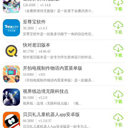
126.43M
v1.14.8
下载
《金庸群侠传无敌版》是一款基于金庸武侠小...
至尊宝软件
30.28M
v1.4.3
下载
至尊宝软件是一款集多功能于一体的综合性应...
快对老旧版本
80.17M
v4.66.42
下载
快对老旧版本是一款专为学生群体设计的作业...
开拍电视制作物语内置菜单版
10.84M
v101
下载
《开拍电视制作物语内置菜单版》是一款极具...
视界线边境无限科技点
80.16M
v3.2.0
下载
视界线：边境（无限科技点版） 《视...
贝贝礼儿童机器人app安卓版
66.58M
v1.3.0.37
下载
贝贝礼儿童机器人App安卓版是一款专为儿...