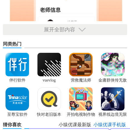
展开全部内容
同类热门
伴行软件
vuevlog
营救魔法师
金庸群侠传无敌
版
至尊宝软件
快对老旧版本
开拍电视制作物
视界线边境无限
语内置菜单版
科技点
猜你喜欢
小猿优课最新版
小猿优课手机版