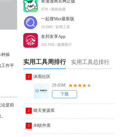
青漫漫画官网正版
47M / 漫画动漫
一起搜Max最新版
10.04M / 实用工具
友邦友享App
204.35M / 健康医疗
各种操
实用工具周排行
实用工具总排行
的工作平
沐雨社区
1
29.83M
下载
无论是前
晴天资源库
2
效。
JH软件库
3