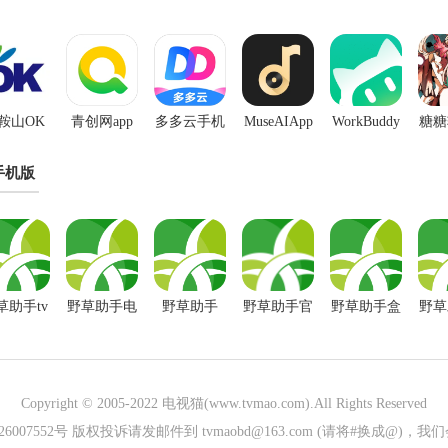
鞍山OK
青创网app
多多云手机
MuseAIApp
WorkBuddy
糖糖
坛App
app
移动端
最
手机版
草助手tv
野草助手电
野草助手
野草助手官
野草助手盒
野草
版
视版
方软件下载
子版
安装
Copyright © 2005-2022
电视猫(www.tvmao.com)
.All Rights Reserved
026007552号 版权投诉请发邮件到 tvmaobd@163.com (请将#换成@)，