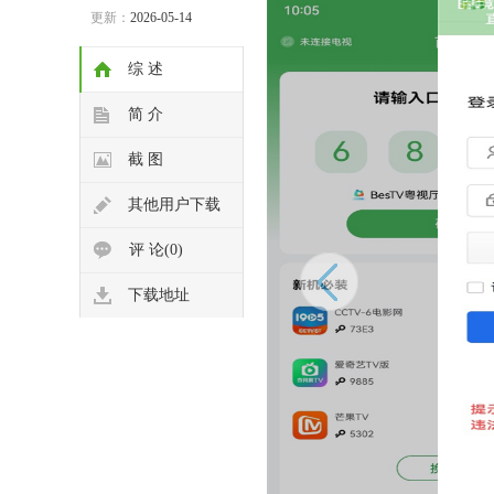
更新：
2026-05-14
综 述
简 介
截 图
其他用户下载
评 论(0)
下载地址