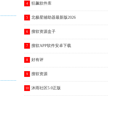
狂飙软件库
4
北极星辅助器最新版2026
5
搜软资源盒子
6
搜软APP软件安卓下载
7
好有评
8
搜软资源
9
沐雨社区5.0正版
10