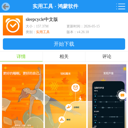
实用工具
·
鸿蒙软件
首页
首页
游戏
软件
游戏
鸿蒙
鸿蒙
软件
专题
鸿蒙游戏
鸿蒙软件
专题
sleepcycle中文版
大小：157.37M
更新时间：2026-05-15
游戏
软件
类别：
实用工具
版本：v4.26.18
开始下载
详情
相关
评论