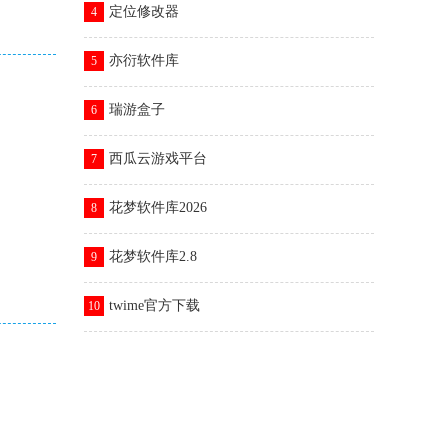
定位修改器
4
亦衍软件库
5
瑞游盒子
6
西瓜云游戏平台
7
花梦软件库2026
8
花梦软件库2.8
9
twime官方下载
10