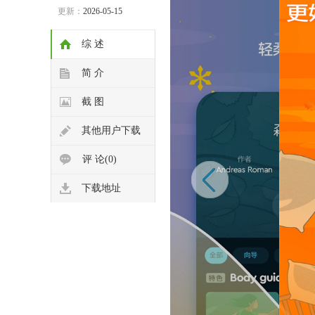
更新：
2026-05-15
综 述
简 介
截 图
其他用户下载
评 论(0)
下载地址