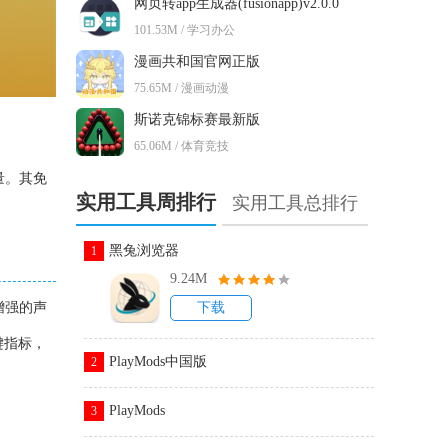
网页转app生成器(fusionapp)v2.0.0
101.53M / 学习办公
漫画共和国官网正版
75.65M / 漫画动漫
斯诺克锦标赛最新版
65.06M / 体育竞技
量。其免
实用工具周排行
实用工具总排行
黑兔浏览器
1
9.24M
增强的声
下载
键指标，
PlayMods中国版
2
PlayMods
3