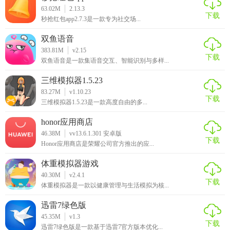
63.02M
2.13.3
下载
秒抢红包app2.7.3是一款专为社交场...
双鱼语音
383.81M
v2.15
下载
双鱼语音是一款集语音交互、智能识别与多样...
三维模拟器1.5.23
83.27M
v1.10.23
下载
三维模拟器1.5.23是一款高度自由的多...
honor应用商店
46.38M
vv13.6.1.301 安卓版
下载
Honor应用商店是荣耀公司官方推出的应...
体重模拟器游戏
40.30M
v2.4.1
下载
体重模拟器是一款以健康管理与生活模拟为核...
迅雷7绿色版
45.35M
v1.3
下载
迅雷7绿色版是一款基于迅雷7官方版本优化...