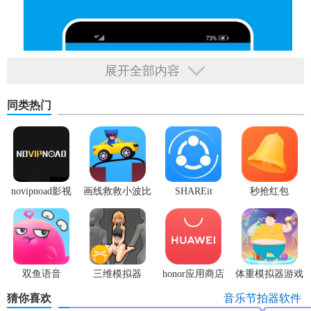
展开全部内容
同类热门
novipnoad影视
画线救救小波比
SHAREit
秒抢红包
平台手机版
最新版
app2.7.3
双鱼语音
三维模拟器
honor应用商店
体重模拟器游戏
1.5.23
猜你喜欢
音乐节拍器软件