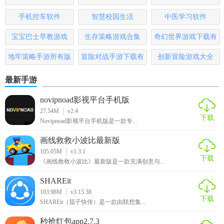
5. 使用录音功能记录练习过程，随时回放检查。
版
手机控车软件
智慧校园生活
中医学习软件
【乐器节拍器免费下载测评】
宝宝巴士早教游戏
生存策略游戏合集
奇幻世界游戏下载有
乐器节拍器以其简洁高效的设计、丰富的功能和完全免费的
哪些
地牢策略手游所有版
冒险对战手游下载有
创新冒险游戏大全
特点，赢得了广大音乐爱好者的好评。无论是初学者还是进
本
哪些
阶玩家，都能从中受益，有效提升演奏时的节奏感控制。其
最新手游
无广告打扰的使用体验也让人倍感舒适，是乐器练习过程中
novipnoad影视平台手机版
不可或缺的好帮手。
27.54M
v2.4
下载
Novipnoad影视平台手机版是一款专...
画线救救小波比最新版
105.05M
v1.3.1
下载
《画线救救小波比》最新版是一款充满创意与...
SHAREit
103.98M
v3.15.38
下载
SHAREit（茄子快传）是一款由联想集...
秒抢红包app2.7.3