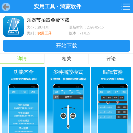
实用工具
·
鸿蒙软件
首页
首页
游戏
软件
游戏
鸿蒙
鸿蒙
软件
专题
鸿蒙游戏
鸿蒙软件
专题
乐器节拍器免费下载
大小：29.41M
更新时间：2026-05-15
游戏
软件
类别：
实用工具
版本：v1.0.27
开始下载
详情
相关
评论