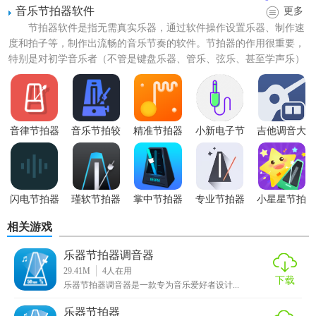
音乐节拍器软件
更多
节拍器软件是指无需真实乐器，通过软件操作设置乐器、制作速
度和拍子等，制作出流畅的音乐节奏的软件。节拍器的作用很重要，
特别是对初学音乐者（不管是键盘乐器、管乐、弦乐、甚至学声乐）
尤其重要。目前常见的节拍...
【乐器节拍器免费下载功能】
1. 节拍控制：提供从极慢到极快的多种节拍速度调节，满足
音律节拍器
音乐节拍较
精准节拍器
小新电子节
吉他调音大
音器
拍器
师
各种练习需求。
2. 多种音色选择：内置多种乐器声音作为节拍提示，如鼓、
铃、金属声等，增加练习趣味性。
闪电节拍器
瑾软节拍器
掌中节拍器
专业节拍器
小星星节拍
pro
器
3. 节奏模式：支持多种节奏模式切换，如4/4拍、3/4拍等，适
相关游戏
应不同音乐风格。
乐器节拍器调音器
29.41M
4
人在用
4. 录音功能：可录制练习过程，便于自我检查及后续复习。
下载
乐器节拍器调音器是一款专为音乐爱好者设计...
5. 界面自定义：允许用户调整界面主题、字体大小等，提升
乐器节拍器