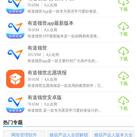
正错误。
70.65M
6
人在用
下载
有道领世App是一款专为英语学习爱好者设...
【有道领世正版内容】
有道领世app最新版本
70.65M
8
人在用
1. 基础课程：包括词汇、语法、发音等基础知识。
下载
有道领世APP最新版本是一款由网易有道推...
2. 进阶课程：涉及口语、写作、阅读等高级技能。
有道领世
105.35M
4
人在用
3. 实战演练：提供模拟对话、写作练习等实践机会。
下载
有道领世app是一款主要针对广大高中生的...
【有道领世正版优势】
有道领世志愿填报
59.61M
4
人在用
1. 专业团队：由经验丰富的英语教师团队开发，确保课程质
下载
有道领世志愿填报是一款实用的教育软件，它...
量。
有道领世安卓版
2. 灵活学习：支持手机、平板、电脑等多种设备，随时随地
70.65M
9
人在用
下载
有道领世 是一款专为英语学习爱好者设计的...
学习。
热门专题
3. 社区支持：构建积极的学习氛围，鼓励用户相互帮助和激
励。
网络管理软件
糖葫芦达人全部解锁
糖葫芦达人版本大全