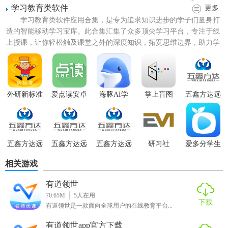
学习教育类软件
更多
学习教育类软件应用合集，是专为追求知识进步的学子们量身打
造的智能移动学习宝库。此合集汇集了众多顶尖学习平台，专注于线
上授课，让你轻松触及课堂之外的深度知识，拓宽思维边界，助力学
业稳步提升。无论是小学生...
外研新标准
爱点读安卓
海豚AI学
掌上盲图
五鑫方达远
【有道领世正版特色】
版
程教育
1. 个性化学习：根据用户的学习进度和水平，智能推荐适合
的学习内容。
五鑫方达远
五鑫方达远
五鑫方达远
研习社
爱多分学生
程教育官网
程教育软件
程教育官方
端
2. 丰富资源：涵盖各类英语学习资料，包括词汇、语法、口
相关游戏
版
语、听力等。
有道领世
3. 互动社区：用户可以加入学习群组，与其他学习者交流心
70.65M
5
人在用
得，共同进步。
下载
有道领世是一款面向全球用户的在线教育平台...
4. 实时反馈：在学习过程中提供即时反馈，帮助用户及时纠
有道领世app官方下载