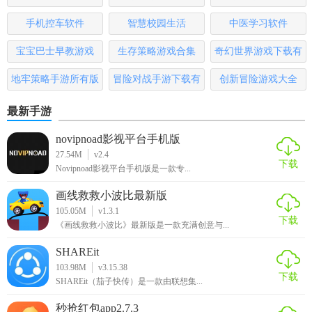
【有道领世正版测评】
版
手机控车软件
智慧校园生活
中医学习软件
有道领世正版凭借其丰富的资源、个性化的学习路径以及强
宝宝巴士早教游戏
生存策略游戏合集
奇幻世界游戏下载有
大的社区支持，在英语学习类应用中表现出色。用户普遍反
哪些
地牢策略手游所有版
冒险对战手游下载有
创新冒险游戏大全
映，该软件有效提升了他们的英语能力，特别是在口语和写
本
哪些
作方面。此外，软件的界面简洁明了，操作流畅，即使是初
最新手游
学者也能迅速上手。总体而言，有道领世正版是一款值得推
荐的英语学习软件。
novipnoad影视平台手机版
27.54M
v2.4
下载
Novipnoad影视平台手机版是一款专...
画线救救小波比最新版
105.05M
v1.3.1
下载
《画线救救小波比》最新版是一款充满创意与...
SHAREit
103.98M
v3.15.38
下载
SHAREit（茄子快传）是一款由联想集...
秒抢红包app2.7.3