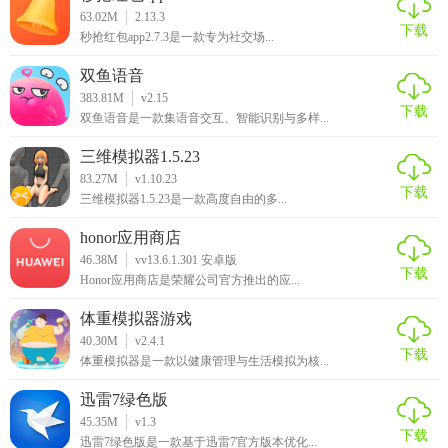
63.02M
2.13.3
下载
秒抢红包app2.7.3是一款专为社交场...
双鱼语音
383.81M
v2.15
下载
双鱼语音是一款集语音交互、智能识别与多样...
三维模拟器1.5.23
83.27M
v1.10.23
下载
三维模拟器1.5.23是一款高度自由的多...
honor应用商店
46.38M
vv13.6.1.301 安卓版
下载
Honor应用商店是荣耀公司官方推出的应...
体重模拟器游戏
40.30M
v2.4.1
下载
体重模拟器是一款以健康管理与生活模拟为核...
迅雷7绿色版
45.35M
v1.3
下载
迅雷7绿色版是一款基于迅雷7官方版本优化...