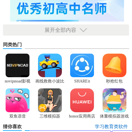
展开全部内容
同类热门
novipnoad影视
画线救救小波比
SHAREit
秒抢红包
平台手机版
最新版
app2.7.3
双鱼语音
三维模拟器
honor应用商店
体重模拟器游戏
1.5.23
猜你喜欢
学习教育类软件