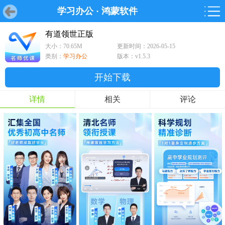
学习办公
·
鸿蒙软件
首页
首页
游戏
软件
游戏
鸿蒙
鸿蒙
软件
专题
鸿蒙游戏
鸿蒙软件
专题
有道领世正版
大小：70.65M
更新时间：2026-05-15
游戏
软件
类别：
学习办公
版本：v1.5.3
开始下载
详情
相关
评论