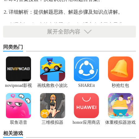
2. 详细解析：提供解题思路、解题步骤及知识点讲解。
3. 多语言识别：支持中英题目识别，适应全球用户需求。
展开全部内容
4. 错题整理：自动收集错题，支持复习回顾。
同类热门
5. 题目收藏：用户可收藏难题或感兴趣的题目，方便后续查
看。
6. 历史记录：保存搜索历史，便于追踪学习进度。
【拍照搜题官网版亮点】
novipnoad影视
画线救救小波比
SHAREit
秒抢红包
平台手机版
最新版
app2.7.3
1. 高效准确：采用先进图像识别技术，识别速度快，准确率
高。
2. 广泛覆盖：涵盖各学科各类题目，满足不同年龄段学习需
双鱼语音
三维模拟器
honor应用商店
体重模拟器游戏
求。
1.5.23
相关游戏