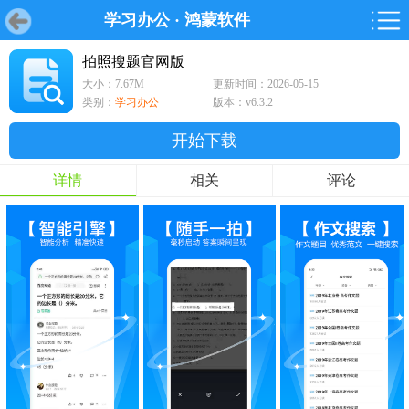
学习办公
·
鸿蒙软件
首页
首页
游戏
软件
游戏
鸿蒙
鸿蒙
软件
专题
鸿蒙游戏
鸿蒙软件
专题
拍照搜题官网版
大小：7.67M
更新时间：2026-05-15
游戏
软件
类别：
学习办公
版本：v6.3.2
开始下载
详情
相关
评论