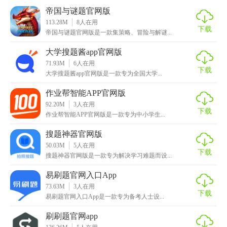
3. 个性化推荐：根据用户搜索习惯，智能推荐相关学习资
帝国与谜题官网版
源。
113.28M
8
人在用
下载
帝国与谜题官网版是一款集策略、冒险与解谜...
4. 离线模式：支持无网络环境下使用部分功能，减少学习中
断。
大学搜题酱app官网版
71.93M
6
人在用
【拍照搜题官网版玩法】
下载
大学搜题酱app官网版是一款专为全国大学...
1. 拍照搜题：直接拍摄或上传题目图片，软件自动识别并显
作业帮智能APP官网版
示答案及解析。
92.20M
3
人在用
下载
作业帮智能APP官网版是一款专为中小学生...
2. 题目分类：用户可根据需要选择数学、物理、化学等科目
搜题神器官网版
进行搜索。
50.03M
5
人在用
下载
搜题神器官网版是一款专为解决学习难题而设...
3. 错题本：自动记录错题，支持按章节、难度筛选复习。
易刷题官网入口App
【拍照搜题官网版测评】
73.63M
3
人在用
下载
易刷题官网入口App是一款专为备考人士设...
拍照搜题官网版以其强大的题库资源、便捷的操作方式以及
丰富的功能设置，成为了众多学生及自学者信赖的学习工
刷刷题官网app