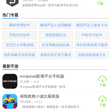
136.26M
5
人在用
具。其高效的识别能力、详尽的解析内容以及个性化的学习
下载
刷刷题官网App是一款专为备考学生设计的...
辅助功能，极大地提升了学习效率，尤其适合需要快速查找
答案、解决学习难题的用户群体。此外，软件的持续更新和
热门专题
完善，确保它能够紧跟教育领域的最新发展，为用户提供更
网络管理软件
糖葫芦达人全部解锁
糖葫芦达人版本大全
加精准、全面的服务。
版
手机控车软件
智慧校园生活
中医学习软件
宝宝巴士早教游戏
生存策略游戏合集
奇幻世界游戏下载有
哪些
地牢策略手游所有版
冒险对战手游下载有
创新冒险游戏大全
本
哪些
最新手游
novipnoad影视平台手机版
27.54M
v2.4
下载
Novipnoad影视平台手机版是一款专...
画线救救小波比最新版
105.05M
v1.3.1
下载
《画线救救小波比》最新版是一款充满创意与...