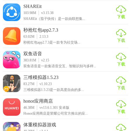
SHAREit
103.98M
v3.15.38
下载
SHAREit（茄子快传）是一款由联想集...
秒抢红包app2.7.3
63.02M
2.13.3
下载
秒抢红包app2.7.3是一款专为社交场...
双鱼语音
383.81M
v2.15
下载
双鱼语音是一款集语音交互、智能识别与多样...
三维模拟器1.5.23
83.27M
v1.10.23
下载
三维模拟器1.5.23是一款高度自由的多...
honor应用商店
46.38M
vv13.6.1.301 安卓版
下载
Honor应用商店是荣耀公司官方推出的应...
体重模拟器游戏