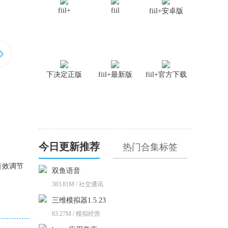
fiil+
fiil
fiil+安卓版
下决定正版
fiil+最新版
fiil+官方下载
今日更新推荐
热门合集标签
音效调节
双鱼语音
383.81M / 社交通讯
三维模拟器1.5.23
83.27M / 模拟经营