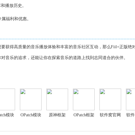
乐库和播放历史。
专属福利和优惠。
要获得高质量的音乐播放体验和丰富的音乐社区互动，那么Fiil+正版绝
你对音乐的追求，还能让你在探索音乐的道路上找到志同道合的伙伴。
atch模块
OPatch模块
原神框架
OPatch框架
软件窝官网
软件
仓库
OPatch
3.0
版