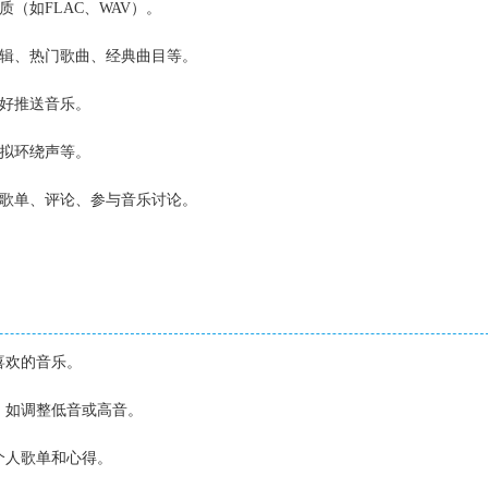
质（如FLAC、WAV）。
专辑、热门歌曲、经典曲目等。
喜好推送音乐。
虚拟环绕声等。
享歌单、评论、参与音乐讨论。
喜欢的音乐。
验，如调整低音或高音。
个人歌单和心得。