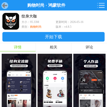
购物时尚
·
鸿蒙软件
首页
首页
游戏
软件
游戏
鸿蒙
鸿蒙
软件
专题
鸿蒙游戏
鸿蒙软件
专题
纹身大咖
大小：95.33M
更新时间：2026-05-16
游戏
软件
类别：
购物时尚
版本：v4.8.5
开始下载
详情
相关
评论