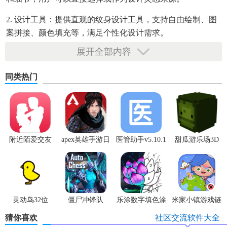
2. 设计工具：提供直观的纹身设计工具，支持自由绘制、图
案拼接、颜色填充等，满足个性化设计需求。
展开全部内容
3. 风格选择：涵盖传统、现代、黑白灰、彩色等多种纹身风
格，用户可根据个人偏好选择合适的设计方向。
同类热门
4. 尺寸调整：根据身体部位（如手臂、背部、腿部等）自动
调整图案大小，确保设计效果贴合实际。
5. 社区交流：内置纹身爱好者社区，用户可上传作品、分享
经验、讨论技巧，与其他用户互动。
附近陌爱交友
apex英雄手游日
医管助手v5.10.1
甜瓜游乐场3D
服
版模组
【纹身大咖内容】
1. 高清图案素材：提供高分辨率的纹身图案图片，保证设计
质量。
灵动鸟32位
僵尸冲锋队
乐涂数字填色涂
米家小镇游戏链
2. 专业知识库：包含纹身历史、技巧教程、护理指南等内
色
接
猜你喜欢
社区交流软件大全
容，提升用户对纹身的全面了解。