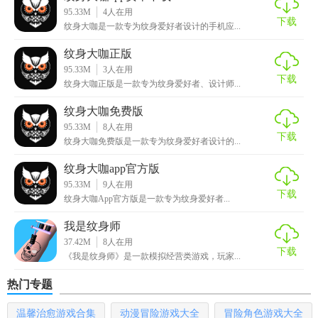
纹身大咖凭借其全面的功能和丰富的资源，成为纹身爱好者
95.33M
4
人在用
下载
纹身大咖是一款专为纹身爱好者设计的手机应...
不可或缺的设计工具。它不仅简化了纹身设计的复杂性，还
通过社区平台促进了用户间的交流与学习，让每位用户都能
纹身大咖正版
在这里找到属于自己的独特纹身风格。无论是初学者还是资
95.33M
3
人在用
下载
深设计师，都能在此获得创作乐趣和灵感启发。
纹身大咖正版是一款专为纹身爱好者、设计师...
纹身大咖免费版
95.33M
8
人在用
下载
纹身大咖免费版是一款专为纹身爱好者设计的...
纹身大咖app官方版
95.33M
9
人在用
下载
纹身大咖App官方版是一款专为纹身爱好者...
我是纹身师
37.42M
8
人在用
下载
《我是纹身师》是一款模拟经营类游戏，玩家...
热门专题
温馨治愈游戏合集
动漫冒险游戏大全
冒险角色游戏大全