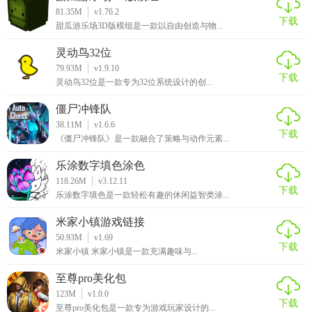
81.35M
v1.76.2
下载
甜瓜游乐场3D版模组是一款以自由创造与物...
灵动鸟32位
79.93M
v1.9.10
下载
灵动鸟32位是一款专为32位系统设计的创...
僵尸冲锋队
38.11M
v1.6.6
下载
《僵尸冲锋队》是一款融合了策略与动作元素...
乐涂数字填色涂色
118.26M
v3.12.11
下载
乐涂数字填色是一款轻松有趣的休闲益智类涂...
米家小镇游戏链接
50.93M
v1.69
下载
米家小镇 米家小镇是一款充满趣味与...
至尊pro美化包
123M
v1.0.0
下载
至尊pro美化包是一款专为游戏玩家设计的...