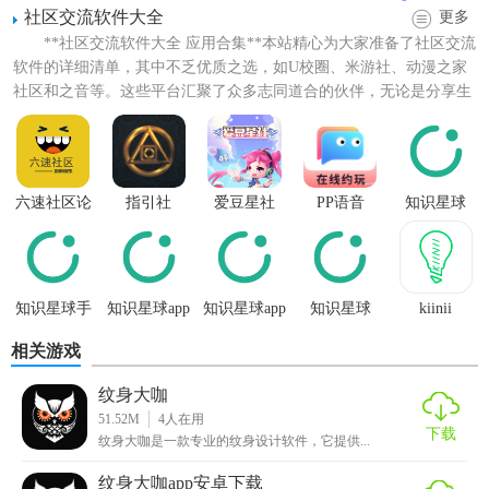
社区交流软件大全
更多
3. 用户创作作品：展示用户上传的纹身作品，激发更多创作
**社区交流软件大全 应用合集**本站精心为大家准备了社区交流
软件的详细清单，其中不乏优质之选，如U校圈、米游社、动漫之家
灵感。
社区和之音等。这些平台汇聚了众多志同道合的伙伴，无论是分享生
【纹身大咖用法】
活点滴、交流游戏心...
1. 注册登录：用户需先注册账号并登录，以便保存设计进度
和参与社区互动。
六速社区论
指引社
爱豆星社
PP语音
知识星球
坛软件
2. 探索图案库：浏览或搜索喜欢的图案，选择作为设计基础
或灵感。
3. 创建设计：利用设计工具进行创作，调整图案大小、位
知识星球手
知识星球app
知识星球app
知识星球
kiinii
机端
手机版
官方下载
2026最新版
置、颜色等。
相关游戏
本
4. 保存分享：完成设计后保存作品，可分享至社交平台或社
纹身大咖
区内展示。
51.52M
4
人在用
下载
纹身大咖是一款专业的纹身设计软件，它提供...
【纹身大咖点评】
纹身大咖app安卓下载