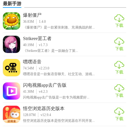
最新手游
爆射僵尸
36.83M
1.4.0
下载
《爆射僵尸》是一款紧张刺激、充满挑战的射...
Strikeee罢工者
40.19M
v1.7.3
下载
《Strikeee罢工者》是一款融合了策...
嘿嘿语音
74.54M
v2.23.0
下载
嘿嘿语音是一款集语音聊天、社交互动、游戏...
闪电视频app去广告版
41.30M
v4.2.3
下载
闪电视频app去广告版是一款专为视频爱好...
悟空浏览器历史版本
128.07M
v12.9.4
下载
悟空浏览器历史版本是悟空浏览器在不同开发...