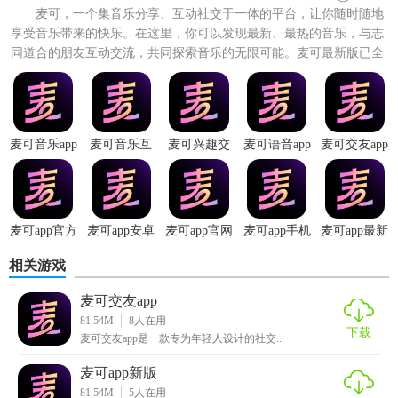
麦可，一个集音乐分享、互动社交于一体的平台，让你随时随地
享受音乐带来的快乐。在这里，你可以发现最新、最热的音乐，与志
同道合的朋友互动交流，共同探索音乐的无限可能。麦可最新版已全
面升级，功能更强大，体验...
麦可音乐app
麦可音乐互
麦可兴趣交
麦可语音app
麦可交友app
动app
友app
麦可app官方
麦可app安卓
麦可app官网
麦可app手机
麦可app最新
正版
版
版
版
版
相关游戏
麦可交友app
81.54M
8
人在用
下载
麦可交友app是一款专为年轻人设计的社交...
麦可app新版
81.54M
5
人在用