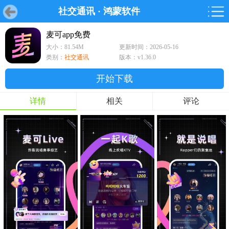
社交通讯
·
鸿蒙软件
首页
首页
游戏
软件
游戏
鸿蒙
鸿蒙
软件
专题
鸿蒙游戏
鸿蒙软件
专题
麦可app免费
大小：81.54M
更新时间：2026-05-16
游戏
软件
类别：
社交通讯
版本：v1.36.0
开始下载
详情
相关
评论