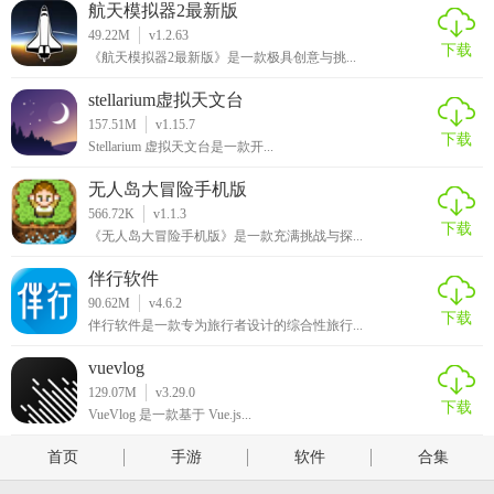
航天模拟器2最新版
49.22M
v1.2.63
下载
《航天模拟器2最新版》是一款极具创意与挑...
stellarium虚拟天文台
157.51M
v1.15.7
下载
Stellarium 虚拟天文台是一款开...
无人岛大冒险手机版
566.72K
v1.1.3
下载
《无人岛大冒险手机版》是一款充满挑战与探...
伴行软件
90.62M
v4.6.2
下载
伴行软件是一款专为旅行者设计的综合性旅行...
vuevlog
129.07M
v3.29.0
下载
VueVlog 是一款基于 Vue.js...
首页
手游
软件
合集