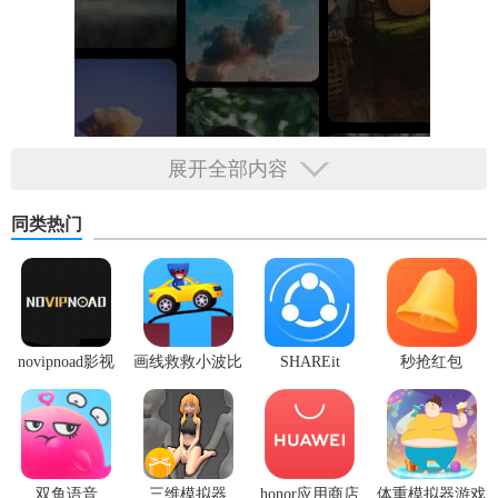
展开全部内容
同类热门
novipnoad影视
画线救救小波比
SHAREit
秒抢红包
平台手机版
最新版
app2.7.3
双鱼语音
三维模拟器
honor应用商店
体重模拟器游戏