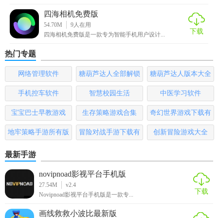
的作品。
四海相机免费版
5. 编辑工具：利用内置的编辑工具进行精细化调整，如调整
54.70M
9
人在用
下载
四海相机免费版是一款专为智能手机用户设计...
色温、饱和度等。
热门专题
四海相机app官方下载亮点
网络管理软件
糖葫芦达人全部解锁
糖葫芦达人版本大全
1. 丰富的滤镜库：提供多种滤镜供用户选择，轻松实现各种
版
风格的照片效果。
手机控车软件
智慧校园生活
中医学习软件
2. 实时预览：在拍摄过程中即可预览效果，方便即时调整。
宝宝巴士早教游戏
生存策略游戏合集
奇幻世界游戏下载有
哪些
3. 智能优化：应用内置的智能算法能自动优化照片，提升照
地牢策略手游所有版
冒险对战手游下载有
创新冒险游戏大全
片质量。
本
哪些
最新手游
4. 云端备份：支持照片云备份功能，安全存储你的珍贵回
novipnoad影视平台手机版
忆。
27.54M
v2.4
下载
Novipnoad影视平台手机版是一款专...
四海相机app官方下载用法
画线救救小波比最新版
1. 下载与安装：在官方应用商店搜索“四海相机”并下载安装。