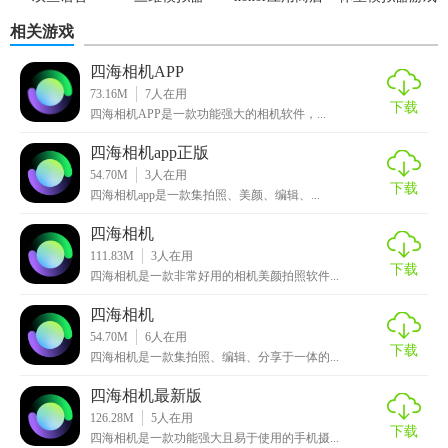
1.5.23
相关游戏
四海相机APP
73.16M
7
人在用
下载
四海相机APP是一款功能强大的相机软件，...
四海相机app正版
54.70M
3
人在用
下载
四海相机app是一款集拍照、美颜、编辑、...
四海相机app官方下载技巧
四海相机
1. 快速拍摄：双击屏幕即可快速拍照，无需长按快门按钮。
111.83M
3
人在用
下载
四海相机是一款非常好用的相机美颜拍照软件...
2. 长按对焦：在屏幕上长按即可锁定对焦和曝光，方便拍摄
四海相机
清晰照片。
54.70M
6
人在用
下载
四海相机是一款集拍照、编辑、分享于一体的...
3. 滑动调节：通过上下滑动屏幕可以迅速调整曝光和滤镜强
度。
四海相机最新版
126.28M
5
人在用
4. 分享功能：支持一键分享至社交媒体，方便快捷地分享你
下载
四海相机是一款功能强大且易于使用的手机摄...