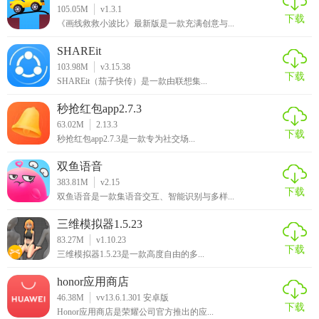
105.05M
v1.3.1
下载
《画线救救小波比》最新版是一款充满创意与...
2. 打开应用：启动应用后，进入主界面。
SHAREit
3. 选择拍摄模式：根据需求选择人像、风景或夜景等拍摄模
103.98M
v3.15.38
式。
下载
SHAREit（茄子快传）是一款由联想集...
4. 拍摄照片：点击屏幕进行拍摄，或利用技巧中的快速拍摄
秒抢红包app2.7.3
功能。
63.02M
2.13.3
下载
秒抢红包app2.7.3是一款专为社交场...
5. 编辑与美化：在相册中选择照片进行编辑，利用各种工具
双鱼语音
和滤镜进行美化。
383.81M
v2.15
下载
双鱼语音是一款集语音交互、智能识别与多样...
6. 保存与分享：完成编辑后保存照片，并通过分享功能上传
至社交媒体。
三维模拟器1.5.23
83.27M
v1.10.23
四海相机app官方下载测评
下载
三维模拟器1.5.23是一款高度自由的多...
四海相机APP以其丰富的功能和强大的编辑工具赢得了广大用
honor应用商店
户的喜爱。无论是摄影新手还是资深摄影师，都能在该应用
46.38M
vv13.6.1.301 安卓版
下载
Honor应用商店是荣耀公司官方推出的应...
中找到适合自己的工具和功能。其简单易用的操作界面和高