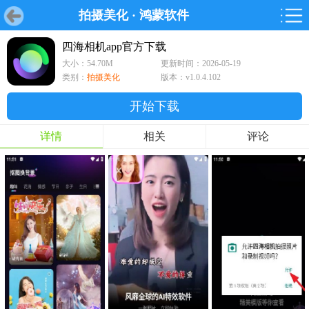
拍摄美化
·
鸿蒙软件
首页
首页
游戏
软件
游戏
鸿蒙
鸿蒙
软件
专题
鸿蒙游戏
鸿蒙软件
专题
四海相机app官方下载
大小：54.70M
更新时间：2026-05-19
游戏
软件
类别：
拍摄美化
版本：v1.0.4.102
开始下载
详情
相关
评论