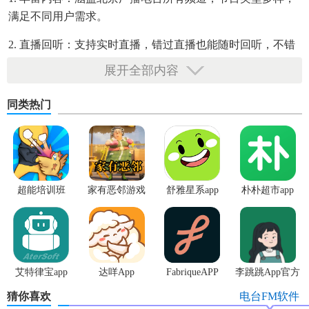
满足不同用户需求。
2. 直播回听：支持实时直播，错过直播也能随时回听，不错
过任何精彩内容。
展开全部内容
3. 个性化点播：用户可根据自己的喜好选择点播节目，打造
同类热门
专属的收听体验。
4. 便捷操作：界面简洁明了，操作便捷，轻松实现节目搜
索、收藏、分享等功能。
【北京广播电台听听fm内容】
超能培训班
家有恶邻游戏
舒雅星系app
朴朴超市app
1. 新闻频道：包括北京新闻、国际新闻、财经新闻等，及时
获取最新资讯。
2. 音乐频道：涵盖流行音乐、古典音乐、民族音乐等，享受
艾特律宝app
达咩App
FabriqueAPP
李跳跳App官方
音乐带来的愉悦。
正版
猜你喜欢
电台FM软件
3. 交通频道：提供路况信息、交通法规解读等，助力用户安