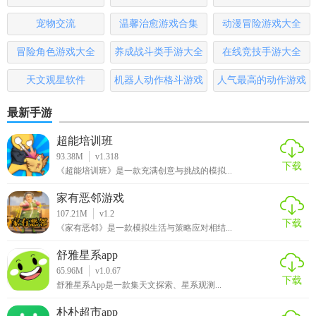
宠物交流
温馨治愈游戏合集
动漫冒险游戏大全
冒险角色游戏大全
养成战斗类手游大全
在线竞技手游大全
天文观星软件
机器人动作格斗游戏
人气最高的动作游戏
大全
排行榜
最新手游
超能培训班
93.38M
v1.318
下载
《超能培训班》是一款充满创意与挑战的模拟...
家有恶邻游戏
107.21M
v1.2
下载
《家有恶邻》是一款模拟生活与策略应对相结...
舒雅星系app
65.96M
v1.0.67
下载
舒雅星系App是一款集天文探索、星系观测...
朴朴超市app