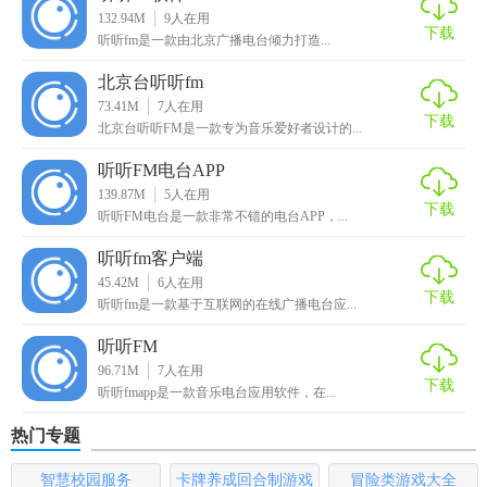
132.94M
9
人在用
【北京广播电台听听fm测评】
下载
‍‍听听fm是一款由北京广播电台倾力打造...
北京广播电台听听FM是一款功能强大、内容丰富的移动音频
北京台听听fm
应用。它凭借丰富的节目资源和便捷的操作方式，成功吸引
73.41M
7
人在用
下载
北京台听听FM是一款专为音乐爱好者设计的...
了大量北京地区用户。通过该应用，用户可以随时随地收听
自己感兴趣的节目，无论是新闻资讯还是娱乐内容都能轻松
听听FM电台APP
获取。此外，应用还支持直播回听和个性化点播功能，让用
139.87M
5
人在用
下载
户不错过任何精彩内容。总的来说，北京广播电台听听FM是
听听FM电台是一款非常不错的电台APP，...
一款值得推荐的音频应用。
听听fm客户端
45.42M
6
人在用
下载
听听fm是一款基于互联网的在线广播电台应...
听听FM
96.71M
7
人在用
下载
听听fmapp是一款音乐电台应用软件，在...
热门专题
智慧校园服务
卡牌养成回合制游戏
冒险类游戏大全