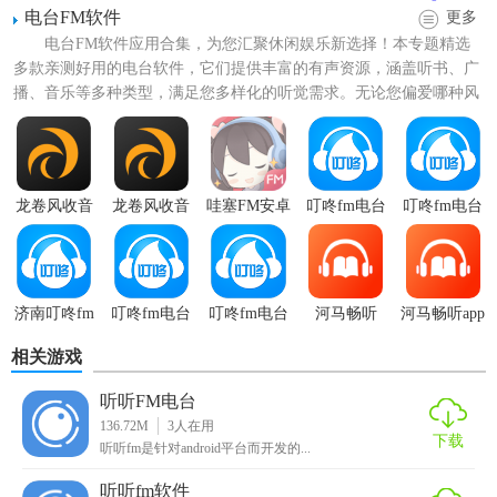
电台FM软件
更多
全出行。
电台FM软件应用合集，为您汇聚休闲娱乐新选择！本专题精选
多款亲测好用的电台软件，它们提供丰富的有声资源，涵盖听书、广
4. 财经频道：包括股市行情、财经资讯等，帮助用户把握经
播、音乐等多种类型，满足您多样化的听觉需求。无论您偏爱哪种风
济脉搏。
格，这里都有精品资源等您...
5. 文化频道：涵盖历史、文学、艺术等，丰富用户的知识储
备。
龙卷风收音
龙卷风收音
哇塞FM安卓
叮咚fm电台
叮咚fm电台
【北京广播电台听听fm优势】
机手机版
机最新版本
版
手机app
1. 内容丰富：涵盖多个领域，满足用户多样化需求。
2. 操作简便：界面友好，操作流畅，用户体验良好。
济南叮咚fm
叮咚fm电台
叮咚fm电台
河马畅听
河马畅听app
电台
tv版
官方
官方
相关游戏
3. 实时更新：节目内容实时更新，确保用户收听最新节目。
听听FM电台
4. 离线收听：支持节目下载，无网络环境下也能收听。
136.72M
3
人在用
下载
听听fm是针对android平台而开发的...
5. 互动社区：用户可以在应用内发表评论、分享心得，与其
他听众互动交流。
听听fm软件