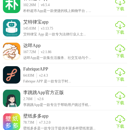
102.26M
v6.5.4
下载
朴朴超市App是一款便捷的线上购物平台，...
艾特律宝app
145.03M
v3.13.75
下载
艾特律宝 App 是一款专为法律行业人士...
达咩App
167.72M
v2.1.86
下载
达咩App是一款集生活服务、社交互动与个...
FabriqueAPP
64.83M
v2.4.3
下载
Fabrique APP 是一款专注于时...
李跳跳App官方正版
2.76M
v2.6
下载
李跳跳App是一款专注于帮助用户跳过手机...
壁纸多多app
78.73M
v7.3.2.0
下载
壁纸多多是一款专注于提供丰富多样壁纸资源...