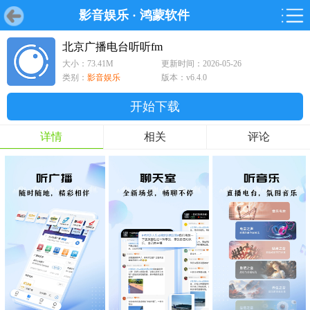
影音娱乐
·
鸿蒙软件
首页
首页
游戏
软件
游戏
鸿蒙
鸿蒙
软件
专题
鸿蒙游戏
鸿蒙软件
专题
北京广播电台听听fm
大小：73.41M
更新时间：2026-05-26
游戏
软件
类别：
影音娱乐
版本：v6.4.0
开始下载
详情
相关
评论