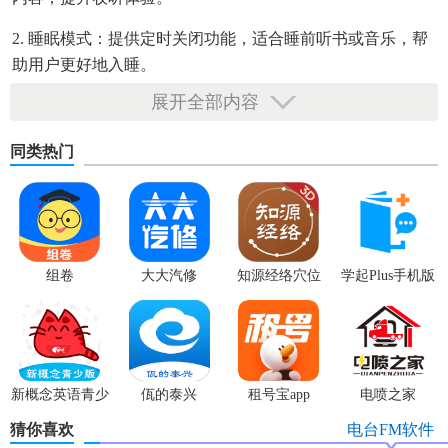
2. 睡眠模式：提供定时关闭功能，适合睡前听书或音乐，帮
助用户更好地入睡。
展开全部内容
3. 书签功能：支持为音频内容添加书签，方便下次继续收
听。
同类热门
【听听fm安卓版亮点】
1. 丰富内容：涵盖新闻资讯、热门音乐、经典老歌、儿童故
事、历史文学、科普知识等多个类别，满足不同用户需求。
组卷
大大汽修
知源经络穴位
学起Plus手机版
2. 高清音质：支持多种音质选择，包括高清音质，确保用户
获得最佳的听觉享受。
3. 实时更新：定期更新音频库，确保用户能够听到最新的节
目和专辑。
新概念英语青少
佤的泰兴
租号宝app
电喷之家
4. 互动社区：内置用户社区，用户可以分享听后感、交流心
版
猜你喜欢
电台FM软件
得，发现更多优质内容。