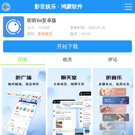
影音娱乐
·
鸿蒙软件
首页
首页
游戏
软件
游戏
鸿蒙
鸿蒙
软件
专题
鸿蒙游戏
鸿蒙软件
专题
听听fm安卓版
大小：73.41M
更新时间：2026-05-26
游戏
软件
类别：
影音娱乐
版本：v6.4.0
开始下载
详情
相关
评论