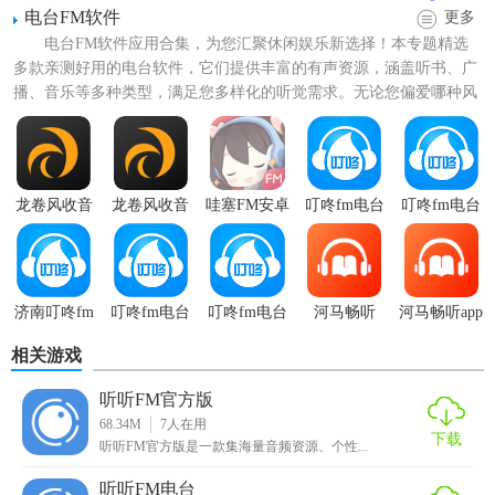
电台FM软件
更多
5. 离线下载：支持将喜欢的音频内容下载到本地，随时随地
电台FM软件应用合集，为您汇聚休闲娱乐新选择！本专题精选
多款亲测好用的电台软件，它们提供丰富的有声资源，涵盖听书、广
收听。
播、音乐等多种类型，满足您多样化的听觉需求。无论您偏爱哪种风
【听听fm安卓版优势】
格，这里都有精品资源等您...
1. 用户体验佳：界面设计简洁美观，操作流畅，无需复杂设
置即可开始收听。
龙卷风收音
龙卷风收音
哇塞FM安卓
叮咚fm电台
叮咚fm电台
机手机版
机最新版本
版
手机app
2. 内容丰富多样：无论是新闻资讯还是娱乐节目，都能找到
满足用户需求的音频内容。
3. 音质优越：提供多种音质选择，满足不同场景下的听觉需
济南叮咚fm
叮咚fm电台
叮咚fm电台
河马畅听
河马畅听app
电台
tv版
官方
官方
求。
相关游戏
4. 离线功能实用：支持离线下载，无需网络连接也能享受音
听听FM官方版
频内容。
68.34M
7
人在用
下载
听听FM官方版是一款集海量音频资源、个性...
5. 社区互动性强：用户可以与其他听友互动，分享心得，发
听听FM电台
现更多有趣的内容。