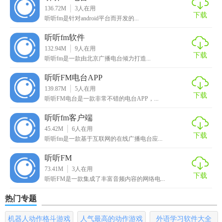
136.72M
3
人在用
下载
【听听fm安卓版推荐】
听听fm是针对android平台而开发的...
听听fm软件
听听FM安卓版是一款值得推荐的音频播放应用，无论你是想
132.94M
9
人在用
获取最新的新闻资讯、聆听优美的音乐、还是探索有趣的知
下载
‍‍听听fm是一款由北京广播电台倾力打造...
识内容，都能在这里找到满足你需求的音频资源。其丰富的
听听FM电台APP
功能、高清的音质以及强大的社区互动功能，使得这款应用
139.87M
5
人在用
成为众多用户首选的音频播放工具。
下载
听听FM电台是一款非常不错的电台APP，...
听听fm客户端
45.42M
6
人在用
下载
听听fm是一款基于互联网的在线广播电台应...
听听FM
73.41M
3
人在用
下载
听听FM是一款集成了丰富音频内容的网络电...
热门专题
机器人动作格斗游戏
人气最高的动作游戏
外语学习软件大全