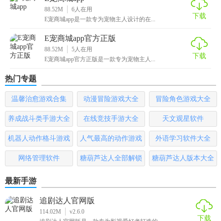
务，使得用户在享受购物乐趣的同时，也能获得实用的养宠
88.52M
6
人在用
下载
建议和支持。无论是新手还是经验丰富的宠物主人，都能在
E宠商城app是一款专为宠物主人设计的在...
这里找到属于自己的养宠小天地。
E宠商城app官方正版
88.52M
5
人在用
下载
E宠商城app官方正版是一款专为宠物主人...
热门专题
温馨治愈游戏合集
动漫冒险游戏大全
冒险角色游戏大全
养成战斗类手游大全
在线竞技手游大全
天文观星软件
机器人动作格斗游戏
人气最高的动作游戏
外语学习软件大全
大全
排行榜
网络管理软件
糖葫芦达人全部解锁
糖葫芦达人版本大全
版
最新手游
追剧达人官网版
114.02M
v2.6.0
下载