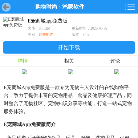
购物时尚
·
鸿蒙软件
首页
首页
游戏
软件
游戏
鸿蒙
鸿蒙
软件
专题
鸿蒙游戏
鸿蒙软件
专题
E宠商城app免费版
大小：88.52M
更新时间：2026-06-02
游戏
软件
类别：
购物时尚
版本：v4.8
开始下载
详情
相关
评论
E宠商城app免费版是一款专为宠物主人设计的在线购物平
台，致力于提供丰富的宠物用品、食品及健康护理产品，同
时整合了宠物社区、宠物知识分享等功能，打造一站式宠物
服务体验。
E宠商城app免费版简介
- 商品种类：涵盖宠物食品、玩具、服饰、洗护用品、保健