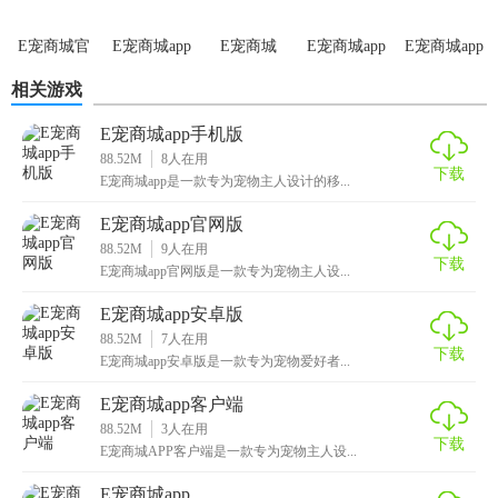
5. 安全支付：支持多种支付方式，保障交易安全。
E宠商城官
E宠商城app
E宠商城
E宠商城app
E宠商城app
E宠商城app免费版玩法
网app
最新版
2026版
安卓版
相关游戏
1. 浏览商品：根据分类或搜索关键词查找所需商品。
E宠商城app手机版
2. 加入购物车：将心仪商品加入购物车，方便后续结算。
88.52M
8
人在用
下载
E宠商城app是一款专为宠物主人设计的移...
3. 参与社区互动：在论坛发布帖子，分享养宠经验或提问求
E宠商城app官网版
助。
88.52M
9
人在用
下载
E宠商城app官网版是一款专为宠物主人设...
4. 查看知识文章：阅读宠物养护、健康护理等相关文章。
E宠商城app安卓版
5. 参与活动：关注并参加平台活动，赢取奖品或优惠券。
88.52M
7
人在用
下载
E宠商城app安卓版是一款专为宠物爱好者...
E宠商城app免费版点评
E宠商城app客户端
E宠商城app免费版以其全面的商品种类、丰富的社区互动以
88.52M
3
人在用
下载
及专业的宠物知识分享，成为了众多宠物主人的首选购物平
E宠商城APP客户端是一款专为宠物主人设...
台。其便捷的购物体验、实惠的优惠活动以及贴心的客户服
E宠商城app