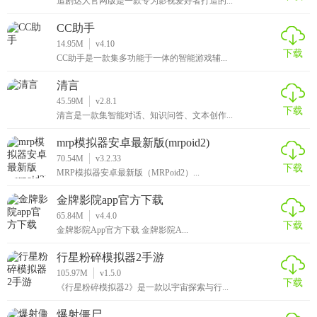
追剧达人官网版是一款专为影视爱好者打造的...
CC助手
14.95M
v4.10
下载
CC助手是一款集多功能于一体的智能游戏辅...
清言
45.59M
v2.8.1
下载
清言是一款集智能对话、知识问答、文本创作...
mrp模拟器安卓最新版(mrpoid2)
70.54M
v3.2.33
下载
MRP模拟器安卓最新版（MRPoid2）...
金牌影院app官方下载
65.84M
v4.4.0
下载
金牌影院App官方下载 金牌影院A...
行星粉碎模拟器2手游
105.97M
v1.5.0
下载
《行星粉碎模拟器2》是一款以宇宙探索与行...
爆射僵尸