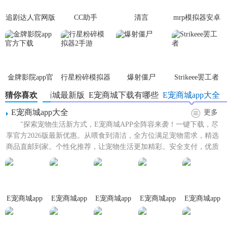
2. 快速搜索：通过关键词快速找到所需商品，支持模糊搜索
追剧达人官网版
CC助手
清言
mrp模拟器安卓
和精确筛选。
最新版
3. 购物车管理：支持批量编辑购物车商品，方便比价和结
(mrpoid2)
算。
4. 优惠券使用：领取并使用优惠券，享受更多折扣。
金牌影院app官
行星粉碎模拟器
爆射僵尸
Strikeee罢工者
方下载
2手游
猜你喜欢
E宠商城最新版
E宠商城下载有哪些
E宠商城app大全
5. 订单追踪：实时查看订单状态，物流信息一目了然。
E宠商城app大全
更多
E宠商城app免费版亮点
"探索宠物生活新方式，E宠商城APP全阵容来袭！一键下载，尽
享官方2026版最新优惠。从喂食到清洁，全方位满足宠物需求，精选
1. 丰富内容：涵盖宠物生活方方面面，满足多样化需求。
商品直邮到家。个性化推荐，让宠物生活更加精彩。安全支付，优质
客服24小时在线...
2. 社区互动性强：构建宠物主人交流圈，分享养宠乐趣与经
验。
3. 专业客服：提供24小时在线客服，解答用户疑问。
E宠商城app
E宠商城app
E宠商城app
E宠商城app
E宠商城app
官网版
免费版
官方正版
客户端
手机版
4. 限时折扣：定期推出限时优惠活动，让购物更实惠。