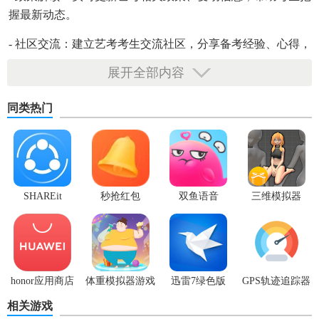
握最新动态。
- 社区交流：建立艺考考生交流社区，分享备考经验、心得，
互相解答疑问。
展开全部内容
同类热门
SHAREit
秒抢红包
双鱼语音
三维模拟器
app2.7.3
1.5.23
honor应用商店
体重模拟器游戏
迅雷7绿色版
GPS轨迹追踪器
相关游戏