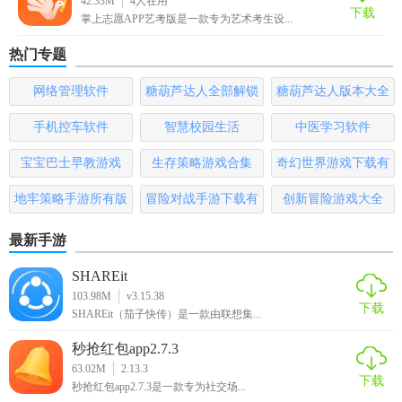
42.33M
4
人在用
校，节省查询时间。
下载
掌上志愿APP艺考版是一款专为艺术考生设...
2. 趋势分析：查看历年分数线变化趋势，辅助判断今年报考
热门专题
难度。
网络管理软件
糖葫芦达人全部解锁
糖葫芦达人版本大全
3. 专家咨询：内置专家咨询服务，针对个性化问题获取专业
版
解答。
手机控车软件
智慧校园生活
中医学习软件
【艺考志愿星内容】
宝宝巴士早教游戏
生存策略游戏合集
奇幻世界游戏下载有
哪些
地牢策略手游所有版
冒险对战手游下载有
创新冒险游戏大全
1. 院校库：收录全国艺术院校详细信息，按省份、城市分类
展示。
本
哪些
最新手游
2. 专业库：详细介绍各类艺术专业特点、就业前景等。
SHAREit
103.98M
v3.15.38
3. 历年数据：提供近5年各院校各专业录取分数线、招生计划
下载
SHAREit（茄子快传）是一款由联想集...
等数据。
秒抢红包app2.7.3
4. 政策资讯：实时更新艺考相关政策、通知公告。
63.02M
2.13.3
下载
秒抢红包app2.7.3是一款专为社交场...
5. 用户反馈：收集用户反馈，不断优化软件功能和用户体