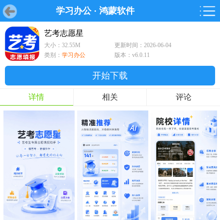
学习办公
·
鸿蒙软件
首页
首页
游戏
软件
游戏
鸿蒙
鸿蒙
软件
专题
鸿蒙游戏
鸿蒙软件
专题
艺考志愿星
大小：32.55M
更新时间：2026-06-04
游戏
软件
类别：
学习办公
版本：v6.0.11
开始下载
详情
相关
评论