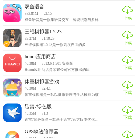
验。
双鱼语音
383.81M
v2.15
下载
【艺考志愿星玩法】
双鱼语音是一款集语音交互、智能识别与多样...
三维模拟器1.5.23
1. 输入信息：首先输入个人基本信息（如分数、省份、文理
83.27M
v1.10.23
科）及报考偏好。
下载
三维模拟器1.5.23是一款高度自由的多...
2. 智能推荐：软件根据输入信息生成初步推荐方案，展示可
honor应用商店
冲、稳妥、保底的院校和专业组合。
46.38M
vv13.6.1.301 安卓版
下载
Honor应用商店是荣耀公司官方推出的应...
3. 调整优化：在模拟填报系统中调整志愿顺序，查看不同组
体重模拟器游戏
合的预期结果。
40.30M
v2.4.1
下载
4. 查看报告：生成个性化志愿填报报告，包含推荐理由、风
体重模拟器是一款以健康管理与生活模拟为核...
险分析等。
迅雷7绿色版
45.35M
v1.3
5. 社区互动：参与社区讨论，获取或分享艺考经验。
下载
迅雷7绿色版是一款基于迅雷7官方版本优化...
【艺考志愿星测评】
GPS轨迹追踪器