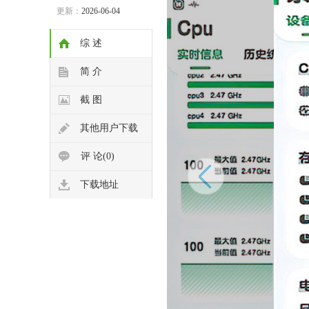
更新：
2026-06-04
综 述
简 介
截 图
其他用户下载
评 论(0)
下载地址