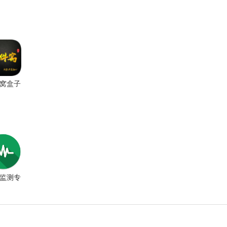
窝盒子
监测专
业版