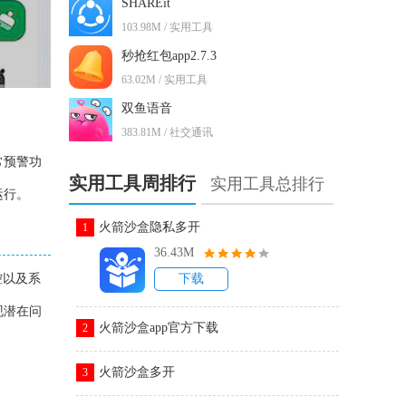
SHAREit
103.98M / 实用工具
秒抢红包app2.7.3
63.02M / 实用工具
双鱼语音
383.81M / 社交通讯
常预警功
实用工具周排行
实用工具总排行
运行。
火箭沙盒隐私多开
1
36.43M
控以及系
下载
现潜在问
火箭沙盒app官方下载
2
火箭沙盒多开
3