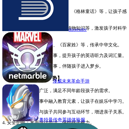
1. 经典童话：如《安徒生童话》、《格林童话》等，让孩子感
受童话世界的魅力。
2. 科普百科：涵盖天文地理、动植物知识等，激发孩子对科学
duoreader
的兴趣。
3. 国学启蒙：《三字经》、《百家姓》等，传承中华文化。
4. 英文原版：精选英文故事，提升孩子的英语听力及词汇量。
5. 睡前故事：温馨睡前故事，伴随孩子进入梦乡。
【口袋故事免费听优势】
漫威未来革命手游
1. 内容丰富：覆盖广泛，满足不同年龄段孩子的需求。
2. 寓教于乐：在故事中融入教育元素，让孩子在娱乐中学习。
3. 亲子互动：家长与孩子共同参与互动环节，增进亲子关系。
奥特曼传奇英雄体验服
4. 安全护眼：界面设计简洁，保护孩子视力。