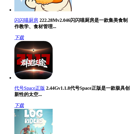
闪闪喵厨房
222.28M
v2.046
闪闪喵厨房是一款集美食制
作教学、食材管理...
下载
代号Space正版
2.44G
v1.1.8
代号Space正版是一款极具创
新性的太空...
下载