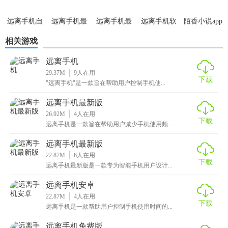
3. 提升专注力：在设定的时间段内完全屏蔽手机通知和干
扰，帮助用户更好地集中精力完成工作任务或享受休闲时
远离手机自
远离手机最
远离手机最
远离手机软
陌香小说app
律神器
新版app
新版
件
官方正版
光。
相关游戏
远离手机推荐
远离手机
29.37M
9
人在用
对于经常因手机使用过度而影响工作、学习和生活的用户来
下载
"远离手机"是一款旨在帮助用户控制手机使...
说，远离手机 是一款非常实用的工具。它能帮助用户更好地
远离手机最新版
管理手机使用时间，提升专注力和生活质量，是追求高效生
26.92M
4
人在用
活和健康作息的必备之选。
下载
远离手机是一款旨在帮助用户减少手机使用频...
远离手机最新版
22.87M
6
人在用
下载
远离手机最新版是一款专为智能手机用户设计...
远离手机安卓
22.87M
4
人在用
下载
远离手机是一款帮助用户控制手机使用时间的...
远离手机免费版