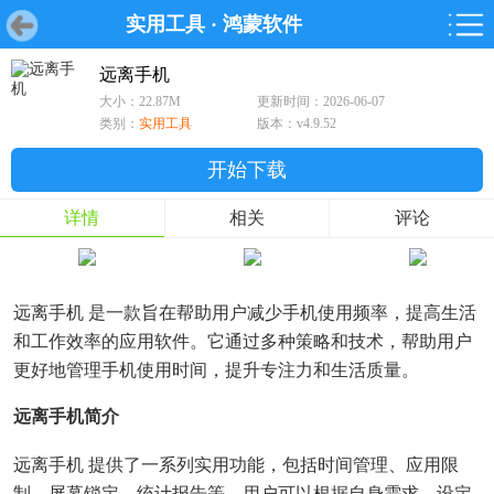
实用工具
·
鸿蒙软件
首页
首页
游戏
软件
游戏
鸿蒙
鸿蒙
软件
专题
鸿蒙游戏
鸿蒙软件
专题
远离手机
大小：22.87M
更新时间：2026-06-07
游戏
软件
类别：
实用工具
版本：v4.9.52
开始下载
详情
相关
评论
远离手机 是一款旨在帮助用户减少手机使用频率，提高生活
和工作效率的应用软件。它通过多种策略和技术，帮助用户
更好地管理手机使用时间，提升专注力和生活质量。
远离手机简介
远离手机 提供了一系列实用功能，包括时间管理、应用限
制、屏幕锁定、统计报告等。用户可以根据自身需求，设定