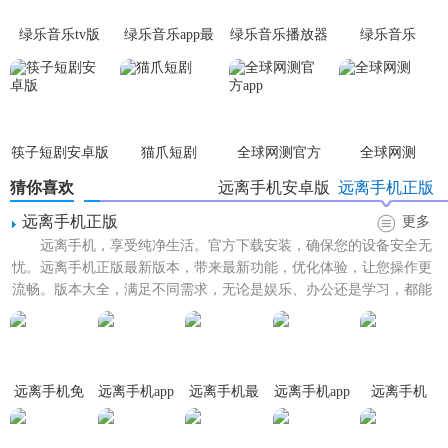
绿乐音乐tv版
绿乐音乐app最
绿乐音乐播放器
绿乐音乐
1. 时间管理：用户可以设定每日、每周或每月的使用手机时
新版本
间上限。
2. 应用限制：允许用户选择性地限制某些应用的访问时间或
完全禁用。
筷子短剧安卓版
猫爪短剧
全球网测官方
全球网测
3. 屏幕锁定：在设定的时间段内自动锁定手机屏幕。
app
猜你喜欢
远离手机安卓版
远离手机正版
4. 个性化设置：提供多种主题和界面布局选择，满足不同用
远离手机正版
更多
户的个性化需求。
远离手机，享受纯净生活。官方下载安装，确保您的设备安全无
忧。远离手机正版最新版本，带来最新功能，优化体验，让您操作更
远离手机优势
流畅。版本大全，满足不同需求，无论是娱乐、办公还是学习，都能
找到最适合您的版本。拒绝...
1. 高效管理：通过精准的时间管理和应用限制，帮助用户有
效控制手机使用，提高工作效率。
远离手机免
远离手机app
远离手机最
远离手机app
远离手机
2. 健康提醒：通过定时提醒和统计报告，帮助用户意识到过
费版
官方
新版
免费
度使用手机的问题，促进健康生活。